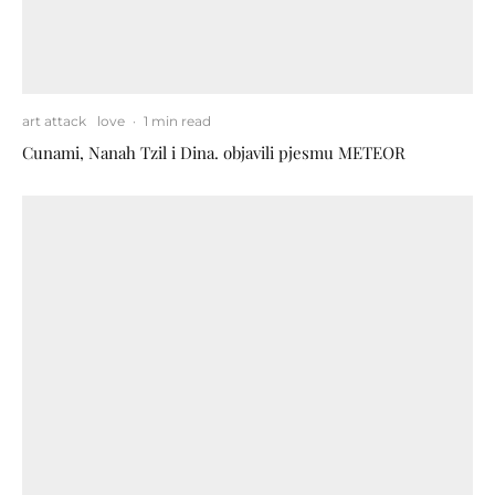
art attack
love
·
1 min read
Cunami, Nanah Tzil i Dina. objavili pjesmu METEOR