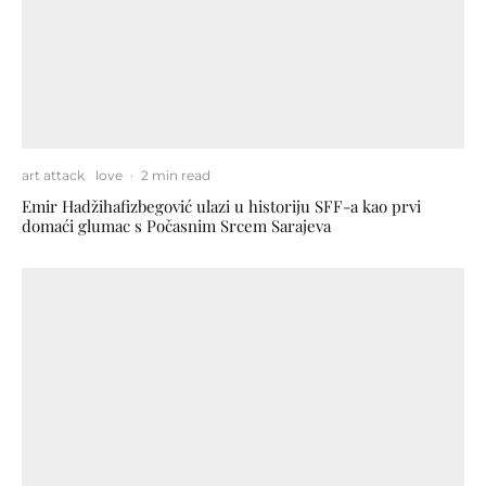
art attack
love
·
2 min read
Emir Hadžihafizbegović ulazi u historiju SFF-a kao prvi
domaći glumac s Počasnim Srcem Sarajeva