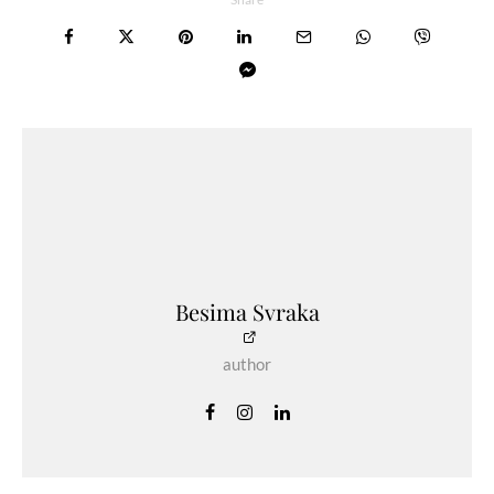
Besima Svraka
author