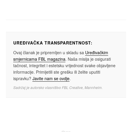
Bend Letu štuke objavio novi album ETER
UREĐIVAČKA TRANSPARENTNOST:
Ovaj članak je pripremljen u skladu sa
Uređivačkim
smjernicama FBL magazina
. Naša misija je osigurati
tačnost, integritet i estetsku vrijednost svake objavljene
informacije. Primijetili ste grešku ili želite uputiti
ispravku?
Javite nam se ovdje
.
Sadržaj je autorsko vlasništvo FBL Creative, Mannheim.
Share