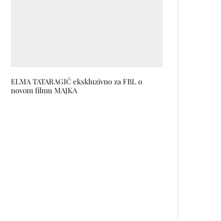
ELMA TATARAGIĆ ekskluzivno za FBL o
novom filmu MAJKA
New Balance donosi new-school
vibe omiljenom klasiku iz
devedesetih – modelu 850
Nova kolekcija s potpisom
Marijane Cigić
Jesenje boje kao inspiracija za