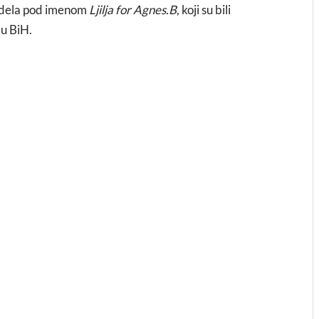
modela pod imenom
Ljilja for Agnes.B
, koji su bili
 u BiH.