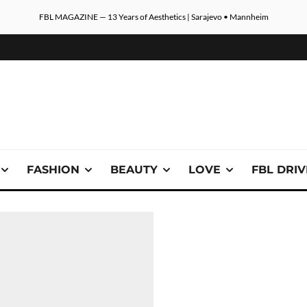
FBL MAGAZINE — 13 Years of Aesthetics | Sarajevo • Mannheim
FASHION
BEAUTY
LOVE
FBL DRI