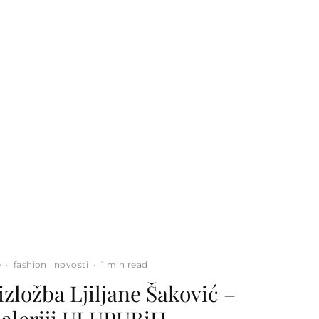
e
·
fashion
novosti
·
1 min read
zložba Ljiljane Šaković –