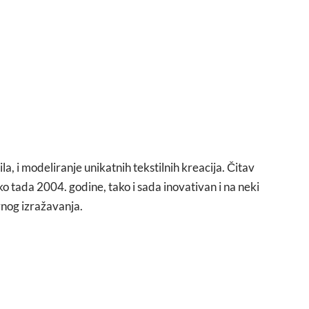
a, i modeliranje unikatnih tekstilnih kreacija. Čitav
ko tada 2004. godine, tako i sada inovativan i na neki
ivnog izražavanja.