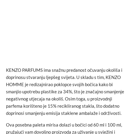
KENZO PARFUMS ima snažnu predanost očuvanju okoliša i
doprinosu stvaranju ljepšeg svijeta. U skladu s tim, KENZO
HOMME je redizajnirao poklopce svojih bočica kako bi
smanjio upotrebu plastike za 34%, što je značajno smanjenje
negativnog utjecaja na okoliš. Osim toga, u proizvodnji
parfema korišteno je 15% recikliranog stakla, što dodatno
doprinosi smanjenju emisija staklene ambalaže i održivosti.
Ova posebna paleta mirisa dolazi u bočici od 60 ml i 100 ml,
pružajući vam dovoljno proizvoda za uživanje u svježini i