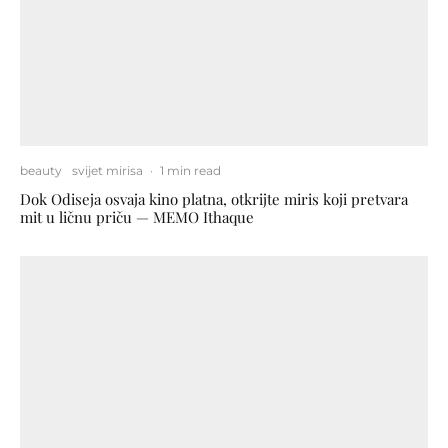
beauty
svijet mirisa
·
1 min read
Dok Odiseja osvaja kino platna, otkrijte miris koji pretvara
mit u ličnu priču — MEMO Ithaque