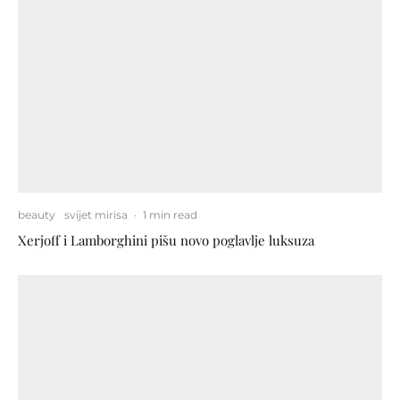
beauty
svijet mirisa
·
1 min read
Xerjoff i Lamborghini pišu novo poglavlje luksuza