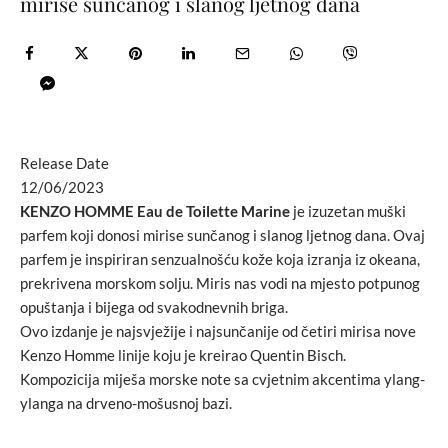
mirise sunčanog i slanog ljetnog dana
Release Date
12/06/2023
KENZO HOMME Eau de Toilette Marine
je izuzetan muški
parfem koji donosi mirise sunčanog i slanog ljetnog dana. Ovaj
parfem je inspiriran senzualnošću kože koja izranja iz okeana,
prekrivena morskom solju. Miris nas vodi na mjesto potpunog
opuštanja i bijega od svakodnevnih briga.
Ovo izdanje je najsvježije i najsunčanije od četiri mirisa nove
Kenzo Homme linije koju je kreirao Quentin Bisch.
Kompozicija miješa morske note sa cvjetnim akcentima ylang-
ylanga na drveno-mošusnoj bazi.