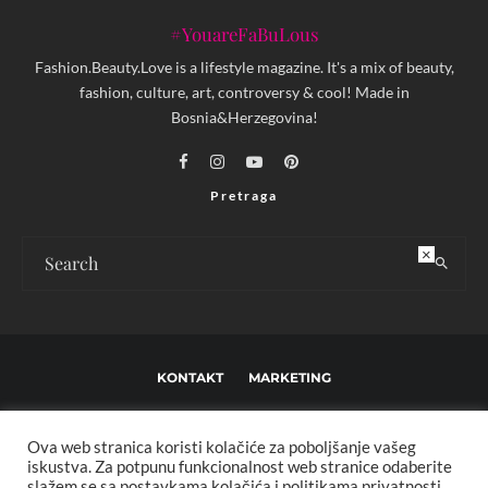
#YouareFaBuLous
Fashion.Beauty.Love is a lifestyle magazine. It's a mix of beauty,
fashion, culture, art, controversy & cool! Made in
Bosnia&Herzegovina!
Pretraga
×
KONTAKT
MARKETING
USLOVI KORIŠTENJA I UREĐIVAČKE SMJERNICE
Ova web stranica koristi kolačiće za poboljšanje vašeg
IMPRESSUM
O NAMA
iskustva. Za potpunu funkcionalnost web stranice odaberite
slažem se sa postavkama kolačića i politikama privatnosti.