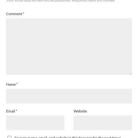
Your email address will not be published.
Required fields are marked
*
Comment
*
Name
*
Email
*
Website
Save my name, email, and website in this browser for the next time I