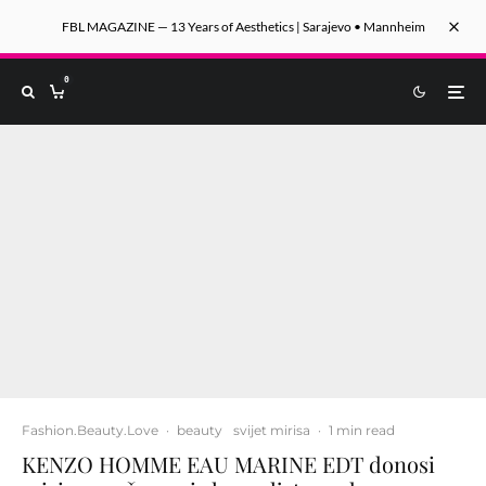
FBL MAGAZINE — 13 Years of Aesthetics | Sarajevo • Mannheim
0
Fashion.Beauty.Love
·
beauty
svijet mirisa
·
1 min read
KENZO HOMME EAU MARINE EDT donosi