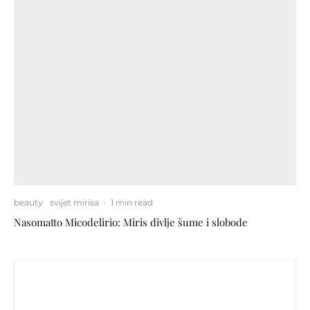
beauty
svijet mirisa
·
1 min read
Nasomatto Micodelirio: Miris divlje šume i slobode