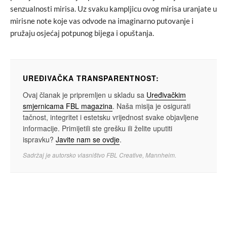
senzualnosti mirisa. Uz svaku kampljicu ovog mirisa uranjate u
mirisne note koje vas odvode na imaginarno putovanje i
pružaju osjećaj potpunog bijega i opuštanja.
UREĐIVAČKA TRANSPARENTNOST:
Ovaj članak je pripremljen u skladu sa
Uređivačkim
smjernicama FBL magazina
. Naša misija je osigurati
tačnost, integritet i estetsku vrijednost svake objavljene
informacije. Primijetili ste grešku ili želite uputiti
ispravku?
Javite nam se ovdje
.
Sadržaj je autorsko vlasništvo FBL Creative, Mannheim.