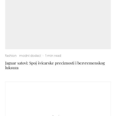
fashion
modni dodaci
·
1 min read
Jaguar satovi: Spoj švicarske preciznosti i bezvremenskog
luksuza