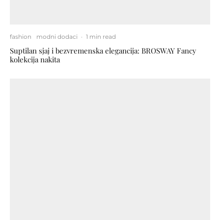
fashion
modni dodaci
·
1 min read
Suptilan sjaj i bezvremenska elegancija: BROSWAY Fancy
kolekcija nakita