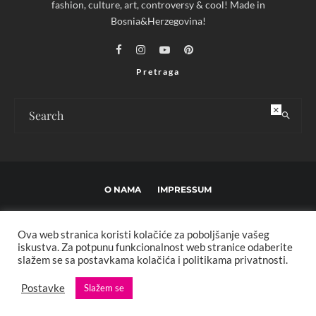
fashion, culture, art, controversy & cool! Made in
Bosnia&Herzegovina!
Pretraga
×
O NAMA
IMPRESSUM
USLOVI KORIŠTENJA I UREĐIVAČKE SMJERNICE
Ova web stranica koristi kolačiće za poboljšanje vašeg
POLITIKA PRIVATNOSTI
MARKETING
KONTAKT
iskustva. Za potpunu funkcionalnost web stranice odaberite
slažem se sa postavkama kolačića i politikama privatnosti.
Copyright © 2013 - 2025 FBL creative. Sva prava zadržana. Developed by:
Postavke
Slažem se
XStreamThemes