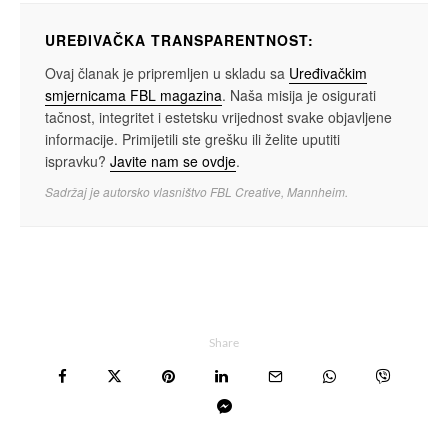
UREĐIVAČKA TRANSPARENTNOST:
Ovaj članak je pripremljen u skladu sa
Uređivačkim
smjernicama FBL magazina
. Naša misija je osigurati
tačnost, integritet i estetsku vrijednost svake objavljene
informacije. Primijetili ste grešku ili želite uputiti
ispravku?
Javite nam se ovdje
.
Sadržaj je autorsko vlasništvo FBL Creative, Mannheim.
Share