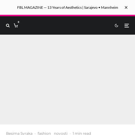
FBL MAGAZINE — 13 Years of Aesthetics | Sarajevo • Mannheim
0
Besima Svraka
·
fashion
novosti
·
1 min read