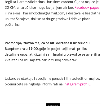
tegli sa Haram stickerima i bussines cardom. Cijena majice je
30 KM, a naručiti se mogu javljanjem u inbox
Facebook pagea
ili na e-mail haramclothing@gmail.com, a dostava je besplatna
unutar Sarajeva, dok se za druge gradove i države plaća
poštarina.
Promocija/izložba majica će biti održana u Kriterionu,
8.septembra u 19:00,
gdje će posjetitelji imati priliku
detaljnije upoznati dizajn i sam finalni proizvod te se uvjeriti u
kvalitet i na licu mjesta naručiti svoj primjerak.
Uskoro se očekuju i specijalne ponude i limited edition majice,
o čemu ćete se najbolje informirati na
Instagram profilu.
See also