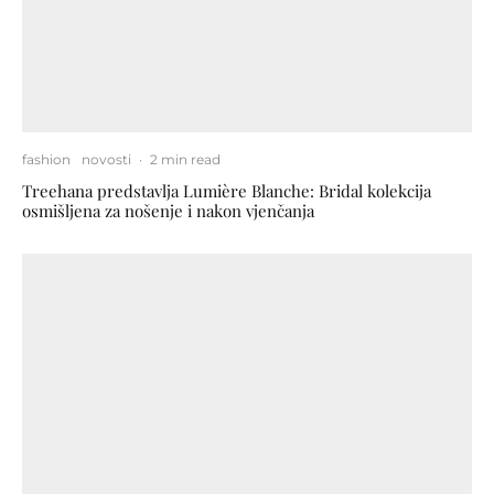
fashion
novosti
·
2 min read
Treehana predstavlja Lumière Blanche: Bridal kolekcija
osmišljena za nošenje i nakon vjenčanja