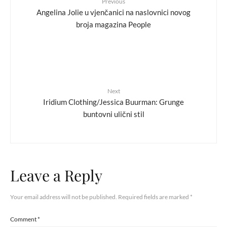
Previous
Angelina Jolie u vjenčanici na naslovnici novog
broja magazina People
Next
Iridium Clothing/Jessica Buurman: Grunge
buntovni ulični stil
Leave a Reply
Your email address will not be published.
Required fields are marked
*
Comment
*