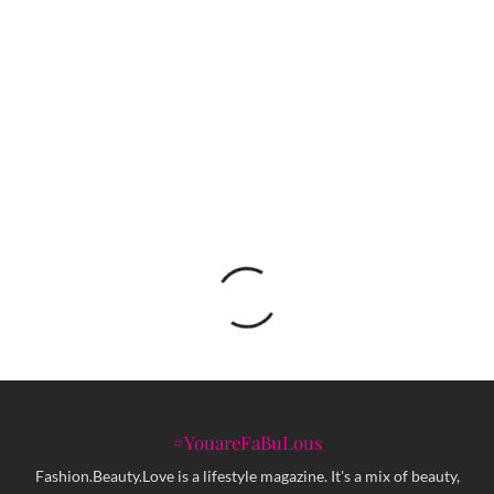
na prvom regionalnom događaju u Beogradu
Nova Škoda Epiq: Električni gradski SUV koji
mijenja pravila igre u BiH stiže u drugoj
polovini 2026.
#YouareFaBuLous
Fashion.Beauty.Love is a lifestyle magazine. It's a mix of beauty,