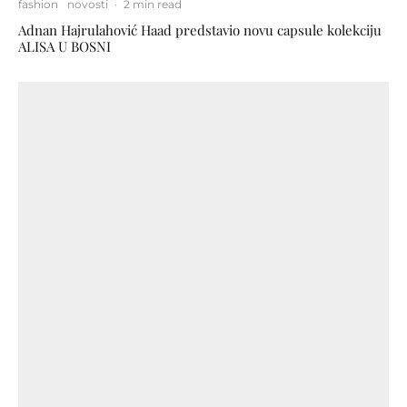
fashion
novosti
·
2 min read
Adnan Hajrulahović Haad predstavio novu capsule kolekciju
ALISA U BOSNI