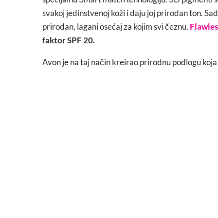
svakoj jedinstvenoj koži i daju joj prirodan ton. Sadr
prirodan, lagani osećaj za kojim svi čeznu.
Flawle
faktor SPF 20.
Avon je na taj način kreirao prirodnu podlogu koja 