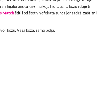
ži i hijaluronsku kiselinu koja hidratizira kožu i daje ti
ss Match
štiti i od štetnih efekata sunca jer sadrži
zaštitni
voli kožu. Vaša koža, samo bolja.