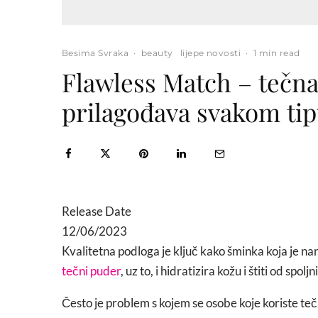
Besima Svraka
·
beauty
lijepe novosti
·
1 min read
Flawless Match – tečna
prilagođava svakom tip
Release Date
12/06/2023
Kvalitetna podloga je ključ kako šminka koja je n
tečni puder
, uz to, i hidratizira kožu i štiti od spoljn
Često je problem s kojem se osobe koje koriste teč