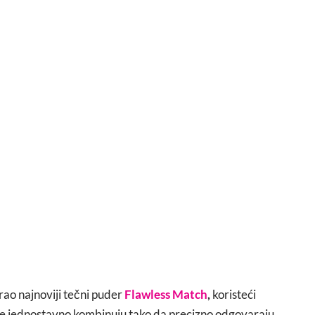
rao najnoviji tečni puder
Flawless Match
,
koristeći
se jednostavno kombinuju tako da precizno odgovaraju