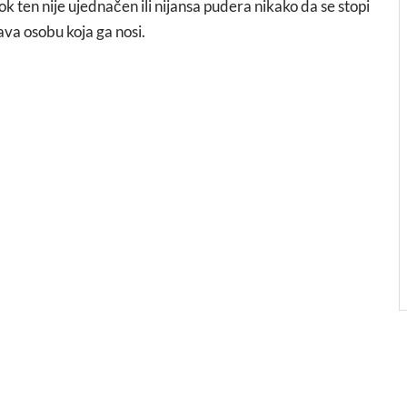
dok ten nije ujednačen ili nijansa pudera nikako da se stopi
va osobu koja ga nosi.