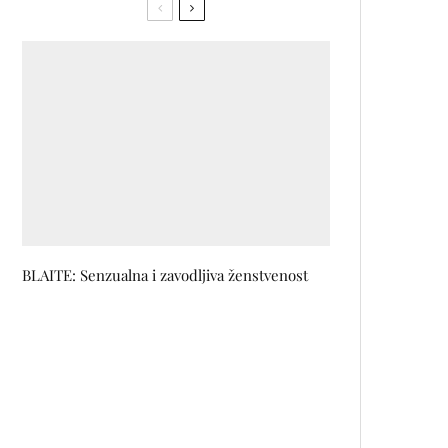
BLAITE: Senzualna i zavodljiva ženstvenost
Ljetni must-have: Unikatne
naušnice s potpisom bh.
dizajnerica
Poznata najzvučnija imena 14.