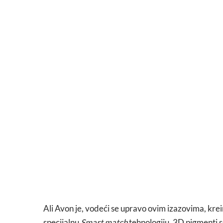
Ali Avon je, vodeći se upravo ovim izazovima, krei
specijalnu
Smart match
tehnologiju. 3D pigmenti 