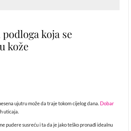
 podloga koja se
u kože
anesena ujutru može da traje tokom cijelog dana.
Dobar
ih uticaja.
ne pudere susreću i ta da je jako teško pronađi idealnu