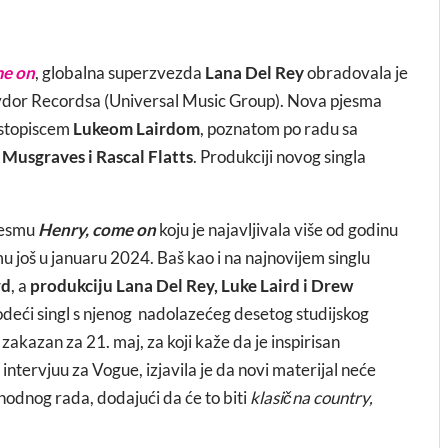
me on
, globalna superzvezda
Lana Del Rey
obradovala je
ydor Recordsa (Universal Music Group). Nova pjesma
kstopiscem
Lukeom Lairdom
, poznatom po radu sa
Musgraves i Rascal Flatts
. Produkciji novog singla
pjesmu
Henry, come on
koju je najavljivala više od godinu
mu još u januaru 2024. Baš kao i na najnovijem singlu
rd
, a
produkciju Lana Del Rey, Luke Laird i Drew
vodeći singl s njenog nadolazećeg desetog studijskog
ak zakazan za 21. maj, za koji kaže da je inspirisan
tervjuu za Vogue, izjavila je da novi materijal neće
odnog rada, dodajući da će to biti
klasična country,