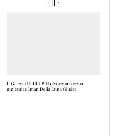
U Galeriji ULUPUBiH otvorena izložba
umjetnice Iman Della Luna Glušac
Nova sezona HBO original serije
BIJELI LOTUS počinje 17.
februara na MAXu
Predstavljamo trailer za