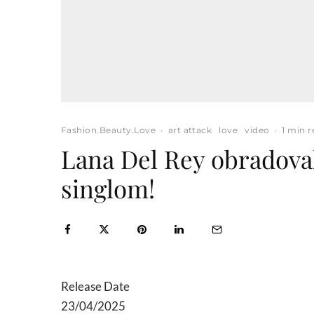
Fashion.Beauty.Love
·
art attack
love
video
·
1 min 
Lana Del Rey obradoval
singlom!
Release Date
23/04/2025