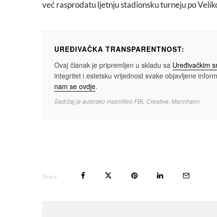
već rasprodatu ljetnju stadionsku turneju po Velikoj 
UREĐIVAČKA TRANSPARENTNOST:
Ovaj članak je pripremljen u skladu sa
Uređivačkim 
integritet i estetsku vrijednost svake objavljene informa
nam se ovdje
.
Sadržaj je autorsko vlasništvo FBL Creative, Mannheim.
Share