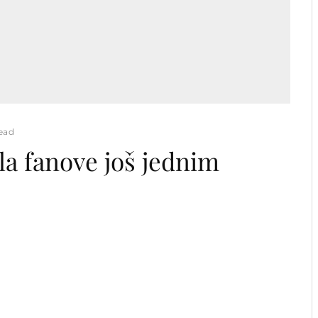
read
a fanove još jednim