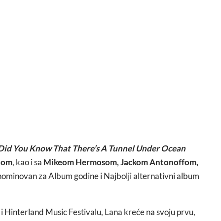
Did You Know That There’s A Tunnel Under Ocean
nom
, kao i sa
Mikeom Hermosom, Jackom Antonoffom,
 nominovan za Album godine i Najbolji alternativni album
i Hinterland Music Festivalu, Lana kreće na svoju prvu,