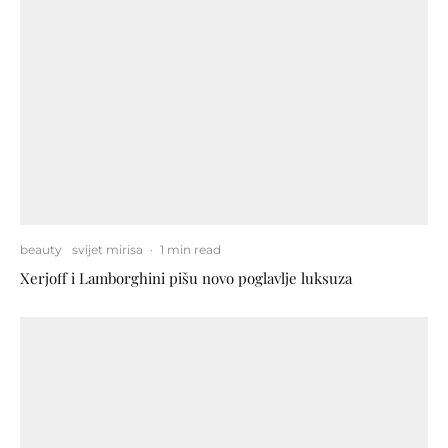
beauty
svijet mirisa
·
1 min read
Xerjoff i Lamborghini pišu novo poglavlje luksuza