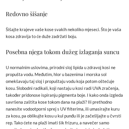
Redovno šišanje
Šišajte krajeve vaše kose svakih nekoliko mjeseci. Što je vaša
kosa zdravija to će duže zadržati boju.
Posebna njega tokom dužeg izlaganja suncu
U normalnim uslovima, prirodni sloj lipida u zdravoj kosi ne
propušta vodu. Međutim, hlor u bazenima i morska sol
omekšavaju taj sloj i propuštaju vodu koja potom oštećuje
kosu. Slobodni radikali, koji nastaju u kosi radi UVA zračenja,
također pridonose ispiranju pigmenta boje. I kako onda izgleda
savršena zaštita kose tokom dana na plaži? Ili prethodno
nanesite vodootporni sprej s UV filterima, ili umasirajte kuru
za kosu, pa oblikujte kosu u kul punđu ili je začešljajte u čvrsti
rep. Tako ćete na plaži imati šik frizuru, a navečer samo