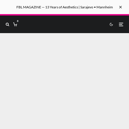
FBL MAGAZINE — 13 Years of Aesthetics | Sarajevo • Mannheim
0