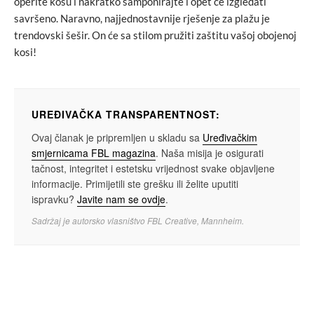
operite kosu i nakratko šamponirajte i opet će izgledati
savršeno. Naravno, najjednostavnije rješenje za plažu je
trendovski šešir. On će sa stilom pružiti zaštitu vašoj obojenoj
kosi!
UREĐIVAČKA TRANSPARENTNOST:
Ovaj članak je pripremljen u skladu sa
Uređivačkim
smjernicama FBL magazina
. Naša misija je osigurati
tačnost, integritet i estetsku vrijednost svake objavljene
informacije. Primijetili ste grešku ili želite uputiti
ispravku?
Javite nam se ovdje
.
Sadržaj je autorsko vlasništvo FBL Creative, Mannheim.