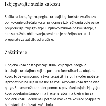
Izbjegavajte sušila za kosu
Sušila za kosu, figaro, pegla… uređaji koji koriste vrućinu za
oblikovanje oštećuju kosu i pridonose izbljeđivanju boje pa se
preporučuje izbjegavanje ili njihovo minimalno korištenje, a
ako su nužni u oblikovanju, svakako je poželjno koristiti
preparate za zaštitu od vrućine.
Zaštitite je
Obojena kosa često postaje suha i osjetljiva, stoga je
tretirajte uređajima koji su posebno formulirani za obojenu
kosu. To će vam pomoći stvorite zaštitni sloj. Također možete
isprobati vruća ulja ili maske za kosu ako vam kosa treba više
njege. Serum može također pomoći u povećanju sjaja. Njegujte
kosu posebnim šamponima i regeneratorima kreiranim za
obojenu kosu. Sedmična upotreba maske za kosu će pospješiti
hidrataciju i sačuvati vašu boju.