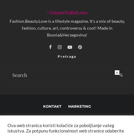
#YouareFaBuLous
Fashion.Beauty.Love is a lifestyle magazine. It's a mix of beauty,
fashion, culture, art, controversy & cool! Made in
Bosnia&Herzegovina!
Pretraga
×
KONTAKT
MARKETING
USLOVI KORIŠTENJA I UREĐIVAČKE SMJERNICE
Ova web stranica koristi kolačiće za poboljšanje vašeg
IMPRESSUM
O NAMA
iskustva. Za potpunu funkcionalnost web stranice odaberite