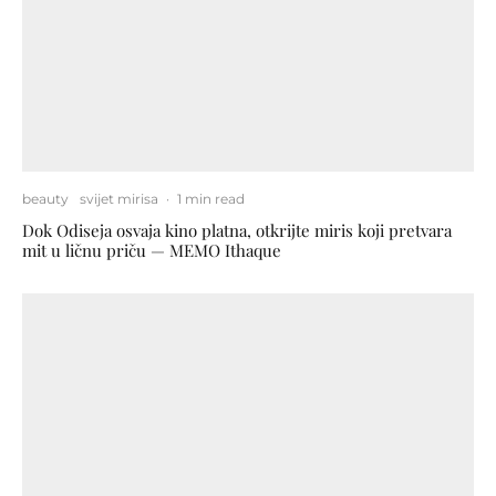
beauty
svijet mirisa
·
1 min read
Dok Odiseja osvaja kino platna, otkrijte miris koji pretvara
mit u ličnu priču — MEMO Ithaque