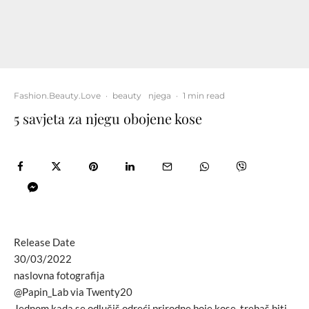
Fashion.Beauty.Love
·
beauty
njega
·
1 min read
5 savjeta za njegu obojene kose
Release Date
30/03/2022
naslovna fotografija
@Papin_Lab via Twenty20
Jednom kada se odlučiš odreći prirodne boje kose, trebaš biti