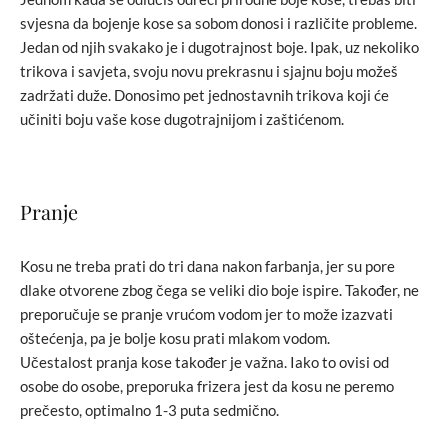
svjesna da bojenje kose sa sobom donosi i različite probleme.
Jedan od njih svakako je i dugotrajnost boje. Ipak, uz nekoliko
trikova i savjeta, svoju novu prekrasnu i sjajnu boju možeš
zadržati duže. Donosimo pet jednostavnih trikova koji će
učiniti boju vaše kose dugotrajnijom i zaštićenom.
Pranje
Kosu ne treba prati do tri dana nakon farbanja, jer su pore
dlake otvorene zbog čega se veliki dio boje ispire. Također, ne
preporučuje se pranje vrućom vodom jer to može izazvati
oštećenja, pa je bolje kosu prati mlakom vodom.
Učestalost pranja kose također je važna. Iako to ovisi od
osobe do osobe, preporuka frizera jest da kosu ne peremo
prečesto, optimalno 1-3 puta sedmično.