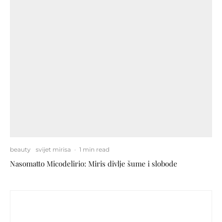
beauty
svijet mirisa
·
1 min read
Nasomatto Micodelirio: Miris divlje šume i slobode