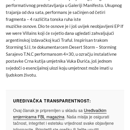
performativnog predstavljanja u Galeriji Manifesto. Ukupnog
trajanja od dva sata, performans je sačinjen od četiri
fragmenta – 4 različita tonska ruha iste
muzičke osnove. Dio te osnove je i još uvijek neobjavljeni EP If
we were Villains koji će svjetlo dana ugledati zahvaljujući
argentinskoj izdavačkoj kući Traful. Inspirisan trakom
Storming SJJ, te dokumentarcem Desert Storm – Storming
Sarajevo T.N.C performansom 4×30, u ozračju instalativne
postavke Crna kutija umjetnika Vuka Đurića, još jednom
svjedoči o esencijalnoj ulozi koju umjetnost može imati u
ljudskom životu.
UREĐIVAČKA TRANSPARENTNOST:
Ovaj članak je pripremljen u skladu sa
Uređivačkim
smjernicama FBL magazina
. Naša misija je osigurati
tačnost, integritet i estetsku vrijednost svake objavljene
informacije. Primijetili ste grešku ili želite uputiti