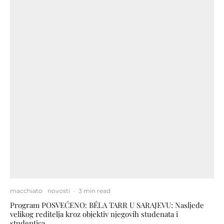
macchiato
novosti
·
3 min read
Program POSVEĆENO: BÉLA TARR U SARAJEVU: Nasljeđe
velikog reditelja kroz objektiv njegovih studenata i
studentica