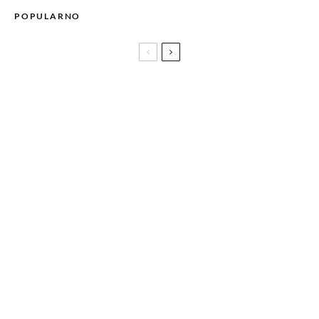
POPULARNO
Glavna bina EXIT festivala dobila novo ime – Tesla Universe
Stage, u čast futuristi i vizionaru Nikoli Tesli!