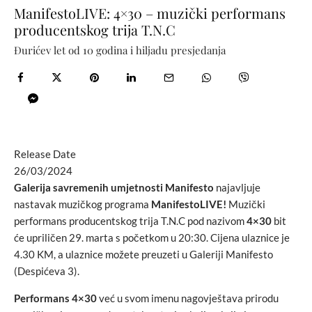
ManifestoLIVE: 4×30 – muzički performans
producentskog trija T.N.C
Đurićev let od 10 godina i hiljadu presjedanja
Release Date
26/03/2024
Galerija savremenih umjetnosti Manifesto
najavljuje
nastavak muzičkog programa
ManifestoLIVE!
Muzički
performans producentskog trija T.N.C pod nazivom
4×30
bit
će upriličen 29. marta s početkom u 20:30. Cijena ulaznice je
4.30 KM, a ulaznice možete preuzeti u Galeriji Manifesto
(Despićeva 3).
Performans 4×30
već u svom imenu nagovještava prirodu