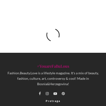
#YouareFaBuLous
Fashion.Beauty.Love is a lifestyle magazine. It's a mix of beauty,
fashion, culture, art, controversy & cool! Made in
Bosnia&Herzegovina!
Pretraga