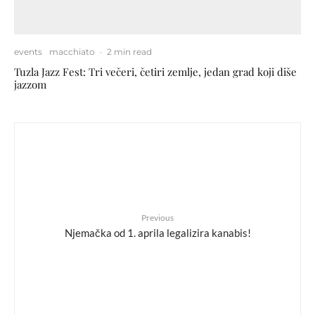
events
macchiato
·
2 min read
Tuzla Jazz Fest: Tri večeri, četiri zemlje, jedan grad koji diše
jazzom
Previous
Njemačka od 1. aprila legalizira kanabis!