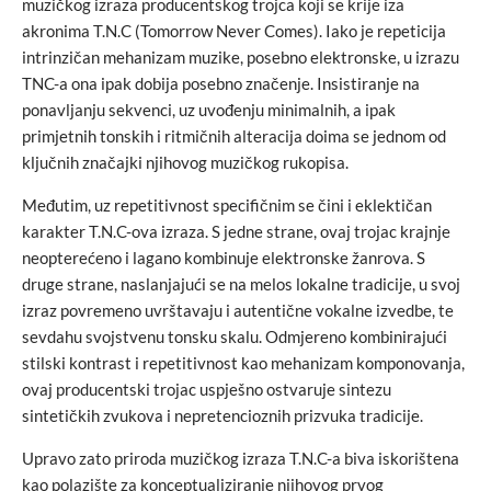
muzičkog izraza producentskog trojca koji se krije iza
akronima T.N.C (Tomorrow Never Comes). Iako je repeticija
intrinzičan mehanizam muzike, posebno elektronske, u izrazu
TNC-a ona ipak dobija posebno značenje. Insistiranje na
ponavljanju sekvenci, uz uvođenju minimalnih, a ipak
primjetnih tonskih i ritmičnih alteracija doima se jednom od
ključnih značajki njihovog muzičkog rukopisa.
Međutim, uz repetitivnost specifičnim se čini i eklektičan
karakter T.N.C-ova izraza. S jedne strane, ovaj trojac krajnje
neopterećeno i lagano kombinuje elektronske žanrova. S
druge strane, naslanjajući se na melos lokalne tradicije, u svoj
izraz povremeno uvrštavaju i autentične vokalne izvedbe, te
sevdahu svojstvenu tonsku skalu. Odmjereno kombinirajući
stilski kontrast i repetitivnost kao mehanizam komponovanja,
ovaj producentski trojac uspješno ostvaruje sintezu
sintetičkih zvukova i nepretencioznih prizvuka tradicije.
Upravo zato priroda muzičkog izraza T.N.C-a biva iskorištena
kao polazište za konceptualiziranje njihovog prvog