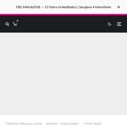
FBL MAGAZINE — 13 Years of Aesthetics | Sarajevo • Mannheim
0
Fashion.Beauty.Love
·
events
macchiato
·
1 min read