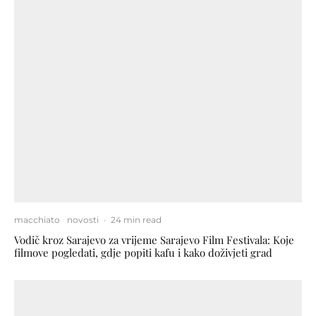
macchiato
novosti
·
24 min read
Vodič kroz Sarajevo za vrijeme Sarajevo Film Festivala: Koje
filmove pogledati, gdje popiti kafu i kako doživjeti grad