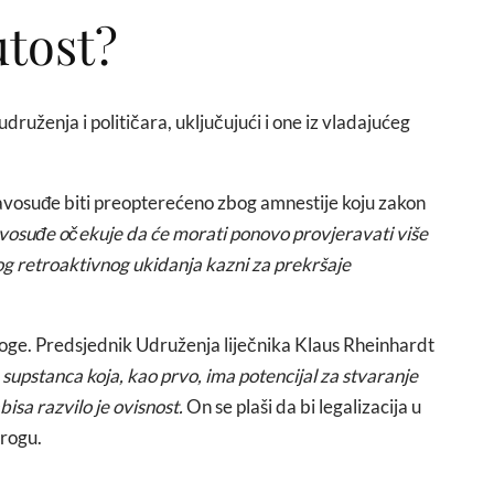
utost?
druženja i političara, uključujući i one iz vladajućeg
avosuđe biti preopterećeno zbog amnestije koju zakon
vosuđe očekuje da će morati ponovo provjeravati više
g retroaktivnog ukidanja kazni za prekršaje
roge. Predsjednik Udruženja liječnika Klaus Rheinhardt
 supstanca koja, kao prvo, ima potencijal za stvaranje
isa razvilo je ovisnost.
On se plaši da bi legalizacija u
drogu.