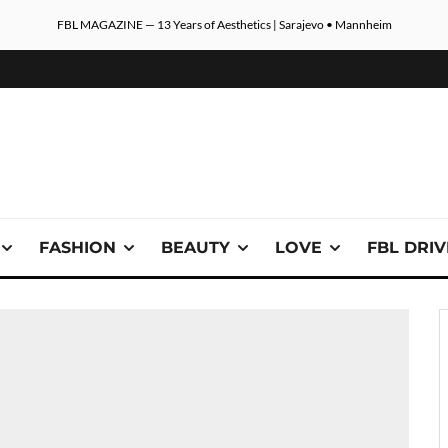
FBL MAGAZINE — 13 Years of Aesthetics | Sarajevo • Mannheim
FASHION
BEAUTY
LOVE
FBL DRI