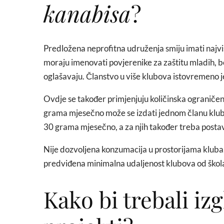
kanabisa
?
Predložena neprofitna udruženja smiju imati najvi
moraju imenovati povjerenike za zaštitu mladih, bol
oglašavaju. Članstvo u više klubova istovremeno 
Ovdje se također primjenjuju količinska ograniče
grama mjesečno može se izdati jednom članu klub
30 grama mjesečno, a za njih također treba postav
Nije dozvoljena konzumacija u prostorijama kluba, 
predviđena minimalna udaljenost klubova od škola i
Kako bi trebali iz