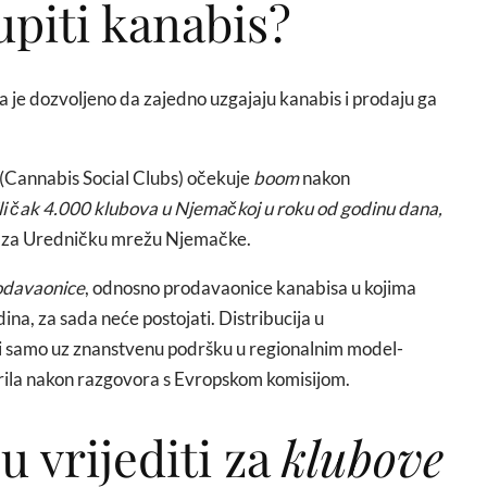
upiti kanabis?
 je dozvoljeno da zajedno uzgajaju kanabis i prodaju ga
(Cannabis Social Clubs) očekuje
boom
nakon
li čak 4.000 klubova u Njemačkoj u roku od godinu dana,
er za Uredničku mrežu Njemačke.
rodavaonice
, odnosno prodavaonice kanabisa u kojima
ina, za sada neće postojati. Distribucija u
i samo uz znanstvenu podršku u regionalnim model-
rila nakon razgovora s Evropskom komisijom.
u vrijediti za
klubove