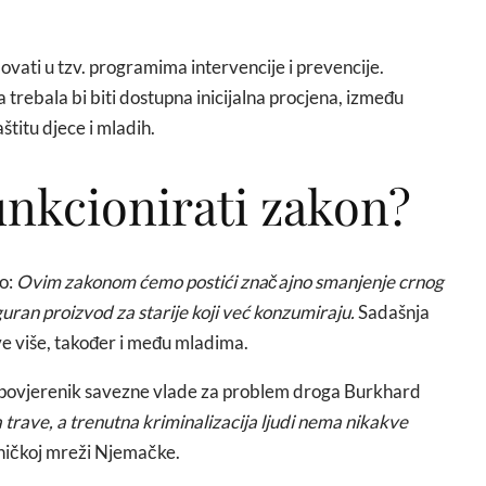
ovati u tzv. programima intervencije i prevencije.
trebala bi biti dostupna inicijalna procjena, između
štitu djece i mladih.
unkcionirati zakon?
o:
Ovim zakonom ćemo postići značajno smanjenje crnog
iguran proizvod za starije koji već konzumiraju.
Sadašnja
sve više, također i među mladima.
 i povjerenik savezne vlade za problem droga Burkhard
rave, a trenutna kriminalizacija ljudi nema nikakve
ničkoj mreži Njemačke.