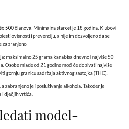
še 500 članova. Minimalna starost je 18 godina. Klubovi
esti ovisnosti i prevenciju, a nije im dozvoljeno da se
je zabranjeno.
nja: maksimalno 25 grama kanabisa dnevno i najviše 50
a. Osobe mlađe od 21 godine moći će dobivati najviše
iti gornju granicu sadržaja aktivnog sastojka (THC).
a zabranjeno je i posluživanje alkohola. Također je
 dječjih vrtića.
gledati model-