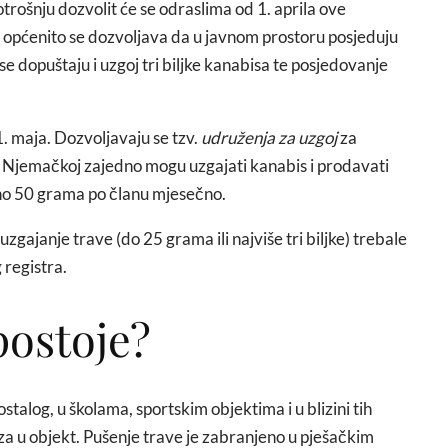
trošnju dozvolit će se odraslima od 1. aprila ove
općenito se dozvoljava da u javnom prostoru posjeduju
 dopuštaju i uzgoj tri biljke kanabisa te posjedovanje
1. maja. Dozvoljavaju se tzv.
udruženja za uzgoj
za
u Njemačkoj zajedno mogu uzgajati kanabis i prodavati
no 50 grama po članu mjesečno.
zgajanje trave (do 25 grama ili najviše tri biljke) trebale
 registra.
postoje?
talog, u školama, sportskim objektima i u blizini tih
za u objekt. Pušenje trave je zabranjeno u pješačkim