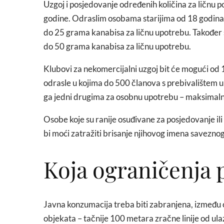
Uzgoj i posjedovanje određenih količina za ličnu po
godine. Odraslim osobama starijima od 18 godina 
do 25 grama kanabisa za ličnu upotrebu. Također se
do 50 grama kanabisa za ličnu upotrebu.
Klubovi za nekomercijalni uzgoj bit će mogući od 
odrasle u kojima do 500 članova s prebivalištem 
ga jedni drugima za osobnu upotrebu – maksimal
Osobe koje su ranije osuđivane za posjedovanje ili u
bi moći zatražiti brisanje njihovog imena saveznog
Koja ograničenja 
Javna konzumacija treba biti zabranjena, između os
objekata – tačnije 100 metara zračne linije od ula