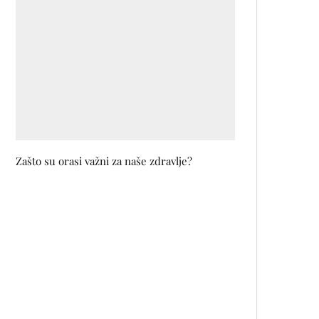
Zašto su orasi važni za naše zdravlje?
Probaj im odoljeti! Nova Alma Ras
kolekcija kupaćih kostima
Alban Ukaj: Od pozorišta do
malih i velikih ekrana –
oduševljava u predstavi, filmu i
TV seriji