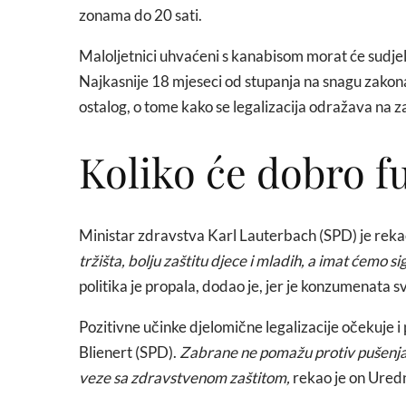
zonama do 20 sati.
Maloljetnici uhvaćeni s kanabisom morat će sudjel
Najkasnije 18 mjeseci od stupanja na snagu zakona 
ostalog, o tome kako se legalizacija odražava na za
Koliko će dobro f
Ministar zdravstva Karl Lauterbach (SPD) je reka
tržišta, bolju zaštitu djece i mladih, a imat ćemo s
politika je propala, dodao je, jer je konzumenata 
Pozitivne učinke djelomične legalizacije očekuje
Blienert (SPD).
Zabrane ne pomažu protiv pušenja t
veze sa zdravstvenom zaštitom,
rekao je on Ured