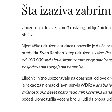
Šta izaziva zabrin
Upozorenja dolaze, između ostalog, od liječničkih u
SPD-a.
Njemačko udruženje sudaca upozorilo je da će pr
predviđa. Sven Rebhen iz tog udruženja kaže:
Pra
od 100.000 slučajeva širom zemlje zbog planirano
posjedovanja i uzgajanja kanabisa.
Liječnici hitno upozoravaju na opasnosti od ove d
je rekao za njemački javni servis WDR:
Kanabis je
ovisnosti; oko deset posto redovnih korisnika kanab
početku omogućila većem broju ljudi da probaju 