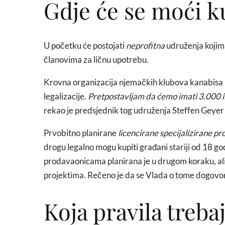
Gdje će se moći k
U početku će postojati
neprofitna
udruženja kojima
članovima za ličnu upotrebu.
Krovna organizacija njemačkih klubova kanabisa 
legalizacije.
Pretpostavljam da ćemo imati 3.000 i
rekao je predsjednik tog udruženja Steffen Gey
Prvobitno planirane
licencirane specijalizirane p
drogu legalno mogu kupiti građani stariji od 18 god
prodavaonicama planirana je u drugom koraku, al
projektima. Rečeno je da se Vlada o tome dogovo
Koja pravila trebaj