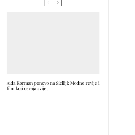
Aida Korman ponovo na Siciliji: Modne revije i
film koji osvaja svijet
Beauty Report: Kako su crni ruž
i ‘glass hair’ redefinirali SYOSS
GLAZE modnu reviju
7 najboljih prijateljica kupile