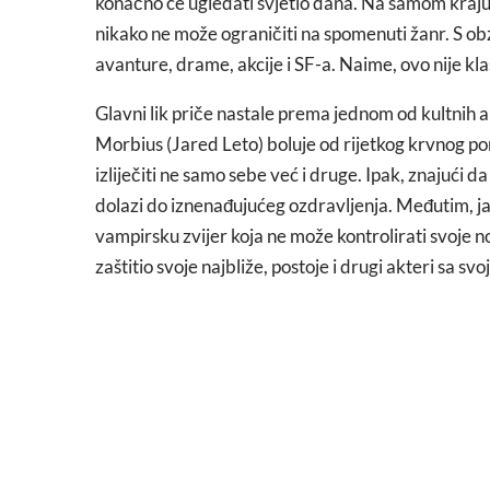
konačno će ugledati svjetlo dana. Na samom kraj
nikako ne može ograničiti na spomenuti žanr. S obzi
avanture, drame, akcije i SF-a. Naime, ovo nije kl
Glavni lik priče nastale prema jednom od kultnih 
Morbius (Jared Leto) boluje od rijetkog krvnog po
izliječiti ne samo sebe već i druge. Ipak, znajući d
dolazi do iznenađujućeg ozdravljenja. Međutim, ja
vampirsku zvijer koja ne može kontrolirati svoje n
zaštitio svoje najbliže, postoje i drugi akteri sa sv