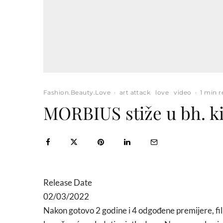
Fashion.Beauty.Love
·
art attack
love
video
·
1 min 
MORBIUS stiže u bh. k
Release Date
02/03/2022
Nakon gotovo 2 godine i 4 odgođene premijere, f