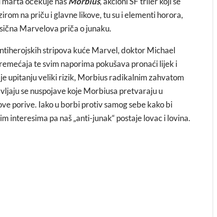
u marta očekuje nas
Morbius
, akcioni SF triler koji se
rom na priču i glavne likove, tu su i elementi horora,
asična Marvelova priča o junaku.
antiherojskih stripova kuće Marvel, doktor Michael
remećaja te svim naporima pokušava pronaći lijek i
a je upitanju veliki rizik, Morbius radikalnim zahvatom
vljaju se nuspojave koje Morbiusa pretvaraju u
ove porive. Iako u borbi protiv samog sebe kako bi
ojim interesima pa naš „anti-junak“ postaje lovac i lovina.