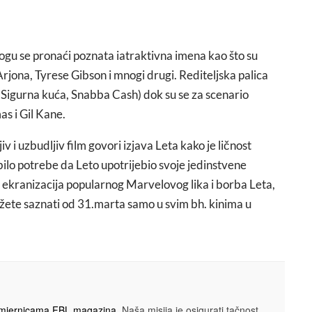
 se pronaći poznata iatraktivna imena kao što su
jona, Tyrese Gibson i mnogi drugi. Rediteljska palica
4, Sigurna kuća, Snabba Cash) dok su se za scenario
s i Gil Kane.
 i uzbudljiv film govori izjava Leta kako je ličnost
 bilo potrebe da Leto upotrijebio svoje jedinstvene
a ekranizacija popularnog Marvelovog lika i borba Leta,
žete saznati od 31.marta samo u svim bh. kinima u
smjernicama FBL magazina
. Naša misija je osigurati tačnost,