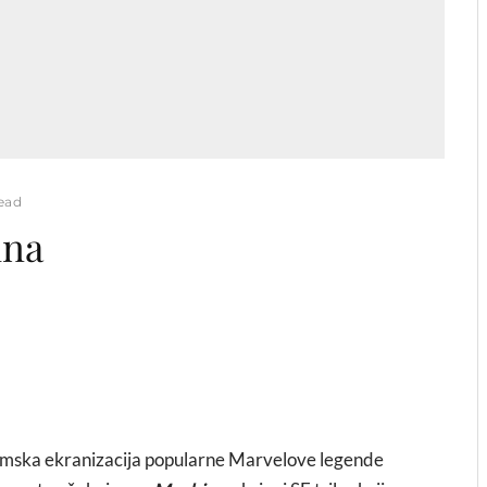
read
ina
ilmska ekranizacija popularne Marvelove legende