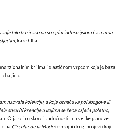
anje bilo bazirano na strogim industrijskim formama,
osljedan
, kaže Olja.
edimenzionalnim krilima i elastičnom vrpcom koja je baza
u haljinu.
sam nazvala kolekciju, a koja označava polubogove ili
la stvoriti kreacije u kojima se žena osjeća poletno,
nam Olja koja u skoroj budućnosti ima velike planove.
ije na
Circular de la Mode
te brojni drugi projekti koji