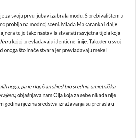
je za svoju prvu ljubav izabrala modu. S prebivalištem u
rno probija na modnoj sceni. Mlada Makaranka i dalje
jnera te je tako nastavila stvarati rasvjetna tijela koja
lim
u kojoj prevladavaju identične linije. Također u svoj
od onoga što inače stvara jer prevladavaju meke i
ih nogu, pa je i logičan slijed bio srednja umjetnička
arajevu
, objašnjava nam Olja koja za sebe nikada nije
om godina njezina sredstva izražavanja su prerasla u