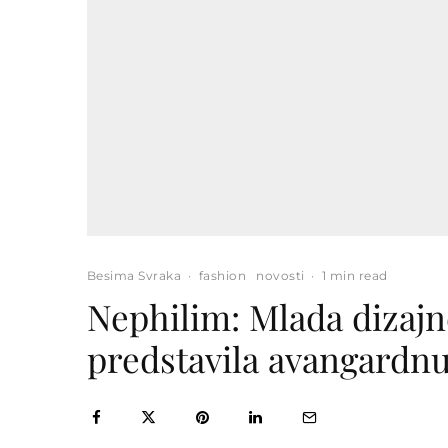
Besima Svraka
·
fashion
novosti
·
1 min read
Nephilim: Mlada dizajn
predstavila avangardnu 