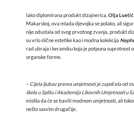
Iako diplomirana produkt dizajnerica,
Olja Luetić
Makarskoj, ova mlada djevojka se polako, ali sigu
nije odustala od svog prvotnog zvanja, produkt diza
su vrlo slične estetike kao i modna kolekcija
Nephi
rad ubraja i keramiku koja je potpuna suprotnost 
organske forme.
–
Cijela ljubav prema umjetnosti je započela od mal
škola u Splitu i Akademija Likovnih Umjetnosti u S
mislila da će se baviti modnom umjetnosti, ali tok
nešto sasvim drugačije.