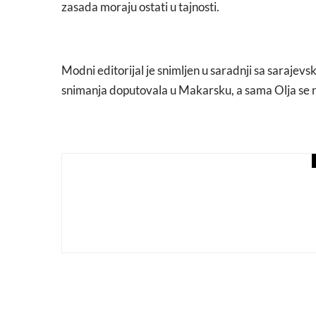
zasada moraju ostati u tajnosti.
Modni editorijal je snimljen u saradnji sa saraje
snimanja doputovala u Makarsku, a sama Olja se na
fashion
novosti
Novembarski melanholič