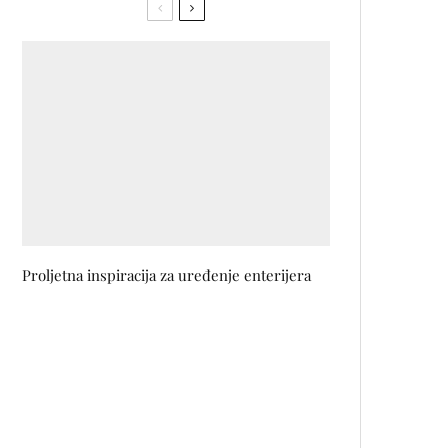
Proljetna inspiracija za uređenje enterijera
Muzičko putovanje: EYOT
objavljuje album sa koncerata
širom svijeta!
German.Local.Culture – Green:
Kako istražiti Njemačku na