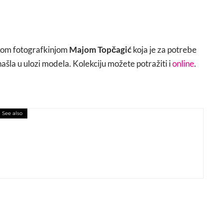
vskom fotografkinjom
Majom Topčagić
koja je za potrebe
šla u ulozi modela. Kolekciju možete potražiti i
online
.
See also
ni modni editorijal