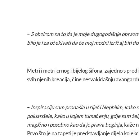
–
S obzirom na to da je moje dugogodišnje obrazov
bilo je i za očekivati da će moj modni izričaj biti d
Metri i metri crnog i bijelog šifona, zajedno s pr
svih njenih kreacija, čine nesvakidašnju avangardn
–
Inspiraciju sam pronašla u riječi Nephilim, kako 
poluanđele, kako u kojem tumačenju, gdje sam želje
magično i posebno kao da je prava boginja
, kaže 
Prvo što je na tapeti je predstavljanje dijela kolekc