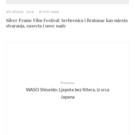
art attack
love
·
8 min read
Silver Frame Film Festival: Srebrenica i Bratunac kao mjesta
stvaranja, susreta i nove nade
Previous
WASO Shiseido: Ljepota bez filtera, iz srca
Japana