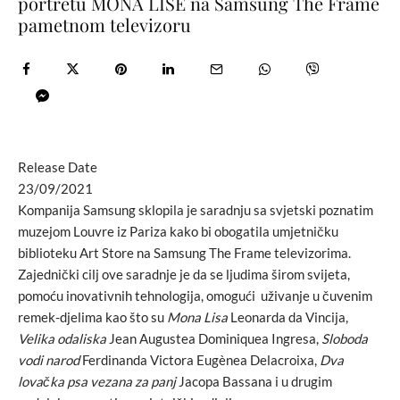
portretu MONA LISE na Samsung The Frame
pametnom televizoru
Release Date
23/09/2021
Kompanija Samsung sklopila je saradnju sa svjetski poznatim
muzejom Louvre iz Pariza kako bi obogatila umjetničku
biblioteku Art Store na Samsung The Frame televizorima.
Zajednički cilj ove saradnje je da se ljudima širom svijeta,
pomoću inovativnih tehnologija, omogući uživanje u čuvenim
remek-djelima kao što su
Mona Lisa
Leonarda da Vincija,
Velika odaliska
Jean Augustea Dominiquea Ingresa,
Sloboda
vodi narod
Ferdinanda Victora Eugènea Delacroixa,
Dva
lovačka psa vezana za panj
Jacopa Bassana i u drugim