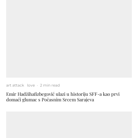
art attack
love
·
2 min read
Emir Hadžihafizbegović ulazi u historiju SFF-a kao prvi
domaći glumac s Počasnim Srcem Sarajeva