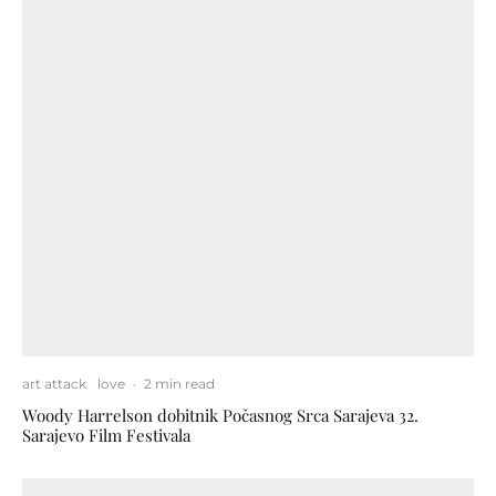
art attack
love
·
2 min read
Woody Harrelson dobitnik Počasnog Srca Sarajeva 32.
Sarajevo Film Festivala