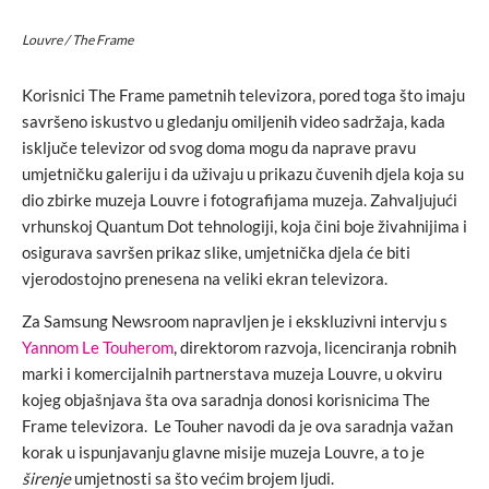
Louvre / The Frame
Korisnici The Frame pametnih televizora, pored toga što imaju
savršeno iskustvo u gledanju omiljenih video sadržaja, kada
isključe televizor od svog doma mogu da naprave pravu
umjetničku galeriju i da uživaju u prikazu čuvenih djela koja su
dio zbirke muzeja Louvre i fotografijama muzeja. Zahvaljujući
vrhunskoj Quantum Dot tehnologiji, koja čini boje živahnijima i
osigurava savršen prikaz slike, umjetnička djela će biti
vjerodostojno prenesena na veliki ekran televizora.
Za Samsung Newsroom napravljen je i ekskluzivni intervju s
Yannom Le Touherom
, direktorom razvoja, licenciranja robnih
marki i komercijalnih partnerstava muzeja Louvre, u okviru
kojeg objašnjava šta ova saradnja donosi korisnicima The
Frame televizora. Le Touher navodi da je ova saradnja važan
korak u ispunjavanju glavne misije muzeja Louvre, a to je
širenje
umjetnosti sa što većim brojem ljudi.