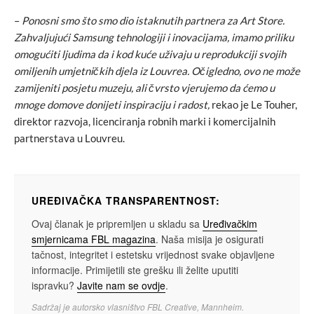
–
Ponosni smo što smo dio istaknutih partnera za Art Store.
Zahvaljujući Samsung tehnologiji i inovacijama, imamo priliku
omogućiti ljudima da i kod kuće uživaju u reprodukciji svojih
omiljenih umjetničkih djela iz Louvrea. Očigledno, ovo ne može
zamijeniti posjetu muzeju, ali čvrsto vjerujemo da ćemo u
mnoge domove donijeti inspiraciju i radost,
rekao je Le Touher,
direktor razvoja, licenciranja robnih marki i komercijalnih
partnerstava u Louvreu.
UREĐIVAČKA TRANSPARENTNOST:
Ovaj članak je pripremljen u skladu sa
Uređivačkim
smjernicama FBL magazina
. Naša misija je osigurati
tačnost, integritet i estetsku vrijednost svake objavljene
informacije. Primijetili ste grešku ili želite uputiti
ispravku?
Javite nam se ovdje
.
Sadržaj je autorsko vlasništvo FBL Creative, Mannheim.