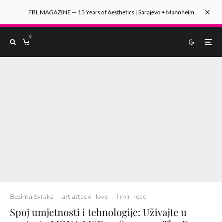
FBL MAGAZINE — 13 Years of Aesthetics | Sarajevo • Mannheim
0
Besima Svraka
·
art attack
love
·
1 min read
Spoj umjetnosti i tehnologije: Uživajte u