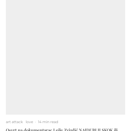
art attack
love
·
14 min read
Osvrt na dokumentarac Lejle Zvizdić NAJDUBLJI SKOK ili