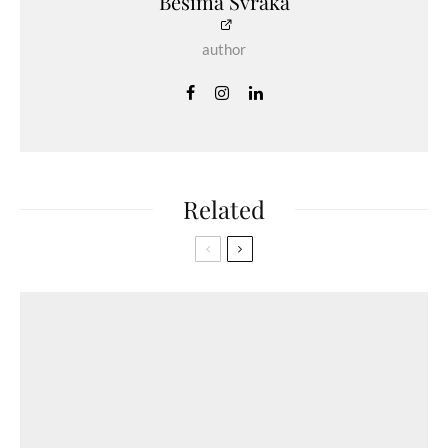
Besima Svraka
author
Related