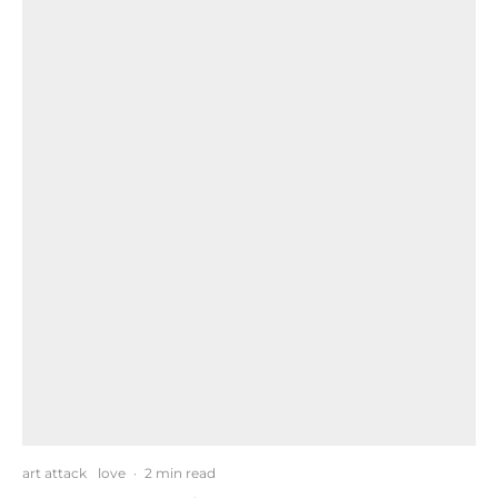
art attack
love
·
2 min read