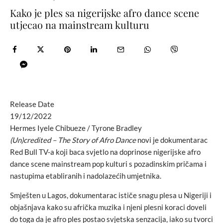
Kako je ples sa nigerijske afro dance scene
utjecao na mainstream kulturu
Release Date
19/12/2022
Hermes Iyele Chibueze / Tyrone Bradley
(Un)credited – The Story of Afro Dance
novi je dokumentarac
Red Bull TV-a koji baca svjetlo na doprinose nigerijske afro
dance scene mainstream pop kulturi s pozadinskim pričama i
nastupima etabliranih i nadolazećih umjetnika.
Smješten u Lagos, dokumentarac ističe snagu plesa u Nigeriji i
objašnjava kako su afrička muzika i njeni plesni koraci doveli
do toga da je afro ples postao svjetska senzacija, iako su tvorci