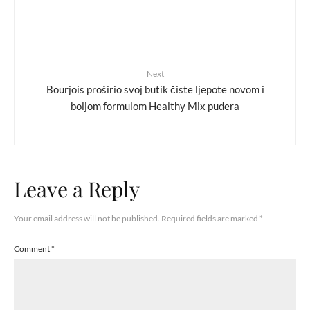
Next
Bourjois proširio svoj butik čiste ljepote novom i
boljom formulom Healthy Mix pudera
Leave a Reply
Your email address will not be published.
Required fields are marked
*
Comment
*