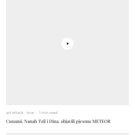
art attack
love
·
1 min read
Cunami, Nanah Tzil i Dina. objavili pjesmu METEOR