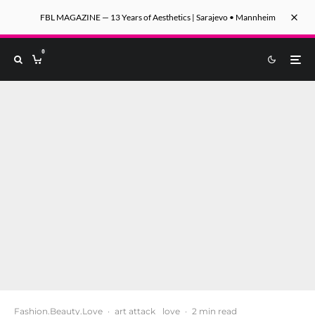
FBL MAGAZINE — 13 Years of Aesthetics | Sarajevo • Mannheim
0
Fashion.Beauty.Love
·
art attack
love
·
2 min read