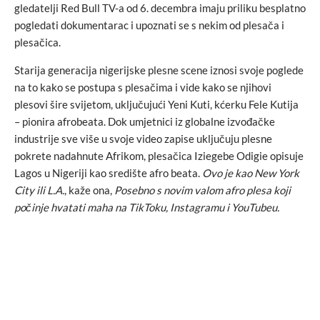
gledatelji Red Bull TV-a od 6. decembra imaju priliku besplatno
pogledati dokumentarac i upoznati se s nekim od plesača i
plesačica.
Starija generacija nigerijske plesne scene iznosi svoje poglede
na to kako se postupa s plesačima i vide kako se njihovi
plesovi šire svijetom, uključujući Yeni Kuti, kćerku Fele Kutija
– pionira afrobeata. Dok umjetnici iz globalne izvođačke
industrije sve više u svoje video zapise uključuju plesne
pokrete nadahnute Afrikom, plesačica Iziegebe Odigie opisuje
Lagos u Nigeriji kao središte afro beata.
Ovo je kao New York
City ili L.A.
, kaže ona,
Posebno s novim valom afro plesa koji
počinje hvatati maha na TikToku, Instagramu i YouTubeu.