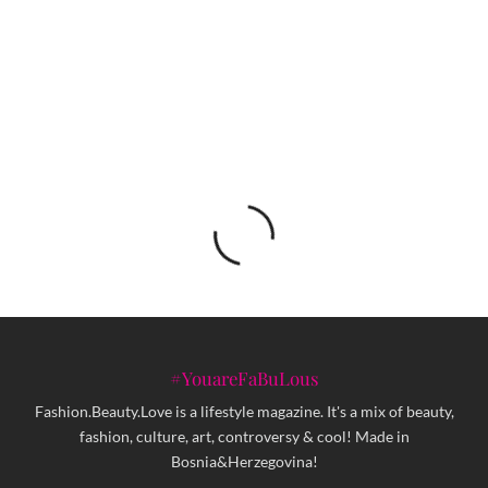
Ljeposava iz ĐEKNE dobila mural u Podgorici:
Patrijarhat još nije umro, a ka’ će ne znamo!
#YouareFaBuLous
Fashion.Beauty.Love is a lifestyle magazine. It's a mix of beauty,
fashion, culture, art, controversy & cool! Made in
Bosnia&Herzegovina!