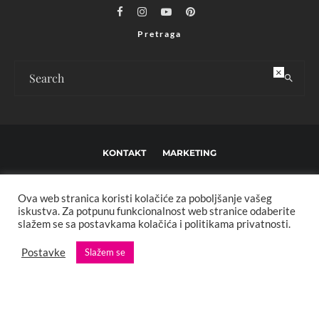
Pretraga
×
KONTAKT
MARKETING
USLOVI KORIŠTENJA I UREĐIVAČKE SMJERNICE
Ova web stranica koristi kolačiće za poboljšanje vašeg
IMPRESSUM
O NAMA
iskustva. Za potpunu funkcionalnost web stranice odaberite
slažem se sa postavkama kolačića i politikama privatnosti.
Copyright © 2013 - 2025 FBL creative. Sva prava zadržana. Developed by:
Postavke
Slažem se
XStreamThemes