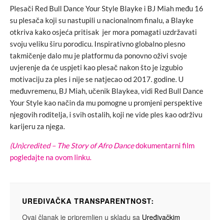
Plesači Red Bull Dance Your Style Blayke i BJ Miah među 16
su plesača koji su nastupili u nacionalnom finalu, a Blayke
otkriva kako osjeća pritisak jer mora pomagati uzdržavati
svoju veliku širu porodicu. Inspirativno globalno plesno
takmičenje dalo mu je platformu da ponovno oživi svoje
uvjerenje da će uspjeti kao plesač nakon što je izgubio
motivaciju za ples i nije se natjecao od 2017. godine. U
međuvremenu, BJ Miah, učenik Blaykea, vidi Red Bull Dance
Your Style kao način da mu pomogne u promjeni perspektive
njegovih roditelja, i svih ostalih, koji ne vide ples kao održivu
karijeru za njega.
(Un)credited – The Story of Afro Dance
dokumentarni film
pogledajte na ovom linku.
UREĐIVAČKA TRANSPARENTNOST:
Ovaj članak je pripremljen u skladu sa
Uređivačkim