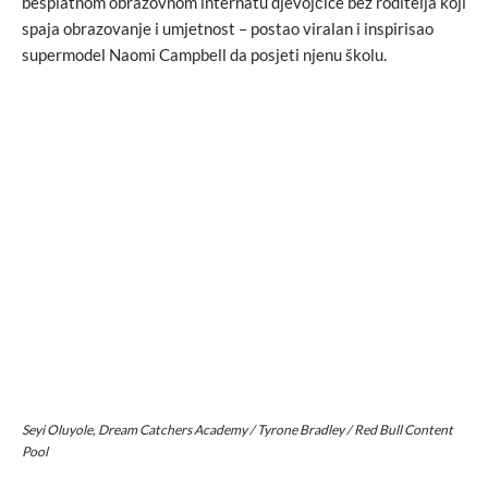
besplatnom obrazovnom internatu djevojčice bez roditelja koji
spaja obrazovanje i umjetnost – postao viralan i inspirisao
supermodel Naomi Campbell da posjeti njenu školu.
Seyi Oluyole, Dream Catchers Academy / Tyrone Bradley / Red Bull Content
Pool