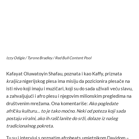
Izzy Odigie / Tyrone Bradley / Red Bull Content Pool
Kafayat Oluwatoyin Shafau, poznata i kao Kaffy, priznata
kraljica
nigerijskog plesa ima misiju da pozicionira plesače na
isti nivo koji imaju i muzičari, koji su do sada uživali veću slavu,
a zahvaljujući i afro plesu i njegovim milionskim pregledima na
društvenim mrežama. Ona komentariše:
Ako pogledate
afričku kulturu… to je tako moćno. Neki od poteza koji sada
postaju viralni, ako ih raščlanite do srži, dolaze iz našeg
tradicionalnog pokreta.
Tu su i intervjui s poznatim afrobeats umjetnikom Davidom –