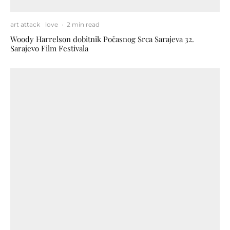
art attack
love
·
2 min read
Woody Harrelson dobitnik Počasnog Srca Sarajeva 32.
Sarajevo Film Festivala