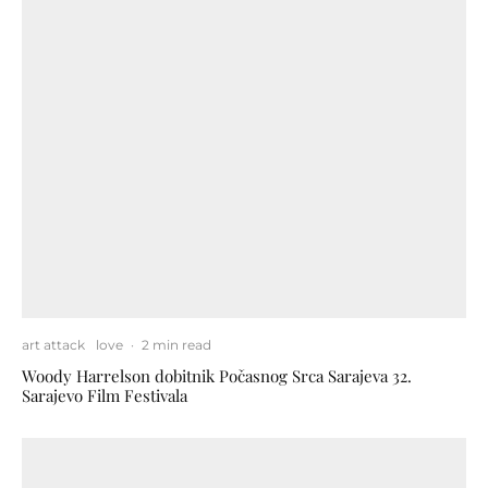
art attack
love
·
2 min read
Woody Harrelson dobitnik Počasnog Srca Sarajeva 32.
Sarajevo Film Festivala