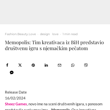
Fashion.Beauty.Love
·
design
love
·
1 min read
Memopolis: Tim kreativaca iz BiH predstavio
društvenu igru s njemačkim pečatom
Release Date
16/02/2024
Sheez Games
, novo ime na sceni društvenih igara, s ponosom
predstavlja svoju prvu igru –
Memopolis
. Ova inovativna