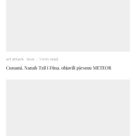
art attack
love
·
1 min read
Cunami, Nanah Tzil i Dina. objavili pjesmu METEOR