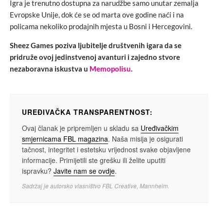
Igra je trenutno dostupna za narudžbe samo unutar zemalja
Evropske Unije, dok će se od marta ove godine naći i na
policama nekoliko prodajnih mjesta u Bosni i Hercegovini.
Sheez Games poziva ljubitelje društvenih igara da se
pridruže ovoj jedinstvenoj avanturi i zajedno stvore
nezaboravna iskustva u
Memopolisu
.
UREĐIVAČKA TRANSPARENTNOST:
Ovaj članak je pripremljen u skladu sa
Uređivačkim
smjernicama FBL magazina
. Naša misija je osigurati
tačnost, integritet i estetsku vrijednost svake objavljene
informacije. Primijetili ste grešku ili želite uputiti
ispravku?
Javite nam se ovdje
.
Sadržaj je autorsko vlasništvo FBL Creative, Mannheim.