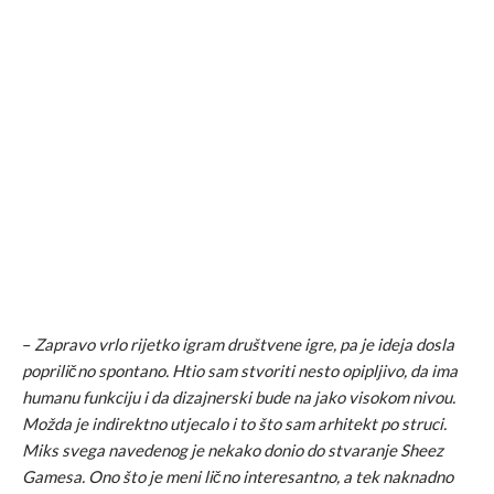
–
Zapravo vrlo rijetko igram društvene igre, pa je ideja dosla
poprilično spontano. Htio sam stvoriti nesto opipljivo, da ima
humanu funkciju i da dizajnerski bude na jako visokom nivou.
Možda je indirektno utjecalo i to što sam arhitekt po struci.
Miks svega navedenog je nekako donio do stvaranje Sheez
Gamesa. Ono što je meni lično interesantno, a tek naknadno