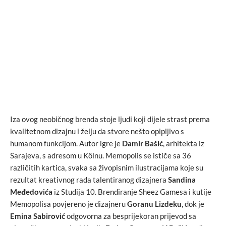
Iza ovog neobičnog brenda stoje ljudi koji dijele strast prema
kvalitetnom dizajnu i želju da stvore nešto opipljivo s
humanom funkcijom. Autor igre je
Damir Bašić
, arhitekta iz
Sarajeva, s adresom u Kölnu. Memopolis se ističe sa 36
različitih kartica, svaka sa živopisnim ilustracijama koje su
rezultat kreativnog rada talentiranog dizajnera
Sandina
Međedovića
iz Studija 10. Brendiranje Sheez Gamesa i kutije
Memopolisa povjereno je dizajneru
Goranu Lizdeku
, dok je
Emina Sabirović
odgovorna za besprijekoran prijevod sa