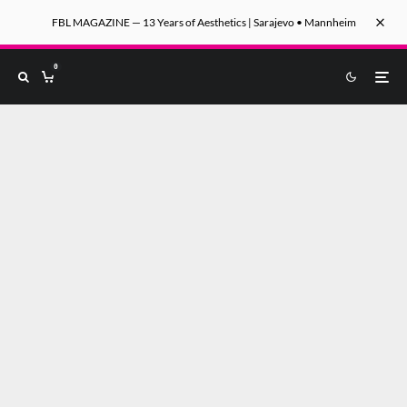
FBL MAGAZINE — 13 Years of Aesthetics | Sarajevo • Mannheim
0