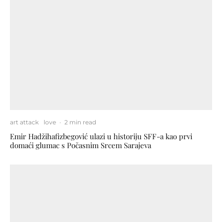
art attack
love
·
2 min read
Emir Hadžihafizbegović ulazi u historiju SFF-a kao prvi
domaći glumac s Počasnim Srcem Sarajeva