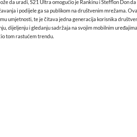
že da uradi, S21 Ultra omogućio je Rankinu i Stefflon Don da
ažavanja i podijele ga sa publikom na društvenim mrežama. Ova
rmu umjetnosti, te je čitava jedna generacija korisnika društv
u, dijeljenju i gledanju sadržaja na svojim mobilnim uređajima
čio tom rastućem trendu.