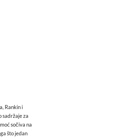
, Rankin i
o sadržaje za
pomoć sočiva na
ga što jedan