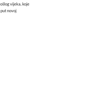
šlog vijeka, koje
e put novoj