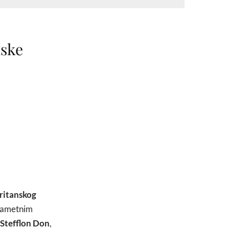
nske
ritanskog
ametnim
Stefflon Don
,