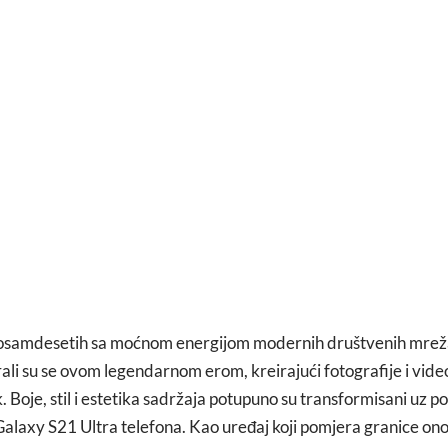
 osamdesetih sa moćnom energijom modernih društvenih mreža
ali su se ovom legendarnom erom, kreirajući fotografije i vide
. Boje, stil i estetika sadržaja potupuno su transformisani uz 
laxy S21 Ultra telefona. Kao uređaj koji pomjera granice ono