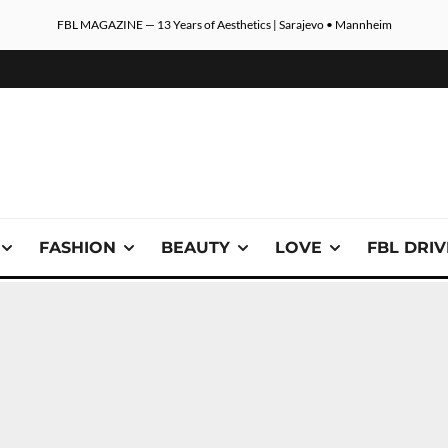
FBL MAGAZINE — 13 Years of Aesthetics | Sarajevo • Mannheim
FASHION
BEAUTY
LOVE
FBL DRI