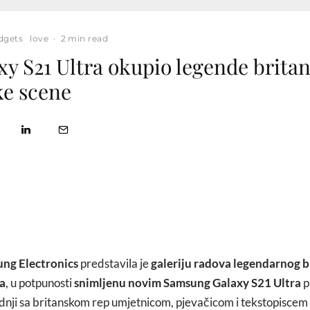
dgets
love
·
2 min read
xy S21 Ultra okupio legende brita
ke scene
ng Electronics
predstavila je
galeriju radova legendarnog b
a
, u potpunosti
snimljenu novim Samsung Galaxy S21 Ultra
p
dnji sa britanskom rep umjetnicom, pjevačicom i tekstopiscem