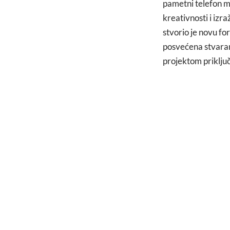
pametni telefon mo
kreativnosti i izr
stvorio je novu fo
posvećena stvaranj
projektom priklju