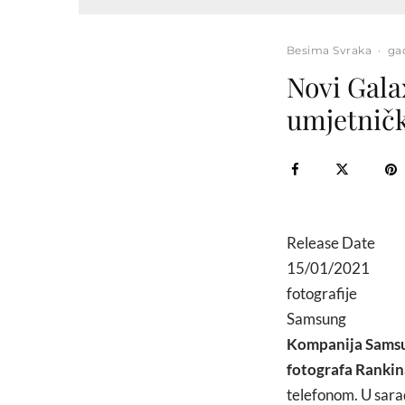
Besima Svraka
·
ga
Novi Gala
umjetnič
Release Date
15/01/2021
fotografije
Samsung
Kompanija
Samsu
fotografa Rankin
telefonom. U sara