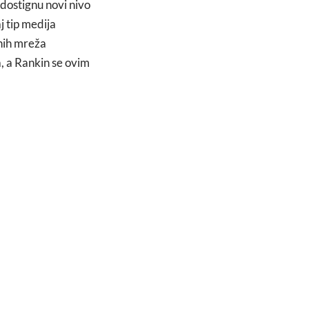
 dostignu novi nivo
j tip medija
enih mreža
, a Rankin se ovim