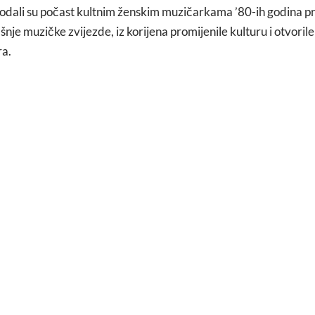
odali su počast kultnim ženskim muzičarkama ’80-ih godina pro
šnje muzičke zvijezde, iz korijena promijenile kulturu i otvoril
ra.