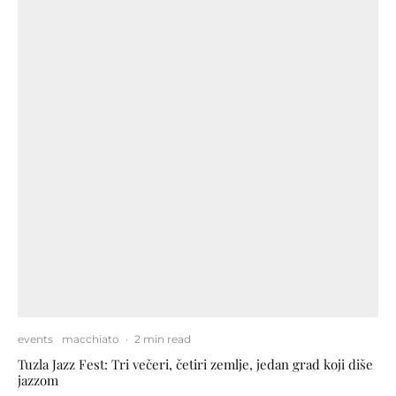
events
macchiato
·
2 min read
Tuzla Jazz Fest: Tri večeri, četiri zemlje, jedan grad koji diše
jazzom