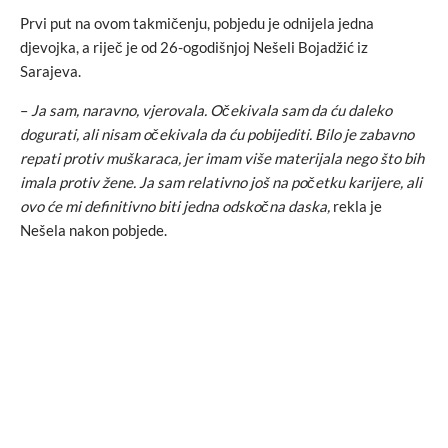
Prvi put na ovom takmičenju, pobjedu je odnijela jedna
djevojka, a riječ je od 26-ogodišnjoj Nešeli Bojadžić iz
Sarajeva.
–
Ja sam, naravno, vjerovala. Očekivala sam da ću daleko
dogurati, ali nisam očekivala da ću pobijediti. Bilo je zabavno
repati protiv muškaraca, jer imam više materijala nego što bih
imala protiv žene. Ja sam relativno još na početku karijere, ali
ovo će mi definitivno biti jedna odskočna daska,
rekla je
Nešela nakon pobjede.