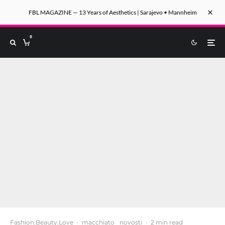
FBL MAGAZINE — 13 Years of Aesthetics | Sarajevo • Mannheim
0
Fashion.Beauty.Love
·
macchiato
novosti
·
2 min read