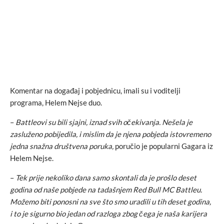
Komentar na događaj i pobjednicu, imali su i voditelji
programa, Helem Nejse duo.
–
Battleovi su bili sjajni, iznad svih očekivanja. Nešela je
zasluženo pobijedila, i mislim da je njena pobjeda istovremeno
jedna snažna društvena poruka,
poručio je popularni Gagara iz
Helem Nejse.
–
Tek prije nekoliko dana samo skontali da je prošlo deset
godina od naše pobjede na tadašnjem Red Bull MC Battleu.
Možemo biti ponosni na sve što smo uradili u tih deset godina,
i to je sigurno bio jedan od razloga zbog čega je naša karijera