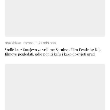
macchiato
novosti
·
24 min read
Vodič kroz Sarajevo za vrijeme Sarajevo Film Festivala: Koje
filmove pogledati, gdje popiti kafu i kako doživjeti grad