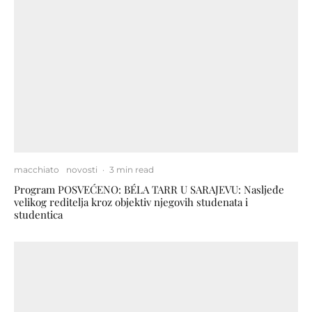
macchiato
novosti
·
3 min read
Program POSVEĆENO: BÉLA TARR U SARAJEVU: Nasljeđe
velikog reditelja kroz objektiv njegovih studenata i
studentica