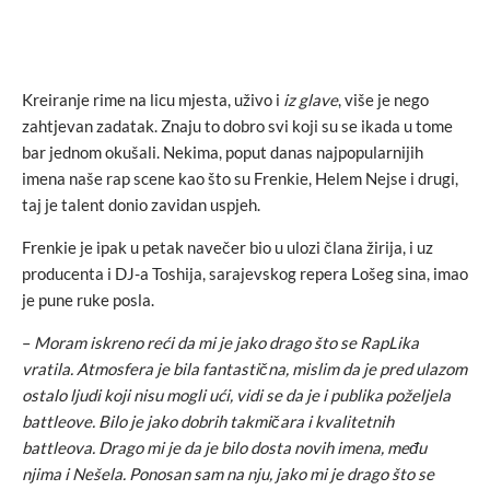
Kreiranje rime na licu mjesta, uživo i
iz glave
, više je nego
zahtjevan zadatak. Znaju to dobro svi koji su se ikada u tome
bar jednom okušali. Nekima, poput danas najpopularnijih
imena naše rap scene kao što su Frenkie, Helem Nejse i drugi,
taj je talent donio zavidan uspjeh.
Frenkie je ipak u petak navečer bio u ulozi člana žirija, i uz
producenta i DJ-a Toshija, sarajevskog repera Lošeg sina, imao
je pune ruke posla.
–
Moram iskreno reći da mi je jako drago što se RapLika
vratila. Atmosfera je bila fantastična, mislim da je pred ulazom
ostalo ljudi koji nisu mogli ući, vidi se da je i publika poželjela
battleove. Bilo je jako dobrih takmičara i kvalitetnih
battleova. Drago mi je da je bilo dosta novih imena, među
njima i Nešela. Ponosan sam na nju, jako mi je drago što se