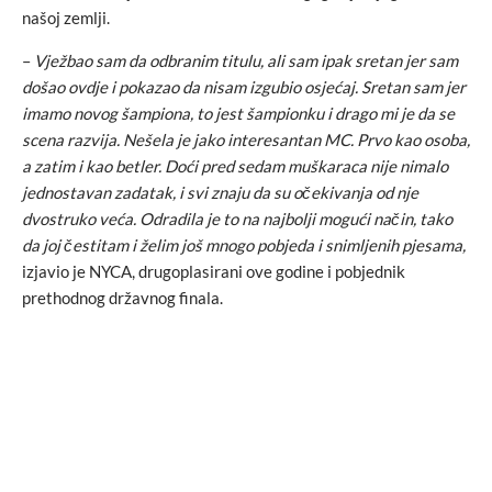
našoj zemlji.
–
Vježbao sam da odbranim titulu, ali sam ipak sretan jer sam
došao ovdje i pokazao da nisam izgubio osjećaj. Sretan sam jer
imamo novog šampiona, to jest šampionku i drago mi je da se
scena razvija. Nešela je jako interesantan MC. Prvo kao osoba,
a zatim i kao betler. Doći pred sedam muškaraca nije nimalo
jednostavan zadatak, i svi znaju da su očekivanja od nje
dvostruko veća. Odradila je to na najbolji mogući način, tako
da joj čestitam i želim još mnogo pobjeda i snimljenih pjesama,
izjavio je NYCA, drugoplasirani ove godine i pobjednik
prethodnog državnog finala.