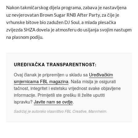
Nakon takmičarskog dijela programa, zabava je nastavljena
uz nevjerovatan Brown Sugar RNB After Party, za čije je
vrhunske bitove bio zadužen DJ Soul, a mlada plesačka
zvijezda SHZA dovela je atmosferu do usijanja svojim nastupm
na plasnom podiju.
UREĐIVAČKA TRANSPARENTNOST:
Ovaj članak je pripremljen u skladu sa
Uređivačkim
smjernicama FBL magazina
. Naša misija je osigurati
tačnost, integritet i estetsku vrijednost svake objavljene
informacije. Primijetili ste grešku ili želite uputiti
ispravku?
Javite nam se ovdje
.
Sadržaj je autorsko vlasništvo FBL Creative, Mannheim.