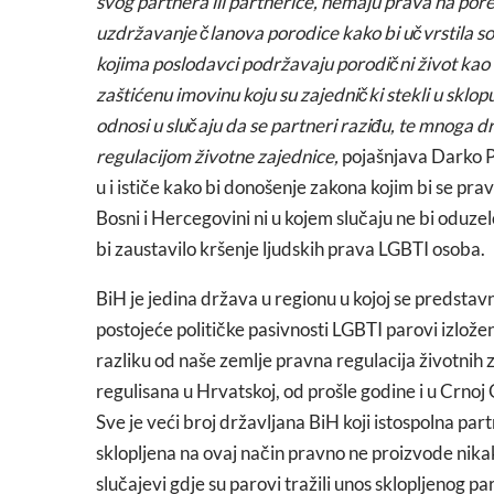
svog partnera ili partnerice, nemaju prava na po
uzdržavanje članova porodice kako bi učvrstila so
kojima poslodavci podržavaju porodični život kao 
zaštićenu imovinu koju su zajednički stekli u sklop
odnosi u slučaju da se partneri raziđu, te mnoga 
regulacijom životne zajednice,
pojašnjava Darko P
u i ističe kako bi donošenje zakona kojim bi se pra
Bosni i Hercegovini ni u kojem slučaju ne bi oduze
bi zaustavilo kršenje ljudskih prava LGBTI osoba.
BiH je jedina država u regionu u kojoj se predsta
postojeće političke pasivnosti LGBTI parovi izloženi 
razliku od naše zemlje pravna regulacija životnih z
regulisana u Hrvatskoj, od prošle godine i u Crnoj G
Sve je veći broj državljana BiH koji istospolna pa
sklopljena na ovaj način pravno ne proizvode nika
slučajevi gdje su parovi tražili unos sklopljenog p