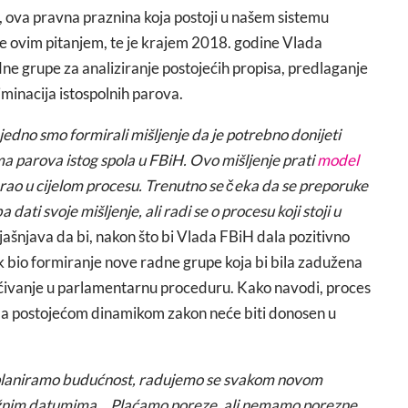
k, ova pravna praznina koja postoji u našem sistemu
ve ovim pitanjem, te je krajem 2018. godine Vlada
ne grupe za analiziranje postojećih propisa, predlaganje
iminacija istospolnih parova.
edno smo formirali mišljenje da je potrebno donijeti
a parova istog spola u FBiH. Ovo mišljenje prati
model
ovarao u cijelom procesu. Trenutno se čeka da se preporuke
ati svoje mišljenje, ali radi se o procesu koji stoji u
jašnjava da bi, nakon što bi Vlada FBiH dala pozitivno
k bio formiranje nove radne grupe koja bi bila zadužena
pućivanje u parlamentarnu proceduru. Kako navodi, proces
 da postojećom dinamikom zakon neće biti donosen u
a, planiramo budućnost, radujemo se svakom novom
važnim datumima… Plaćamo poreze, ali nemamo porezne