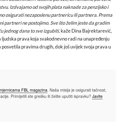
vu. Izdvajamo od svojih plata naknade za penzijsko i
o osigurati nezaposlenu partnericu ili partnera. Prema
ni partneri ne postojimo. Sve što želim jeste da gradim
u jednog dana to sve izgubiti,
kaže Dina Bajrektarević,
za ljudska prava koja svakodnevno radi na unapređenju
a posvetila pravima drugih, dok još uvijek svoja prava u
smjernicama FBL magazina
. Naša misija je osigurati tačnost,
cije. Primijetili ste grešku ili želite uputiti ispravku?
Javite