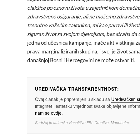
olakšice po osnovu života u zajedničkom domaćinst
zdravstveno osiguranje, ali ne možemo zdravstven
trenutno važećim zakonima, mi kao parovi ili život
siguran život sa svojom djevojkom, bez straha da ć
jedna od učesnica kampanje, inače aktivistkinja 
prava marginaliziranih skupina, i svoj je život sam
današnjoj Bosni i Hercegovini ne može ostvariti.
UREĐIVAČKA TRANSPARENTNOST:
Ovaj članak je pripremljen u skladu sa
Uređivačkim 
integritet i estetsku vrijednost svake objavljene informa
nam se ovdje
.
Sadržaj je autorsko vlasništvo FBL Creative, Mannheim.