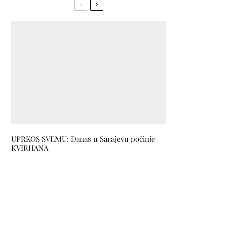
UPRKOS SVEMU: Danas u Sarajevu počinje
KVIRHANA
Dnevnik iz izolacije by Nejra
Latić-Hulusić