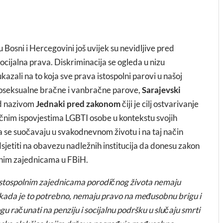
u Bosni i Hercegovini još uvijek su nevidljive pred
cijalna prava. Diskriminacija se ogleda u nizu
ukazali na to koja sve prava istospolni parovi u našoj
roseksualne bračne i vanbračne parove,
Sarajevski
d nazivom
Jednaki pred zakonom
čiji je cilj ostvarivanje
ičnim ispovjestima LGBTI osobe u kontekstu svojih
 se suočavaju u svakodnevnom životu i na taj način
sjetiti na obavezu nadležnih institucija da donesu zakon
otnim zajednicama u FBiH.
 istospolnim zajednicama porodičnog života nemaju
ada je to potrebno, nemaju pravo na međusobnu brigu i
u računati na penziju i socijalnu podršku u slučaju smrti