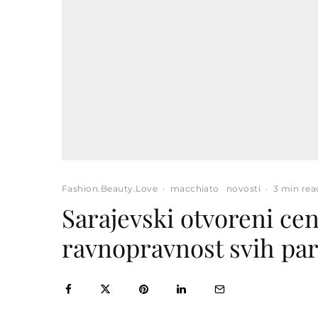
Fashion.Beauty.Love
·
macchiato
novosti
·
3 min rea
Sarajevski otvoreni ce
ravnopravnost svih pa