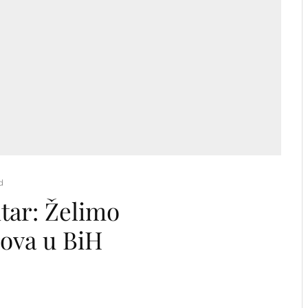
d
ntar: Želimo
rova u BiH