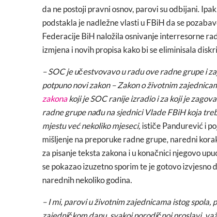
da ne postoji pravni osnov, parovi su odbijani. Ipa
podstakla je nadležne vlasti u FBiH da se pozaba
Federacije BiH naložila osnivanje interresorne rad
izmjena i novih propisa kako bi se eliminisala diskr
– SOC je učestvovavo u radu ove radne grupe i zaj
potpuno novi zakon – Zakon o životnim zajednicam
zakona
koji je SOC ranije izradio i za koji je zag
radne grupe nađu na sjednici Vlade FBiH koja treba d
mjestu već nekoliko mjeseci,
ističe Pandurević i po
mišljenje na preporuke radne grupe, naredni kora
za pisanje teksta zakona i u konačnici njegovo u
se pokazao izuzetno sporim te je gotovo izvjesno
narednih nekoliko godina.
– I mi, parovi u životnim zajednicama istog spol
zajedničkom danu, svakoj porodičnoj proslavi, 