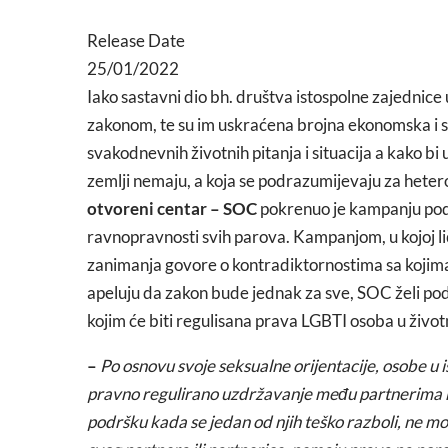
Release Date
25/01/2022
Iako sastavni dio bh. društva istospolne zajednice 
zakonom, te su im uskraćena brojna ekonomska i so
svakodnevnih životnih pitanja i situacija a kako bi 
zemlji nemaju, a koja se podrazumijevaju za hete
otvoreni centar – SOC
pokrenuo je kampanju po
ravnopravnosti svih parova. Kampanjom, u kojoj l
zanimanja govore o kontradiktornostima sa kojima
apeluju da zakon bude jednak za sve, SOC želi pod
kojim će biti regulisana prava LGBTI osoba u živ
–
Po osnovu svoje seksualne orijentacije, osobe u
pravno regulirano uzdržavanje među partnerima k
podršku kada se jedan od njih teško razboli, ne mog