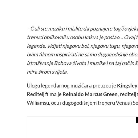
– Čuli ste muziku i mislite da poznajete tog čovjeka,
trenuci oblikovali u osobu kakva je postao… Ovaj fil
legende, vidjeti njegovu bol, njegovu tugu, njegovu
ovim filmom inspirirati ne samo dugogodišnje obož
istraživanje Bobova života i muzike i na taj način 
mira širom svijeta.
Ulogu legendarnog muzičara preuzeo je
Kingsley
Reditelj filma je
Reinaldo Marcus Green
, reditelj
Williamsu, ocu i dugogodišnjem treneru Venus i S
auto-moto svijet
love