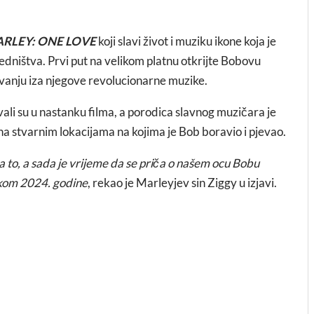
RLEY: ONE LOVE
koji slavi život i muziku ikone koja je
jedništva. Prvi put na velikom platnu otkrijte Bobovu
ovanju iza njegove revolucionarne muzike.
vali su u nastanku filma, a porodica slavnog muzičara je
na stvarnim lokacijama na kojima je Bob boravio i pjevao.
a to, a sada je vrijeme da se priča o našem ocu Bobu
tkom 2024. godine
, rekao je Marleyjev sin Ziggy u izjavi.