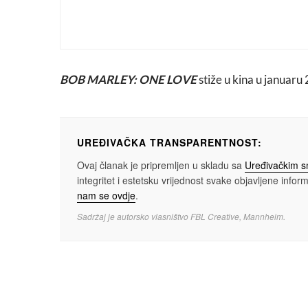
TOYOTA i-TRIL CONCEPT 
2030.godine
BOB MARLEY: ONE LOVE
stiže u kina u januaru
UREĐIVAČKA TRANSPARENTNOST:
Ovaj članak je pripremljen u skladu sa
Uređivačkim 
integritet i estetsku vrijednost svake objavljene informa
nam se ovdje
.
Sadržaj je autorsko vlasništvo FBL Creative, Mannheim.