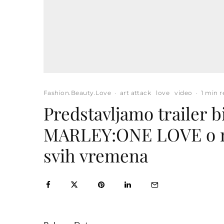
Fashion.Beauty.Love
·
art attack
love
video
·
1 min 
Predstavljamo trailer 
MARLEY:ONE LOVE o na
svih vremena