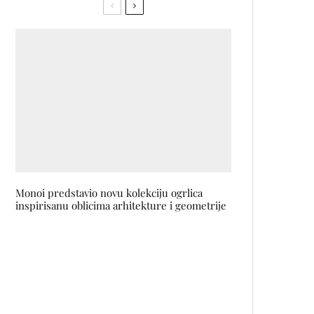
Monoi predstavio novu kolekciju ogrlica
inspirisanu oblicima arhitekture i geometrije
Hibrid predstavlja video spot za pjesmu OPET
SE NADAM
Treća epizoda serije THE LAST
OF US zapravo je trajala 2 sata