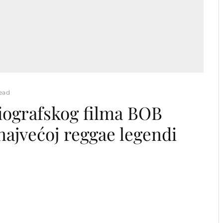
read
biografskog filma BOB
jvećoj reggae legendi