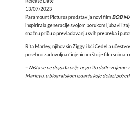
Release Date
13/07/2023
Paramount Pictures predstavlja novi film
BOB MA
inspirirala generacije svojom porukom ljubavi i za
snažnu priču o prevladavanju svih prepreka i put
Rita Marley, njihov sin Ziggy i kći Cedella učestvo
posebno zadovoljna činjenicom što je film sniman 
–
Ništa se ne događa prije nego što dođe vrijeme z
Marleyu, u biografskom izdanju koje dolazi poče