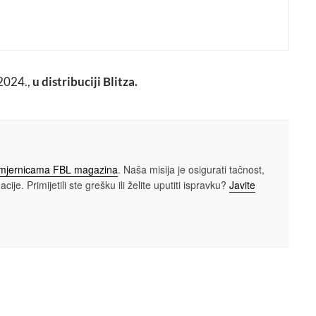
CAR: Toyotina vizija urbane mobilnosti
 2024.,
u distribuciji Blitza.
smjernicama FBL magazina
. Naša misija je osigurati tačnost,
cije. Primijetili ste grešku ili želite uputiti ispravku?
Javite