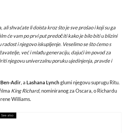
 ali shvaćate li doista kroz što je sve prošao i koji su ga
m će vam po prvi put predočiti kako je bilo biti u blizini
 radost i njegovo iskupljenje. Veselimo se što ćemo s
avatelje, već i mlađu generaciju, dajući im povod za
širiti njegovu univerzalnu poruku ujedinjenja, pravde i
 Ben-Adir
, a
Lashana Lynch
glumi njegovu suprugu Ritu.
 filma
King Richard
, nominiranog za Oscara, o Richardu
erene Williams.
See also