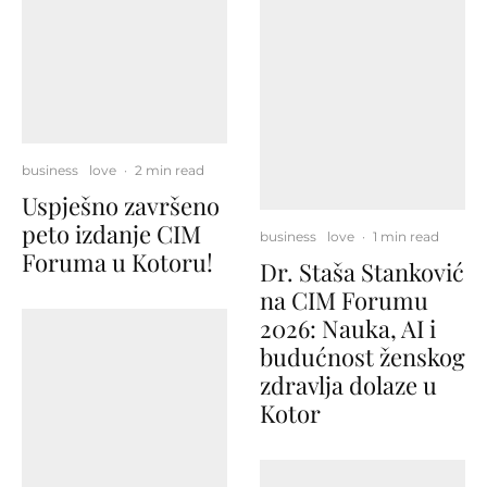
business
love
·
2 min read
Uspješno završeno
peto izdanje CIM
business
love
·
1 min read
Foruma u Kotoru!
Dr. Staša Stanković
na CIM Forumu
2026: Nauka, AI i
budućnost ženskog
zdravlja dolaze u
Kotor