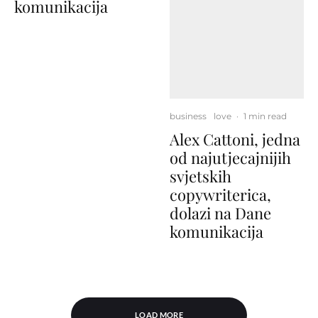
komunikacija
business
love
·
1 min read
Alex Cattoni, jedna
od najutjecajnijih
svjetskih
copywriterica,
dolazi na Dane
komunikacija
LOAD MORE