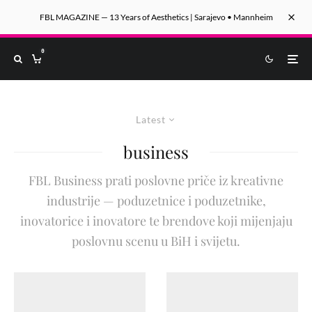
FBL MAGAZINE — 13 Years of Aesthetics | Sarajevo • Mannheim
0
Latest
business
FBL Business prati poslovne priče iz kreativne
industrije — poduzetnice i poduzetnike,
inovatorice i inovatore te brendove koji mijenjaju
poslovnu scenu u BiH i svijetu.