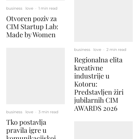
business
love
·
1 min read
Otvoren poziv za
CIM Startup Lab:
Made by Women
business
love
·
2 min read
Regionalna elita
kreativne
industrije u
Kotoru:
Predstavljen žiri
jubilarnih CIM
AWARDS 2026
business
love
·
3 min read
Tko postavlja
pravila igre u
komunikacijskoj