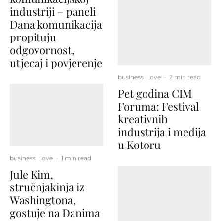
industriji – paneli
Dana komunikacija
propituju
odgovornost,
utjecaj i povjerenje
business
love
·
2 min read
Pet godina CIM
Foruma: Festival
kreativnih
industrija i medija
u Kotoru
business
love
·
1 min read
Jule Kim,
stručnjakinja iz
Washingtona,
gostuje na Danima