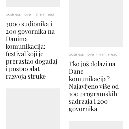
business
love
·
3 min read
3000 sudionika i
200 govornika na
Danima
komunikacija:
festival koji je
business
love
·
4 min read
prerastao događaj
Tko još dolazi na
i postao alat
Dane
razvoja struke
komunikacija?
Najavljeno više od
100 programskih
sadržaja i 200
govornika