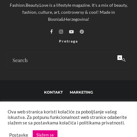
Fashion.Beauty.Love is a lifestyle magazine. It's a mix of beauty,
fashion, culture, art, controversy & cool! Made in
Bosnia&Herzegovina!
Pretraga
×
KONTAKT
MARKETING
USLOVI KORIŠTENJA I UREĐIVAČKE SMJERNICE
Ova web stranica koristi kolačiće za poboljšanje vašeg
IMPRESSUM
O NAMA
iskustva. Za potpunu funkcionalnost web stranice odaberite
slažem se sa postavkama kolačića i politikama privatnosti.
Copyright © 2013 - 2025 FBL creative. Sva prava zadržana. Developed by:
Postavke
Slažem se