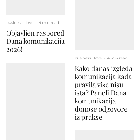
business
love
·
4 min read
Objavljen raspored
Dana komunikacija
2026!
business
love
·
4 min read
Kako danas izgleda
komunikacija kada
pravila više nisu
ista? Paneli Dana
komunikacija
donose odgovore
iz prakse