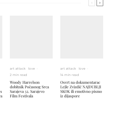
art attack
love
·
art attack
love
·
2 min read
14 min read
Woody Harrelson
Osvrt na dokumentarac
dobitnik Počasnog Srca
Lejle Zvizdić NAJDUBLJI
 s
Sarajeva 32. Sarajevo
SKOK ili emotivno pismo
va
Film Festivala
iz dijaspore