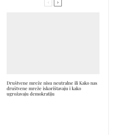
Društvene mreže nisu neutralne ili Kako nas
društvene mreže iskorištavaju i kako
ugrožavaju demokratiju
Belgian Fashion Awards 2024:
Meryll Rogge je modna
dizajnerica godine!