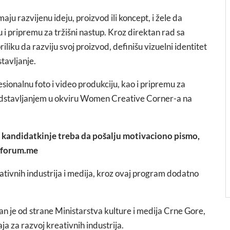
u razvijenu ideju, proizvod ili koncept, i žele da
 i pripremu za tržišni nastup. Kroz direktan rad sa
iliku da razviju svoj proizvod, definišu vizuelni identitet
tavljanje.
onalnu foto i video produkciju, kao i pripremu za
predstavljanjem u okviru Women Creative Corner-a na
e kandidatkinje treba da pošalju motivaciono pismo,
imforum.me
ivnih industrija i medija, kroz ovaj program dodatno
n je od strane Ministarstva kulture i medija Crne Gore,
a za razvoj kreativnih industrija.