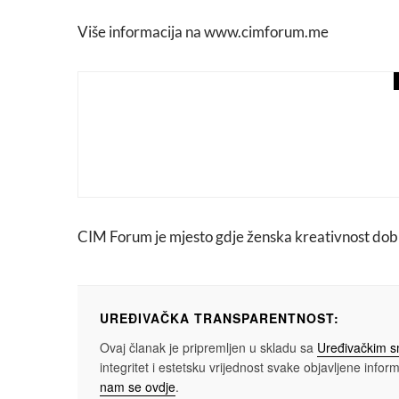
Više informacija na www.cimforum.me⁠
art attack
love
Woody Harrelson dobitni
Film Festivala
CIM Forum je mjesto gdje ženska kreativnost dobija
UREĐIVAČKA TRANSPARENTNOST:
Ovaj članak je pripremljen u skladu sa
Uređivačkim 
integritet i estetsku vrijednost svake objavljene informa
nam se ovdje
.