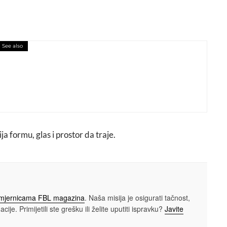
See also
k Počasnog Srca Sarajeva 32. Sarajevo
 formu, glas i prostor da traje.
smjernicama FBL magazina
. Naša misija je osigurati tačnost,
cije. Primijetili ste grešku ili želite uputiti ispravku?
Javite