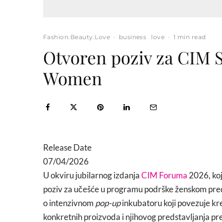
Fashion.Beauty.Love
·
business
love
·
1 min read
Otvoren poziv za CIM 
Women
Release Date
07/04/2026
U okviru jubilarnog izdanja
CIM Foruma
2026, koj
poziv za učešće u programu podrške ženskom pre
o intenzivnom
pop-up
inkubatoru koji povezuje krea
konkretnih proizvoda i njihovog predstavljanja 