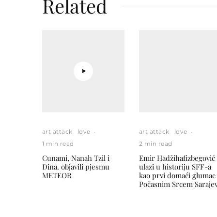
Related
art attack
love
·
art attack
love
·
1 min read
2 min read
Cunami, Nanah Tzil i
Emir Hadžihafizbegović
Dina. objavili pjesmu
ulazi u historiju SFF-a
METEOR
kao prvi domaći glumac
Počasnim Srcem Saraje