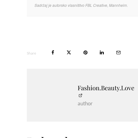
Sadržaj je autorsko vlasništvo FBL Creative, Mannheim.
Share
Fashion.Beauty.Love
author