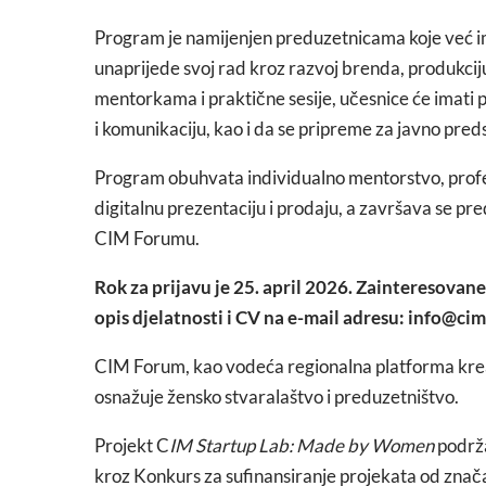
Program je namijenjen preduzetnicama koje već imaj
unaprijede svoj rad kroz razvoj brenda, produkciju
mentorkama i praktične sesije, učesnice će imati pr
i komunikaciju, kao i da se pripreme za javno preds
Program obuhvata individualno mentorstvo, profesi
digitalnu prezentaciju i prodaju, a završava se 
CIM Forumu.
Rok za prijavu je 25. april 2026. Zainteresovan
opis djelatnosti i CV na e-mail adresu: info@c
CIM Forum, kao vodeća regionalna platforma kreat
osnažuje žensko stvaralaštvo i preduzetništvo.
Projekt C
IM Startup Lab: Made by Women
podrža
kroz Konkurs za sufinansiranje projekata od značaj