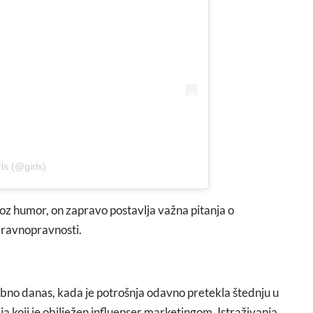
ls (@girls)
oz humor, on zapravo postavlja važna pitanja o
j ravnopravnosti.
bno danas, kada je potrošnja odavno pretekla štednju u
a koji je obilježen influenser marketingom. Istraživanja