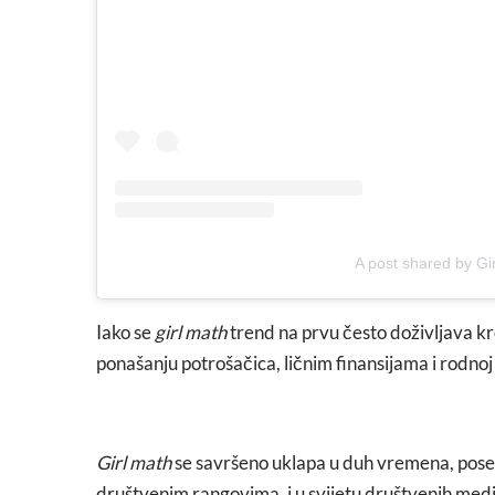
A post shared by Gir
Iako se
girl math
trend na prvu često doživljava kr
ponašanju potrošačica, ličnim finansijama i rodno
Girl math
se savršeno uklapa u duh vremena, pose
društvenim rangovima, i u svijetu društvenih medij