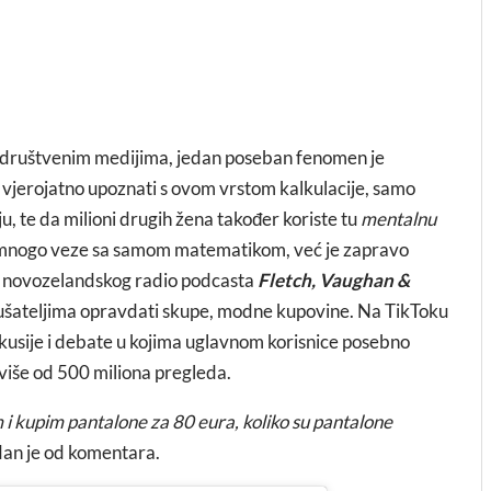
 društvenim medijima, jedan poseban fenomen je
 vjerojatno upoznati s ovom vrstom kalkulacije, samo
nju, te da milioni drugih žena također koriste tu
mentalnu
 mnogo veze sa samom matematikom, već je zapravo
iz novozelandskog radio podcasta
Fletch, Vaughan &
lušateljima opravdati skupe, modne kupovine. Na TikToku
kusije i debate u kojima uglavnom korisnice posebno
 više od 500 miliona pregleda.
 i kupim pantalone za 80 eura, koliko su pantalone
dan je od komentara.