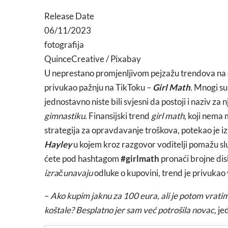
Release Date
06/11/2023
fotografija
QuinceCreative / Pixabay
U neprestano promjenljivom pejzažu trendova na
privukao pažnju na TikToku –
Girl Math
. Mnogi su
jednostavno niste bili svjesni da postoji i naziv za 
gimnastiku
. Finansijski trend
girl math
, koji nema
strategija za opravdavanje troškova, potekao je 
Hayley
u kojem kroz razgovor voditelji pomažu s
ćete pod hashtagom
#girlmath
pronaći brojne dis
izračunavaju
odluke o kupovini, trend je privukao
–
Ako kupim jaknu za 100 eura, ali je potom vratim
koštale? Besplatno jer sam već potrošila novac,
je