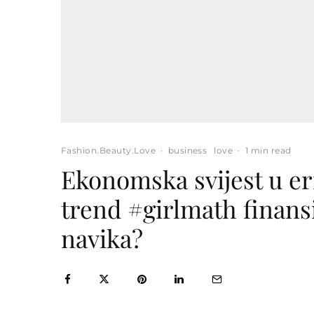
Fashion.Beauty.Love
·
business
love
·
1 min read
Ekonomska svijest u eri
trend #girlmath finansi
navika?