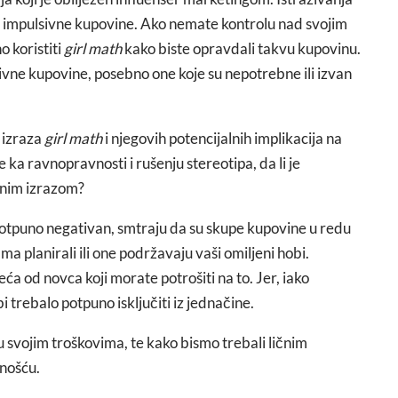
 impulsivne kupovine. Ako nemate kontrolu nad svojim
o koristiti
girl math
kako biste opravdali takvu kupovinu.
ne kupovine, posebno one koje su nepotrebne ili izvan
a izraza
girl math
i njegovih potencijalnih implikacija na
a ravnopravnosti i rušenju stereotipa, da li je
čnim izrazom?
 potpuno negativan, smtraju da su skupe kupovine u redu
ama planirali ili one podržavaju vaši omiljeni hobi.
a od novca koji morate potrošiti na to. Jer, iako
i trebalo potpuno isključiti iz jednačine.
 u svojim troškovima, te kako bismo trebali ličnim
enošću.