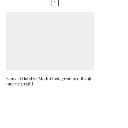
Samka i Hatidža: Modni Instagram profil koji
morate pratiti
Hronika vremena kroz objektiv
Milomira Kovačevića Strašnog:
Fotografija kao dokument života
Nauči tri #čekiraj pokreta koji