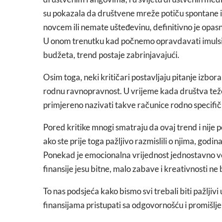
su pokazala da društvene mreže potiču spontane i
novcem ili nemate ušteđevinu, definitivno je opasn
U onom trenutku kad počnemo opravdavati imulsiv
budžeta, trend postaje zabrinjavajući.
Osim toga, neki kritičari postavljaju pitanje izbor
rodnu ravnopravnost. U vrijeme kada društva teže k
primjereno nazivati takve računice rodno specifi
Pored kritike mnogi smatraju da ovaj trend i nije
ako ste prije toga pažljivo razmislili o njima, godin
Ponekad je emocionalna vrijednost jednostavno već
finansije jesu bitne, malo zabave i kreativnosti ne b
To nas podsjeća kako bismo svi trebali biti pažljivi
finansijama pristupati sa odgovornošću i promišlj