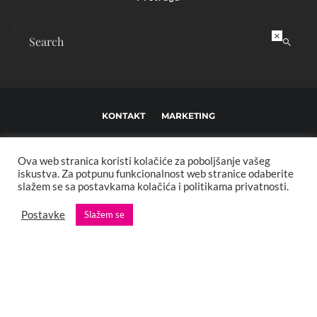
×
KONTAKT
MARKETING
USLOVI KORIŠTENJA I UREĐIVAČKE SMJERNICE
Ova web stranica koristi kolačiće za poboljšanje vašeg
IMPRESSUM
O NAMA
iskustva. Za potpunu funkcionalnost web stranice odaberite
slažem se sa postavkama kolačića i politikama privatnosti.
Copyright © 2013 - 2025 FBL creative. Sva prava zadržana. Developed by:
Postavke
Slažem se
XStreamThemes