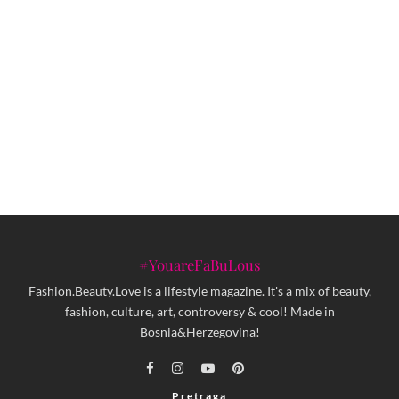
Dokumentarac SARAJEVSKI SPUST
1984: Kako je Lamine Guèye u Sarajevu
ispisao historiju zimskih sportova
Buč Kesidi rasprodali 7 uzastopnih
koncerata u Zagrebu
#YouareFaBuLous
Fashion.Beauty.Love is a lifestyle magazine. It's a mix of beauty,
fashion, culture, art, controversy & cool! Made in
Bosnia&Herzegovina!
Pretraga