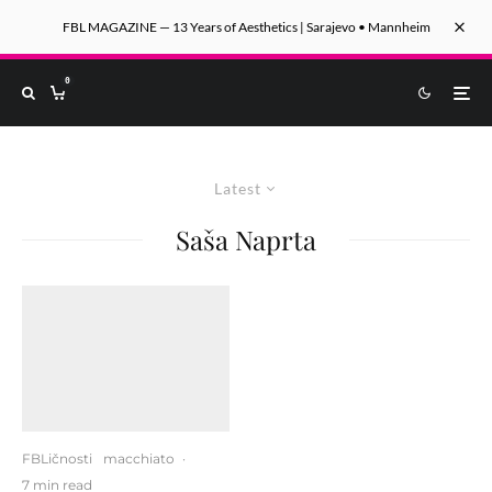
FBL MAGAZINE — 13 Years of Aesthetics | Sarajevo • Mannheim
0
Latest
Saša Naprta
FBLičnosti
macchiato
·
7 min read