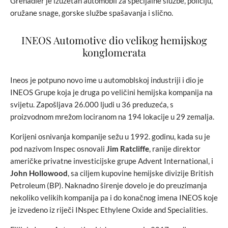
Grenadier je izuzetan automobil za specijalne službe, policiju,
oružane snage, gorske službe spašavanja i slično.
INEOS Automotive dio velikog hemijskog
konglomerata
Ineos je potpuno novo ime u automoblskoj industriji i dio je
INEOS Grupe koja je druga po veličini hemijska kompanija na
svijetu. Zapošljava 26.000 ljudi u 36 preduzeća, s
proizvodnom mrežom lociranom na 194 lokacije u 29 zemalja.
Korijeni osnivanja kompanije sežu u 1992. godinu, kada su je
pod nazivom Inspec osnovali
Jim Ratcliffe
, ranije direktor
američke privatne investicijske grupe Advent International, i
John Hollowood
, sa ciljem kupovine hemijske divizije British
Petroleum (BP). Naknadno širenje dovelo je do preuzimanja
nekoliko velikih kompanija pa i do konačnog imena INEOS koje
je izvedeno iz riječi INspec Ethylene Oxide and Specialities.