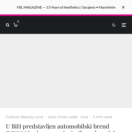
FBL MAGAZINE — 13 Years of Aesthetics | Sarajevo • Mannheim
0
Fashion.Beauty.Love
·
auto-moto svijet
love
·
5 min read
U BiH predstavljen automobilski brend