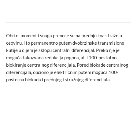
Predstavljen novi izgled Muzeja
savremene umjetnosti ARS AEVI
Obrtni moment i snaga prenose se na prednju i na stražnju
osovinu, i to permanentno putem dvobrzinske transmisione
kutije u čijem je sklopu centralni diferencijal. Preko nje je
moguća takozvana redukcija pogona, ali i 100-postotno
blokiranje centralnog diferencijala. Pored blokade centralnog
diferencijala, opciono je električnim putem moguća 100-
postotna blokada i prednjeg i stražnjeg diferencijala.