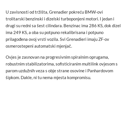
U zavisnosti od tržišta, Grenadier pokreću BMW-ovi
trolitarski benzinski i dizelski turboponjeni motori. I jedan i
drugi su redni sa šest cilindara. Benzinac ima 286 KS, dok dizel
ima 249 KS, a oba su potpuno rekalibrisana i potpuno
prilagođena ovoj vrsti vozila. Svi Grenadieri imaju ZF-ov
osmerostepeni automatski mjenjač.
Ovjes je zasnovan na progresivnim spiralnim oprugama,
robustnim stabilizatorima, sofisticiranim multilink ovjesom s
parom uzdužnih veza s obje strane osovine i Panhardovom
šipkom. Dakle, ni tu nema mjesta kompromisu.