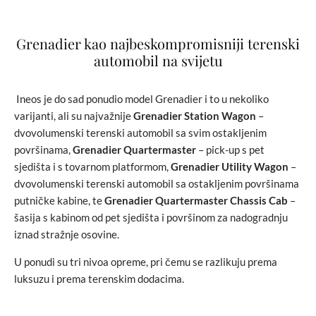
Grenadier kao najbeskompromisniji terenski
automobil na svijetu
Ineos je do sad ponudio model Grenadier i to u nekoliko
varijanti, ali su najvažnije
Grenadier Station Wagon
–
dvovolumenski terenski automobil sa svim ostakljenim
površinama,
Grenadier Quartermaster
– pick-up s pet
sjedišta i s tovarnom platformom,
Grenadier Utility Wagon
–
dvovolumenski terenski automobil sa ostakljenim površinama
putničke kabine, te
Grenadier Quartermaster Chassis Cab
–
šasija s kabinom od pet sjedišta i površinom za nadogradnju
iznad stražnje osovine.
U ponudi su tri nivoa opreme, pri čemu se razlikuju prema
luksuzu i prema terenskim dodacima.