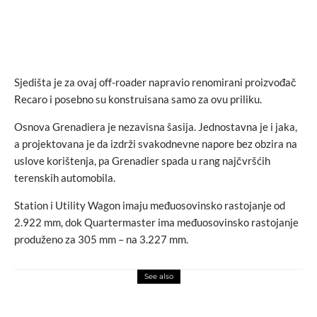
Sjedišta je za ovaj off-roader napravio renomirani proizvođač
Recaro i posebno su konstruisana samo za ovu priliku.
Osnova Grenadiera je nezavisna šasija. Jednostavna je i jaka,
a projektovana je da izdrži svakodnevne napore bez obzira na
uslove korištenja, pa Grenadier spada u rang najčvršćih
terenskih automobila.
Station i Utility Wagon imaju međuosovinsko rastojanje od
2.922 mm, dok Quartermaster ima međuosovinsko rastojanje
produženo za 305 mm – na 3.227 mm.
See also
design
love