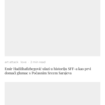
art attack
love
·
2 min read
Emir Hadžihafizbegović ulazi u historiju SFF-a kao prvi
domaći glumac s Počasnim Srcem Sarajeva