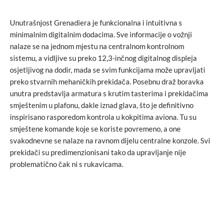
Unutrašnjost Grenadiera je funkcionalna i intuitivna s
minimalnim digitalnim dodacima. Sve informacije o vožnji
nalaze se na jednom mjestu na centralnom kontrolnom
sistemu, a vidljive su preko 12,3-inčnog digitalnog displeja
osjetljivog na dodir, mada se svim funkcijama može upravljati
preko stvarnih mehaničkih prekidača. Posebnu draž boravka
unutra predstavlja armatura s krutim tasterima i prekidačima
smještenim u plafonu, dakle iznad glava, što je definitivno
inspirisano rasporedom kontrola u kokpitima aviona. Tu su
smještene komande koje se koriste povremeno, a one
svakodnevne se nalaze na ravnom dijelu centralne konzole. Svi
prekidači su predimenzionisani tako da upravljanje nije
problematično čak ni s rukavicama.