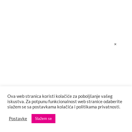
Prve fotografije nove kolekcije modnog
dizajnera MARKA FEHERA
Elameri Škrgić predstavlja ELIAN,
revolucionarni alat za detekciju komunikacijskih
zamki
×
FUZZLIJA, punk trojac iz Sarajeva, predstavlja
prvi singl GRETA
Frankenstein: Emocionalna i vizualno
zapanjujuća reinterpretacija klasika
Ova web stranica koristi kolačiće za poboljšanje vašeg
iskustva. Za potpunu funkcionalnost web stranice odaberite
slažem se sa postavkama kolačića i politikama privatnosti.
Na sceni SARTR-a ponovo predstava UP AND
Postavke
Slažem se
DOWN