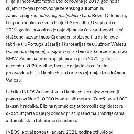
Filijala Ineos Automotive Ltd. osnovana je 2017. godine sa
ciljem razvoja i proizvodnje terenskog automobila,
zamišljenog kao
duhovnog nasljednika
Land Rover Defendera,
i to pod kodnim nazivom Projekt Grenadier. U septembru
2019. godine prvobitno je najavljeno da će se automobil, već
službeno nazvan Ineos Grenadier, proizvoditi u dvije nove
fabrike u u Portugalu (šasija i karoserija), te u Južnom Walesu
(konačno sklapanje), s pogonskim sistemima koje će isporučiti
BMW. Zvanična promocija planirana je za 2022. godinu. U
decembru 2020. godine, Ineos je najavio da će finalna
proizvodnja biti u Hambachu, u Francuskoj, umjesto u Južnom
Walesu.
Fabrika INEOS Automotive u Hambachu je najsavremeniji
pogon površine 210.000 kvadratnih metara. Zapošljava 1.000
iskusnih radnika. Blizina njemačkog automobilskog klastera
oko Stuttgarta daje joj odličan pristup lancima snabdijevanja,
automobilskim talentima i tržištima.
INEOS je ovaj pogon u januaru 2021. godine otkupio od