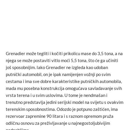
Grenadier može tegliti i kočiti prikolicu mase do 3,5 tona, a na
njega se može postaviti vitlo moći 5,5 tona, što će ga učiniti
još sposobnijim. Iako Grenadier ne izgleda kao udoban
putnički automobil, on je ipak namijenjen vožnji po svim
cestama i ima sve dobre karakteristike putničkih automobila,
mada mu posebna konstrukcija omogućava savladavanje svih
vrsta terena i u svim uslovima. U tome je nendmašan i
trenutno predstavlja jedini serijski model na svijetu s ovakvim
terenskim sposobnostima. Odozdo je potpuno zaštićen, ima
rezervoar zapremine 90 litara i s raznom opremom pruža
odličnu osnovu za preživljavanje u najnegostoljubivijim