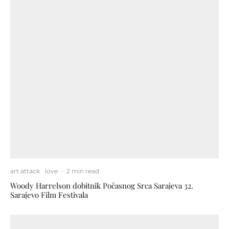
art attack
love
·
2 min read
Woody Harrelson dobitnik Počasnog Srca Sarajeva 32.
Sarajevo Film Festivala