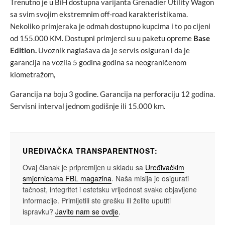
Trenutno je u BiH dostupna varijanta Grenadier Utility Wagon
sa svim svojim ekstremnim off-road karakteristikama.
Nekoliko primjeraka je odmah dostupno kupcima i to po cijeni
od 155.000 KM. Dostupni primjerci su u paketu opreme
Base
Edition.
Uvoznik naglašava da je servis osiguran i da je
garancija na vozila 5 godina godina sa neograničenom
kiometražom,
Garancija na boju 3 godine. Garancija na perforaciju 12 godina.
Servisni interval jednom godišnje ili 15.000 km.
UREĐIVAČKA TRANSPARENTNOST:
Ovaj članak je pripremljen u skladu sa
Uređivačkim
smjernicama FBL magazina
. Naša misija je osigurati
tačnost, integritet i estetsku vrijednost svake objavljene
informacije. Primijetili ste grešku ili želite uputiti
ispravku?
Javite nam se ovdje
.