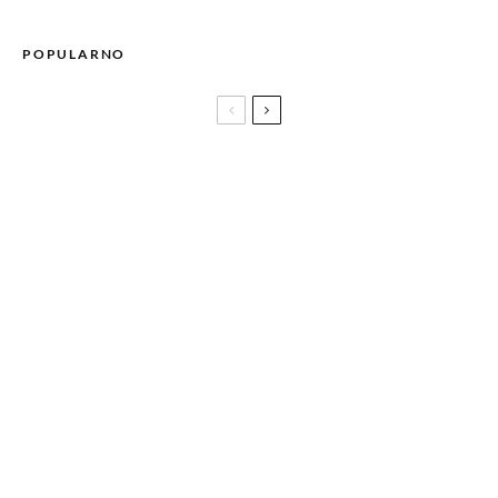
POPULARNO
BALADA Aide Begić, bh. kandidat za Oscara, od sutra u
kinima!