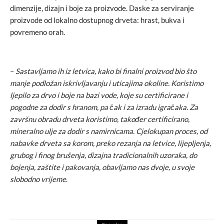
dimenzije, dizajn i boje za proizvode. Daske za serviranje
proizvode od lokalno dostupnog drveta: hrast, bukva i
povremeno orah.
–
Sastavljamo ih iz letvica, kako bi finalni proizvod bio što
manje podložan iskrivljavanju i uticajima okoline. Koristimo
ljepilo za drvo i boje na bazi vode, koje su certificirane i
pogodne za dodir s hranom, pa čak i za izradu igračaka. Za
završnu obradu drveta koristimo, također certificirano,
mineralno ulje za dodir s namirnicama. Cjelokupan proces, od
nabavke drveta sa korom, preko rezanja na letvice, lijepljenja,
grubog i finog brušenja, dizajna tradicionalnih uzoraka, do
bojenja, zaštite i pakovanja, obavljamo nas dvoje, u svoje
slobodno vrijeme
.