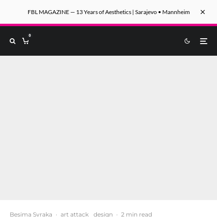
FBL MAGAZINE — 13 Years of Aesthetics | Sarajevo • Mannheim
0
Besima Svraka
·
art attack
design
·
2 min read