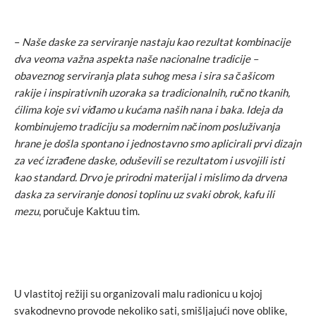
–
Naše daske za serviranje nastaju kao rezultat kombinacije
dva veoma važna aspekta naše nacionalne tradicije –
obaveznog serviranja plata suhog mesa i sira sa čašicom
rakije i inspirativnih uzoraka sa tradicionalnih, ručno tkanih,
ćilima koje svi viđamo u kućama naših nana i baka.
Ideja da
kombinujemo tradiciju sa modernim načinom posluživanja
hrane je došla spontano i jednostavno smo aplicirali prvi dizajn
za već izrađene daske, oduševili se rezultatom i usvojili isti
kao standard. Drvo je prirodni materijal i mislimo da drvena
daska za serviranje donosi toplinu uz svaki obrok, kafu ili
mezu
, poručuje Kaktuu tim.
U vlastitoj režiji su organizovali malu radionicu u kojoj
svakodnevno provode nekoliko sati, smišljajući nove oblike,