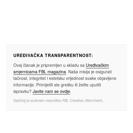
UREĐIVAČKA TRANSPARENTNOST:
Ovaj članak je pripremljen u skladu sa
Uređivačkim
smjernicama FBL magazina
. Naša misija je osigurati
tačnost, integritet i estetsku vrijednost svake objavljene
informacije. Primijetili ste grešku ili želite uputiti
ispravku?
Javite nam se ovdje
.
Sadržaj je autorsko vlasništvo FBL Creative, Mannheim.