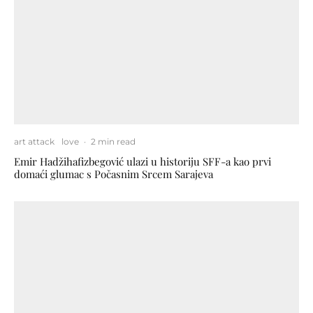
art attack
love
·
2 min read
Emir Hadžihafizbegović ulazi u historiju SFF-a kao prvi
domaći glumac s Počasnim Srcem Sarajeva