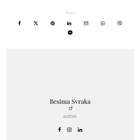
Share
Besima Svraka
author