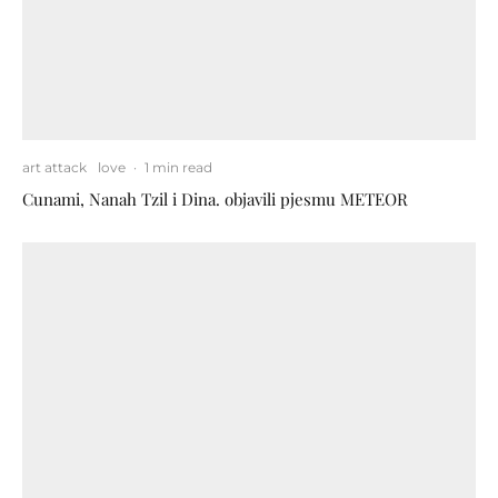
art attack
love
·
1 min read
Cunami, Nanah Tzil i Dina. objavili pjesmu METEOR