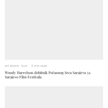
art attack
love
·
2 min read
Woody Harrelson dobitnik Počasnog Srca Sarajeva 32.
Sarajevo Film Festivala