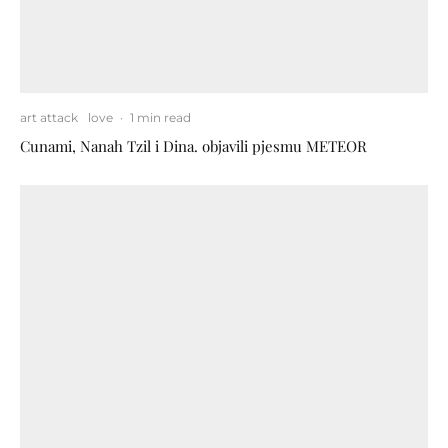
art attack
love
·
1 min read
Cunami, Nanah Tzil i Dina. objavili pjesmu METEOR