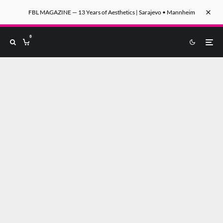
FBL MAGAZINE — 13 Years of Aesthetics | Sarajevo • Mannheim
0