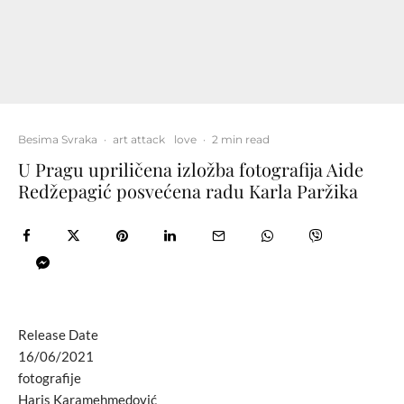
Besima Svraka
·
art attack
love
·
2 min read
U Pragu upriličena izložba fotografija Aide
Redžepagić posvećena radu Karla Paržika
Release Date
16/06/2021
fotografije
Haris Karamehmedović