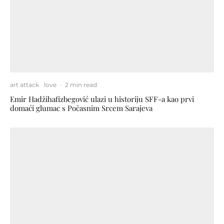
art attack
love
·
2 min read
Emir Hadžihafizbegović ulazi u historiju SFF-a kao prvi
domaći glumac s Počasnim Srcem Sarajeva