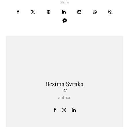
Share
Besima Svraka
author