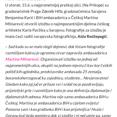
U utorak, 15.6. u najprometnijoj praškoj ulici, (Na Prikope) su
gradonačelnik Praga Zdeněk Hřib, gradonačelnica Sarajeva
Benjamina Karić i BiH ambasadorica u Češkoj Martina
Mlinarević otvorili izložbu o najimpozantnijim djelima češkog
arhitekte Karla Paržika u Sarajevu. Fotografije za izložbu je
imala čast raditi sarajevska fotografkinja,
Aida Redžepagić.
–
Sad kada su se malo slegli dojmovi, dok listam fotografije
razmišljam kakvu je ogromnu stvar napravila ambasadorica
Martina Mlinarević
. Organizovati izložbu na jednoj od
najprometnijih ulica, okupiti na jednom mjestu čitav kor čeških
političkih uglednika, predstavnike ambasada 25 zemalja,
bosanskohercegovačku zajednicu, studente… Nevjerovatno!
Gledam kako joj jučer prilaze svi i srdačno je pozdravljaju,
prijateljski grle i razmišljam kako je ona definicija diplomatije i
diplomatskih odnosa. Martina nije samo ambasadorica BiH u
Češkoj, Martina je ambasadorica BiH u cijelom svijetu!
Ponosna sam i kao građanka BiH i kao prijateljica! Hvala i
Goranu koji brda pomijera dok vi sjedite i ni nečujete ga, samo