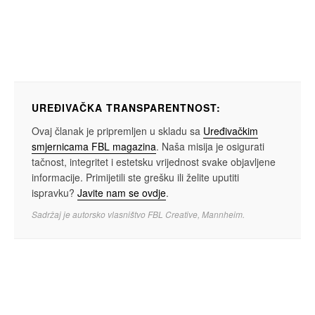
UREĐIVAČKA TRANSPARENTNOST:
Ovaj članak je pripremljen u skladu sa
Uređivačkim
smjernicama FBL magazina
. Naša misija je osigurati
tačnost, integritet i estetsku vrijednost svake objavljene
informacije. Primijetili ste grešku ili želite uputiti
ispravku?
Javite nam se ovdje
.
Sadržaj je autorsko vlasništvo FBL Creative, Mannheim.