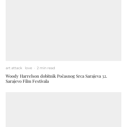
art attack
love
·
2 min read
Woody Harrelson dobitnik Počasnog Srca Sarajeva 32.
Sarajevo Film Festivala