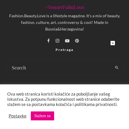
#YouareFaBuLous
Fashion.Beauty.Love is a lifestyle magazine. It's a mix of beauty,
fashion, culture, art, controversy & cool! Made in
Bosnia&Herzegovina!
×
Pretraga
Ova web stranica koristi kolačiće za poboljšanje vašeg
O NAMA
IMPRESSUM
iskustva. Za potpunu funkcionalnost web stranice odaberite
slažem se sa postavkama kolačića i politikama privatnosti.
USLOVI KORIŠTENJA I UREĐIVAČKE SMJERNICE
Postavke
Slažem se
POLITIKA PRIVATNOSTI
MARKETING
KONTAKT