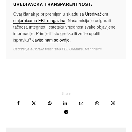
UREĐIVAČKA TRANSPARENTNOST:
Ovaj članak je pripremljen u skladu sa
Uređivačkim
smjernicama FBL magazina
. Naša misija je osigurati
tačnost, integritet i estetsku vrijednost svake objavljene
informacije. Primijetili ste grešku ili želite uputiti
ispravku?
Javite nam se ovdje
.
Sadržaj je autorsko vlasništvo FBL Creative, Mannheim.
Share