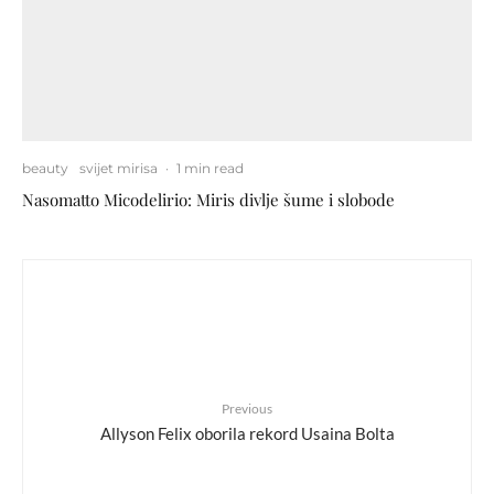
beauty
svijet mirisa
·
1 min read
Nasomatto Micodelirio: Miris divlje šume i slobode
Previous
Allyson Felix oborila rekord Usaina Bolta