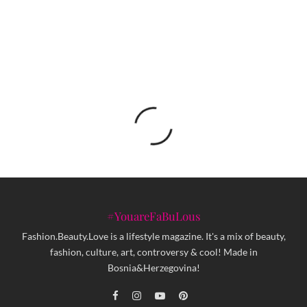
Bunny on Steroids: Izložba Tarika Berbera u
Galeriji Manifesto
#YouareFaBuLous
Fashion.Beauty.Love is a lifestyle magazine. It's a mix of beauty,
fashion, culture, art, controversy & cool! Made in
Bosnia&Herzegovina!