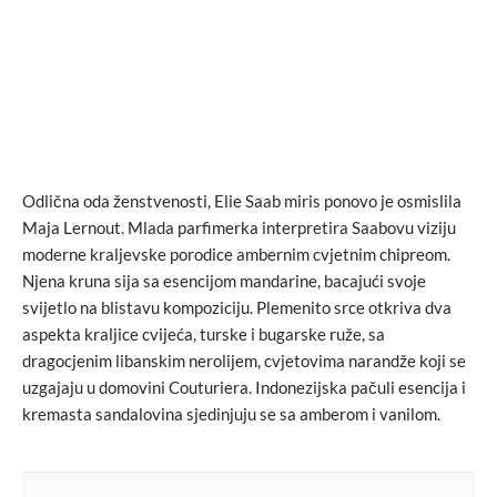
Odlična oda ženstvenosti, Elie Saab miris ponovo je osmislila
Maja Lernout. Mlada parfimerka interpretira Saabovu viziju
moderne kraljevske porodice ambernim cvjetnim chipreom.
Njena kruna sija sa esencijom mandarine, bacajući svoje
svijetlo na blistavu kompoziciju. Plemenito srce otkriva dva
aspekta kraljice cvijeća, turske i bugarske ruže, sa
dragocjenim libanskim nerolijem, cvjetovima narandže koji se
uzgajaju u domovini Couturiera. Indonezijska pačuli esencija i
kremasta sandalovina sjedinjuju se sa amberom i vanilom.