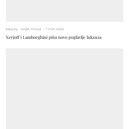
beauty
svijet mirisa
·
1 min read
Xerjoff i Lamborghini pišu novo poglavlje luksuza