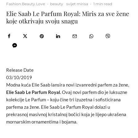
Fashion.Beauty.Love
·
beauty
svijet mirisa
·
1 min read
Elie Saab Le Parfum Royal: Miris za sve žene
koje otkrivaju svoju snagu
Release Date
03/10/2019
Modna kuća Elie Saab lansira novi izvanredni parfem za žene,
Elie Saab Le Parfum Royal.
Ovaj novi parfem dio je luksuzne
kolekcije Le Parfum – koju čine tri izuzetna i sofisticirana
parfema za žene. Elie Saab Le Parfum Royal dolazi u
prekrasnoj masivnoj kristalnoj bočici koja je lijepo ukrašena
mornarskim ornamentima i bojama.