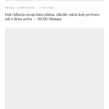
beauty
svijet mirisa
·
1 min read
Dok Odiseja osvaja kino platna, otkrijte miris koji pretvara
mit u ličnu priču — MEMO Ithaque