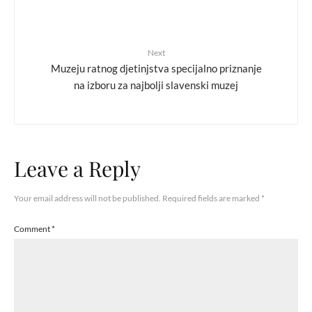
Next
Muzeju ratnog djetinjstva specijalno priznanje
na izboru za najbolji slavenski muzej
Leave a Reply
Your email address will not be published.
Required fields are marked
*
Comment
*