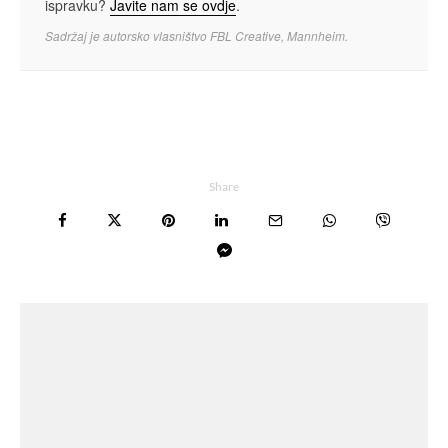
ispravku?
Javite nam se ovdje
.
Sadržaj je autorsko vlasništvo FBL Creative, Mannheim.
Share