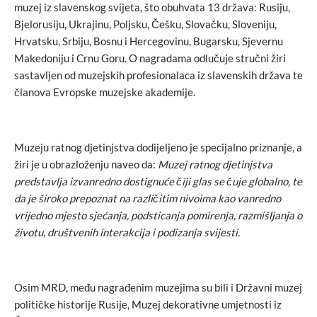
muzej iz slavenskog svijeta, što obuhvata 13 država: Rusiju,
Bjelorusiju, Ukrajinu, Poljsku, Češku, Slovačku, Sloveniju,
Hrvatsku, Srbiju, Bosnu i Hercegovinu, Bugarsku, Sjevernu
Makedoniju i Crnu Goru. O nagradama odlučuje stručni žiri
sastavljen od muzejskih profesionalaca iz slavenskih država te
članova Evropske muzejske akademije.
Muzeju ratnog djetinjstva dodijeljeno je specijalno priznanje, a
žiri je u obrazloženju naveo da:
Muzej ratnog djetinjstva
predstavlja izvanredno dostignuće čiji glas se čuje globalno, te
da je široko prepoznat na različitim nivoima kao vanredno
vrijedno mjesto sjećanja, podsticanja pomirenja, razmišljanja o
životu, društvenih interakcija i podizanja svijesti.
Osim MRD, među nagrađenim muzejima su bili i Državni muzej
političke historije Rusije, Muzej dekorativne umjetnosti iz