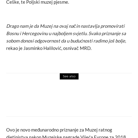
Češke, te Poljski muzej pjesme.
Drago nam je da Muzej na ovaj način nastavlja promovirati
Bosnu i Hercegovinu u najboljem svjetlu. Svako priznanje sa
sobom donosi odgovornost da u budućnosti radimo još bolje,
rekao je Jasminko Halilović, osnivač MRD.
See also
macchiato
novosti
Tri vrste “osnažujućih” reklama za žene ili
FEMINISM SELLS
Ovo je novo međunarodno priznanje za Muzej ratnog
djetinjstva nakon Muzejske nagrade Vijeća Evrope za 2018.