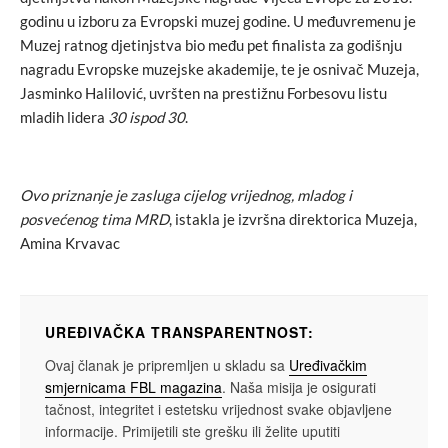
godinu u izboru za Evropski muzej godine. U međuvremenu je
Muzej ratnog djetinjstva bio među pet finalista za godišnju
nagradu Evropske muzejske akademije, te je osnivač Muzeja,
Jasminko Halilović, uvršten na prestižnu Forbesovu listu
mladih lidera
30 ispod 30
.
Ovo priznanje je zasluga cijelog vrijednog, mladog i
posvećenog tima MRD
, istakla je izvršna direktorica Muzeja,
Amina Krvavac
UREĐIVAČKA TRANSPARENTNOST:
Ovaj članak je pripremljen u skladu sa
Uređivačkim
smjernicama FBL magazina
. Naša misija je osigurati
tačnost, integritet i estetsku vrijednost svake objavljene
informacije. Primijetili ste grešku ili želite uputiti