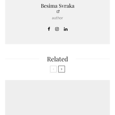
Besima Svraka
author
Related