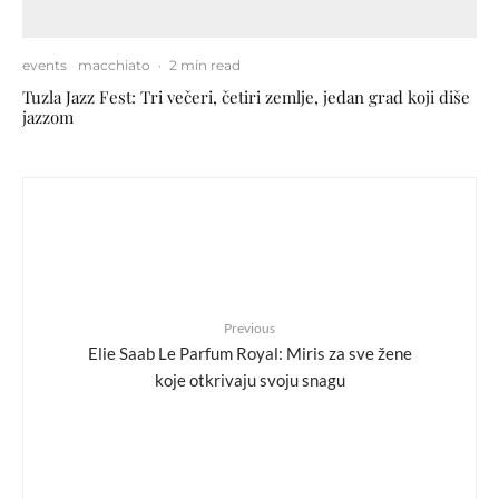
events
macchiato
·
2 min read
Tuzla Jazz Fest: Tri večeri, četiri zemlje, jedan grad koji diše
jazzom
Previous
Elie Saab Le Parfum Royal: Miris za sve žene
koje otkrivaju svoju snagu