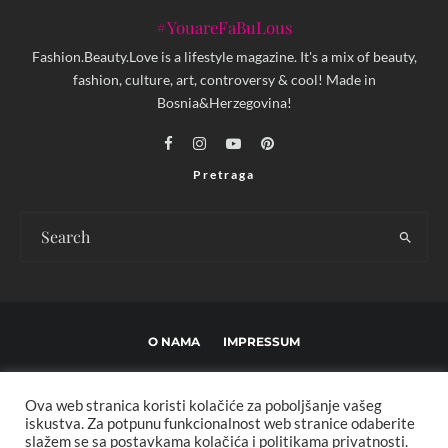
#YouareFaBuLous
Fashion.Beauty.Love is a lifestyle magazine. It's a mix of beauty,
fashion, culture, art, controversy & cool! Made in
Bosnia&Herzegovina!
Pretraga
O NAMA
IMPRESSUM
USLOVI KORIŠTENJA I UREĐIVAČKE SMJERNICE
Ova web stranica koristi kolačiće za poboljšanje vašeg
POLITIKA PRIVATNOSTI
MARKETING
KONTAKT
iskustva. Za potpunu funkcionalnost web stranice odaberite
slažem se sa postavkama kolačića i politikama privatnosti.