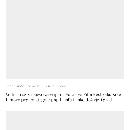
macchiato
novosti
·
24 min read
Vodič kroz Sarajevo za vrijeme Sarajevo Film Festivala: Koje
filmove pogledati, gdje popiti kafu i kako doživjeti grad