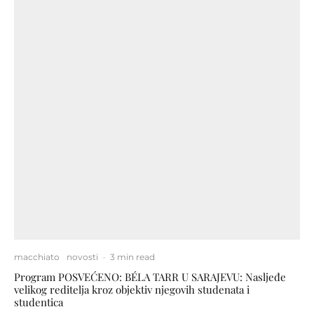
macchiato
novosti
·
3 min read
Program POSVEĆENO: BÉLA TARR U SARAJEVU: Nasljeđe
velikog reditelja kroz objektiv njegovih studenata i
studentica