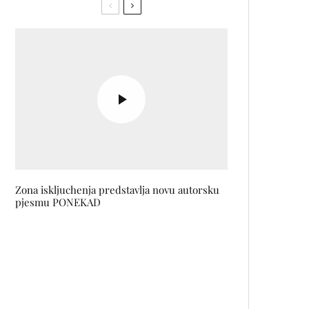
Zona iskljuchenja predstavlja novu autorsku
pjesmu PONEKAD
Maybelline predstavio novu
maskaru: Ružičasta noć u
Beogradu
Prijavite se za učešće u