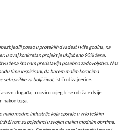
ezbjedili posao u proteklih dvadest i više godina, na
er, u ovaj konkretan projekt je uključeno 90% žena,
sništvu žena što nam predstavlja posebno zadovoljstvo. Nas
 budu time inspirisani, da barem malim koracima
ebi prilike za bolji život,
ističu dizajnerice.
asovni događaj u okviru kojeg bi se održale dvije
m nakon toga.
rlo malo modne industrije koja opstaje u vrlo teškim
ži živom su pojedinci u svojim malim modnim obrtima,
strategije razvoja. Smatramo da se taj potencijal mora i