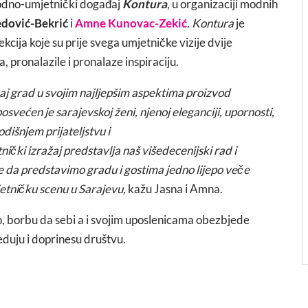
 modno-umjetnički događaj
Kontura
, u organizaciji modnih
dović-Bekrić
i
Amne Kunovac-Zekić
.
Kontura
je
kcija koje su prije svega umjetničke vizije dvije
, pronalazile i pronalaze inspiraciju.
vaj grad u svojim najljepšim aspektima proizvod
svećen je sarajevskoj ženi, njenoj eleganciji, upornosti,
dišnjem prijateljstvu i
ički izražaj predstavlja naš višedecenijski rad i
e da predstavimo gradu i gostima jedno lijepo veče
jetničku scenu u Sarajevu,
kažu Jasna i Amna.
o, borbu da sebi a i svojim uposlenicama obezbjede
duju i doprinesu društvu.