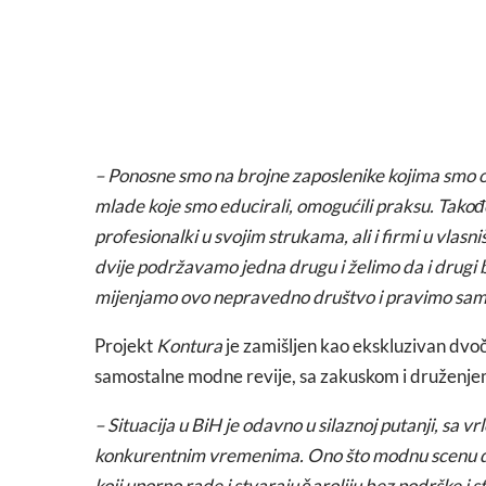
– Ponosne smo na brojne zaposlenike kojima smo ob
mlade koje smo educirali, omogućili praksu. Takođ
profesionalki u svojim strukama, ali i firmi u vla
dvije podržavamo jedna drugu i želimo da i drugi
mijenjamo ovo nepravedno društvo i pravimo same s
Projekt
Kontura
je zamišljen kao ekskluzivan dvoč
samostalne modne revije, sa zakuskom i druženje
– Situacija u BiH je odavno u silaznoj putanji, sa v
konkurentnim vremenima. Ono što modnu scenu dr
koji uporno rade i stvaraju čaroliju bez podrške i 