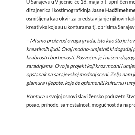
U Sarajevu u Vijećnici će 18. maja biti upriličen
dizajnerica i kostimografkinja
Jasne Hadžimehme
osmišljena kao okvir za predstavljanje njihovih kole
kreativke koje su u konturama tj. obrisima Sarajeva
–
Mi smo proizvod ovoga grada, isto kao što je i o
kreativnih ljudi. Ovaj modno-umjetnički događaj po
hrabrosti i borbenosti. Posvećen je i našem dugogo
saradnjama. Ovo je projekt koji kroz modni i umjetn
opstanak na sarajevskoj modnoj sceni. Želja nam j
glamura i ljepote, koje će oplemeniti kulturnu i um
Kontura
u svojoj osnovi slavi žensko poduzetništv
posao, prihode, samostalnost, mogućnost da napre