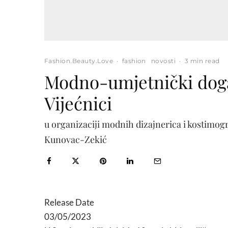
Fashion.Beauty.Love
·
fashion
novosti
·
3 min read
Modno-umjetnički dog
Vijećnici
u organizaciji modnih dizajnerica i kostim
Kunovac-Zekić
Release Date
03/05/2023