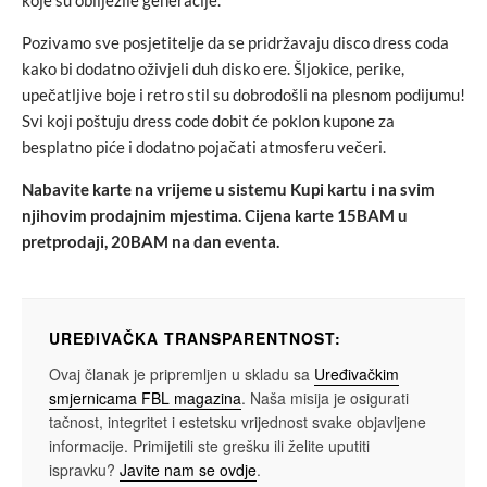
koje su obilježile generacije.
Pozivamo sve posjetitelje da se pridržavaju disco dress coda
kako bi dodatno oživjeli duh disko ere. Šljokice, perike,
upečatljive boje i retro stil su dobrodošli na plesnom podijumu!
Svi koji poštuju dress code dobit će poklon kupone za
besplatno piće i dodatno pojačati atmosferu večeri.
Nabavite karte na vrijeme u sistemu Kupi kartu i na svim
njihovim prodajnim mjestima. Cijena karte 15BAM u
pretprodaji, 20BAM na dan eventa.
UREĐIVAČKA TRANSPARENTNOST:
Ovaj članak je pripremljen u skladu sa
Uređivačkim
smjernicama FBL magazina
. Naša misija je osigurati
tačnost, integritet i estetsku vrijednost svake objavljene
informacije. Primijetili ste grešku ili želite uputiti
ispravku?
Javite nam se ovdje
.