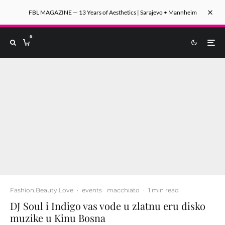
FBL MAGAZINE — 13 Years of Aesthetics | Sarajevo • Mannheim
0
Fashion.Beauty.Love
·
events
macchiato
·
1 min read
DJ Soul i Indigo vas vode u zlatnu eru disko
muzike u Kinu Bosna