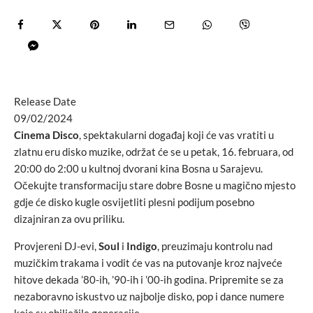
Release Date
09/02/2024
Cinema Disco
, spektakularni događaj koji će vas vratiti u
zlatnu eru disko muzike, održat će se u petak, 16. februara, od
20:00 do 2:00 u kultnoj dvorani kina Bosna u Sarajevu.
Očekujte transformaciju stare dobre Bosne u magično mjesto
gdje će disko kugle osvijetliti plesni podijum posebno
dizajniran za ovu priliku.
Provjereni DJ-evi,
Soul
i
Indigo
, preuzimaju kontrolu nad
muzičkim trakama i vodit će vas na putovanje kroz najveće
hitove dekada ’80-ih, ’90-ih i ’00-ih godina. Pripremite se za
nezaboravno iskustvo uz najbolje disko, pop i dance numere