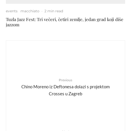
events
macchiato
·
2 min read
Tuzla Jazz Fest: Tri večeri, četiri zemlje, jedan grad koji diše
jazzom
Previous
Chino Moreno iz Deftonesa dolazi s projektom
Crosses u Zagreb