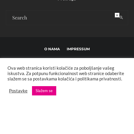
×
O NAMA
IMPRESSUM
USLOVI KORIŠTENJA I UREĐIVAČKE SMJERNICE
Ova web stranica koristi kolačiće za poboljšanje vašeg
POLITIKA PRIVATNOSTI
MARKETING
KONTAKT
iskustva. Za potpunu funkcionalnost web stranice odaberite
slažem se sa postavkama kolačića i politikama privatnosti.
Copyright © 2013 - 2025 FBL creative. Sva prava zadržana. Developed by:
Postavke
Slažem se
XStreamThemes