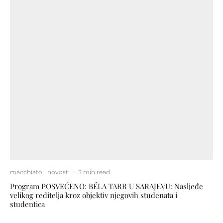
macchiato
novosti
·
3 min read
Program POSVEĆENO: BÉLA TARR U SARAJEVU: Nasljeđe
velikog reditelja kroz objektiv njegovih studenata i
studentica