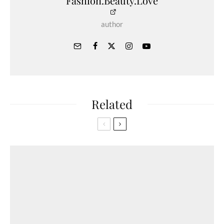
Fashion.Beauty.Love
author
Related