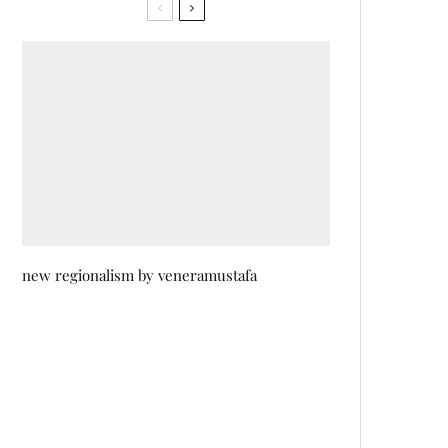
new regionalism by veneramustafa
Fashion žiri: Dizajnerica Samra
Menzilović o modnim
kombinacijama sedmog dana
SFF-a
Dino The Guide: Crvanj planina