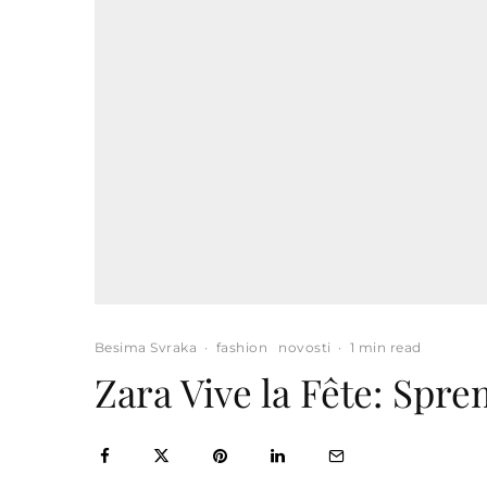
Besima Svraka
·
fashion
novosti
·
1 min read
Zara Vive la Fête: Spre