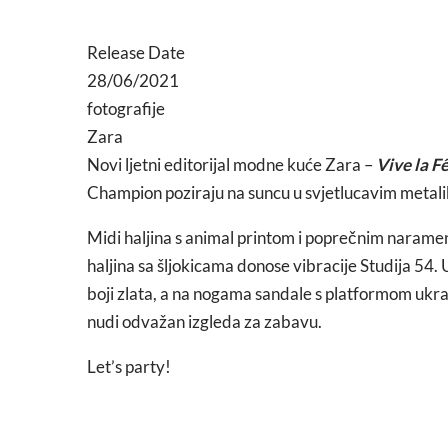
Release Date
28/06/2021
fotografije
Zara
Novi ljetni editorijal modne kuće Zara –
Vive la F
Champion poziraju na suncu u svjetlucavim metalik
Midi haljina s animal printom i poprečnim naramen
haljina sa šljokicama donose vibracije Studija 5
boji zlata, a na nogama sandale s platformom ukra
nudi odvažan izgleda za zabavu.
Let’s party!