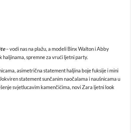
ête
– vodi nas na plažu, a modeli Binx Walton i Abby
 haljinama, spremne za vrući ljetni party.
icama, asimetrična statement haljina boje fuksije i mini
4. Uokviren statement sunčanim naočalama i naušnicama u
šenje svjetlucavim kamenčićima, novi Zara ljetni look