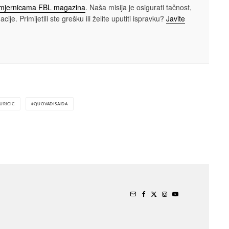
smjernicama FBL magazina
. Naša misija je osigurati tačnost,
cije. Primijetili ste grešku ili želite uputiti ispravku?
Javite
URICIC
QUOVADISAIDA