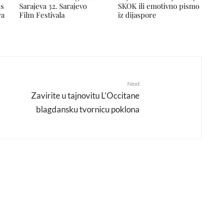
 s
Sarajeva 32. Sarajevo
SKOK ili emotivno pismo
va
Film Festivala
iz dijaspore
Next
Zavirite u tajnovitu L’Occitane
blagdansku tvornicu poklona