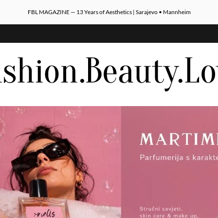
FBL MAGAZINE — 13 Years of Aesthetics | Sarajevo • Mannheim