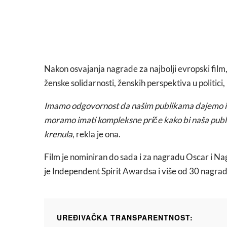
Nakon osvajanja nagrade za najbolji evropski film,
ženske solidarnosti, ženskih perspektiva u politici, 
Imamo odgovornost da našim publikama dajemo istin
moramo imati kompleksne priče kako bi naša publ
krenula
, rekla je ona.
Film je nominiran do sada i za nagradu Oscar i 
je Independent Spirit Awardsa i više od 30 nagrada 
UREĐIVAČKA TRANSPARENTNOST: