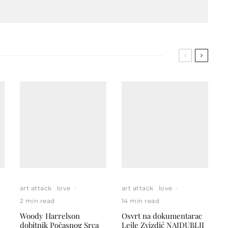
art attack
love
·
art attack
love
·
2 min read
14 min read
Woody Harrelson
Osvrt na dokumentarac
dobitnik Počasnog Srca
Lejle Zvizdić NAJDUBLJI