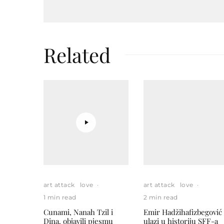
Related
art attack
love
·
art attack
love
·
1 min read
2 min read
Cunami, Nanah Tzil i
Emir Hadžihafizbegović
Dina. objavili pjesmu
ulazi u historiju SFF-a