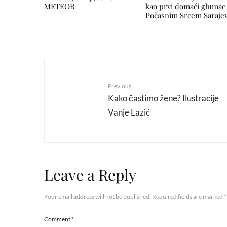
METEOR
kao prvi domaći glumac
Počasnim Srcem Saraje
Previous
Kako častimo žene? Ilustracije
Vanje Lazić
Leave a Reply
Your email address will not be published.
Required fields are marked
*
Comment
*