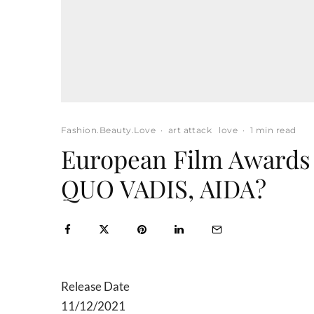
Fashion.Beauty.Love
·
art attack
love
·
1 min read
European Film Awards 
QUO VADIS, AIDA?
Release Date
11/12/2021