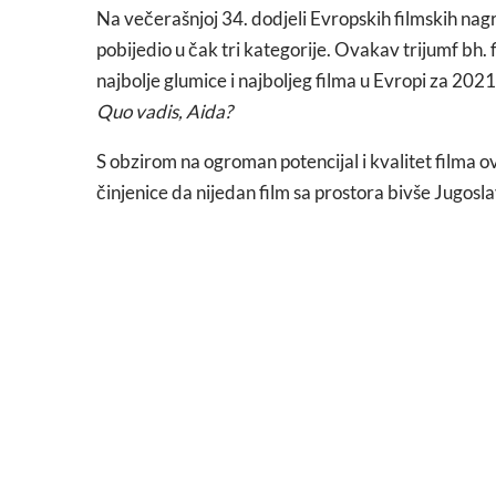
Na večerašnjoj 34. dodjeli Evropskih filmskih na
pobijedio u čak tri kategorije. Ovakav trijumf bh. f
najbolje glumice i najboljeg filma u Evropi za 2021.
Quo vadis, Aida?
S obzirom na ogroman potencijal i kvalitet filma 
činjenice da nijedan film sa prostora bivše Jugosla