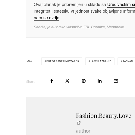
Ovaj članak je pripremljen u skladu sa
Uređivačkim 
integritet i estetsku vrijednost svake objavljene informa
nam se ovdje
.
Sadržaj je autorsko vlasništvo FBL Creative, Mannheim.
TAGS
EUROPEANFILMAWARDS
JASMILAZBANIC
JASNADJ
Share
Fashion.Beauty.Love
author