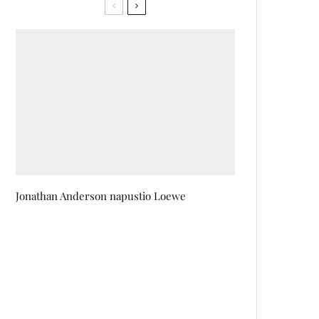
Jonathan Anderson napustio Loewe
Forever Summer Fest u Sarajevo
donosi dvodnevnu punk i
hardcore eksploziju
Theo James: Svi umiru, takav je