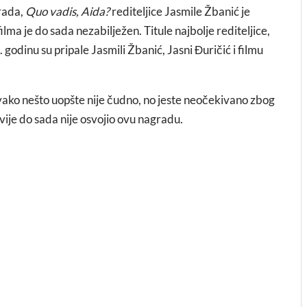
grada,
Quo vadis, Aida?
rediteljice Jasmile Žbanić je
ilma je do sada nezabilježen. Titule najbolje rediteljice,
 godinu su pripale Jasmili Žbanić, Jasni Đuričić i filmu
ovako nešto uopšte nije čudno, no jeste neočekivano zbog
vije do sada nije osvojio ovu nagradu.