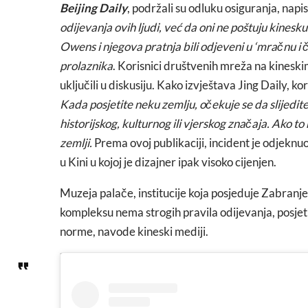
Beijing Daily
, podržali su odluku osiguranja, napi
odijevanja ovih ljudi, već da oni ne poštuju kinesku 
Owens i njegova pratnja bili odjeveni u ‘mračnu i 
prolaznika
. Korisnici društvenih mreža na kines
uključili u diskusiju. Kako izvještava Jing Daily, 
Kada posjetite neku zemlju, očekuje se da slijedi
historijskog, kulturnog ili vjerskog značaja. Ako t
zemlji.
Prema ovoj publikaciji, incident je odjekn
u Kini u kojoj je dizajner ipak visoko cijenjen.
Muzeja palače, institucije koja posjeduje Zabranje
kompleksu nema strogih pravila odijevanja, posjeti
norme, navode kineski mediji.