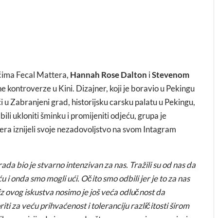
ačima Fecal Mattera,
Hannah Rose Dalton
i
Stevenom
rne kontroverze u Kini. Dizajner, koji je boravio u Pekingu
u Zabranjeni grad, historijsku carsku palatu u Pekingu,
bili ukloniti šminku i promijeniti odjeću, grupa je
tera iznijeli svoje nezadovoljstvo na svom Intagram
ada bio je stvarno intenzivan za nas. Tražili su od nas da
i onda smo mogli ući. Očito smo odbili jer je to za nas
 iz ovog iskustva nosimo je još veća odlučnost da
iti za veću prihvaćenost i toleranciju različitosti širom