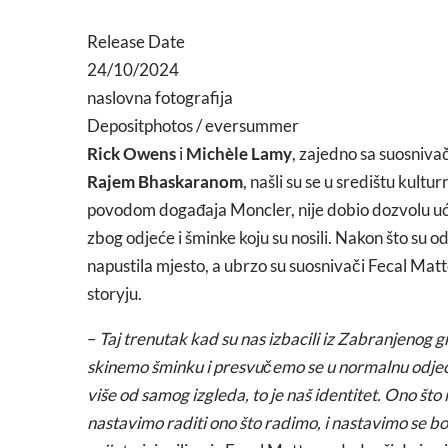
Release Date
24/10/2024
naslovna fotografija
Depositphotos / eversummer
Rick Owens
i
Michèle Lamy
, zajedno sa suosniv
Rajem Bhaskaranom
, našli su se u središtu kultu
povodom događaja Moncler, nije dobio dozvolu ući 
zbog odjeće i šminke koju su nosili. Nakon što su od
napustila mjesto, a ubrzo su suosnivači Fecal Mat
storyju.
–
Taj trenutak kad su nas izbacili iz Zabranjenog gr
skinemo šminku i presvučemo se u normalnu odjeću 
više od samog izgleda, to je naš identitet. Ono što
nastavimo raditi ono što radimo, i nastavimo se bor