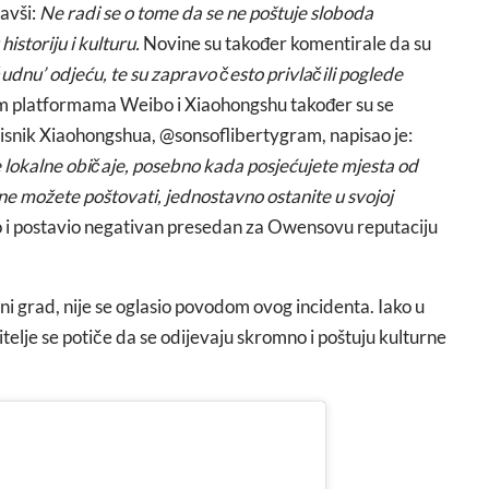
savši:
Ne radi se o tome da se ne poštuje sloboda
historiju i kulturu.
Novine su također komentirale da su
čudnu’ odjeću, te su zapravo često privlačili poglede
kim platformama Weibo i Xiaohongshu također su se
korisnik Xiaohongshua, @sonsoflibertygram, napisao je:
te lokalne običaje, posebno kada posjećujete mjesta od
o ne možete poštovati, jednostavno ostanite u svojoj
uo i postavio negativan presedan za Owensovu reputaciju
ni grad, nije se oglasio povodom ovog incidenta. Iako u
telje se potiče da se odijevaju skromno i poštuju kulturne