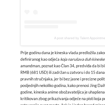
A post shared by Talent Appointm
Prije godinu dana je kineska vlada predložila zako
definiranog kao odjeća
koja narušava duh kineske 
amandman, poznat kao Član 34, predviđa da bi bil
RMB (681 USD) ili zadržan u zatvoru i do 15 dana.
pravnih stručnjaka, jer bi bez jasne i precizne poli
posljednjih nekoliko godina, kako prenosi Jing Dai
godine, kineska anime obožavateljica je uhapšena j
kritikovan zbog prikazivanja odjeće na pisti koja