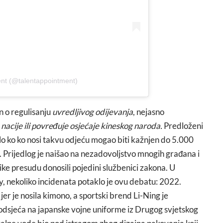
ent (@talentappointment)
n o regulisanju
uvredljivog odijevanja
, nejasno
nacije ili povređuje osjećaje kineskog naroda.
Predloženi
o ko ko nosi takvu odjeću mogao biti kažnjen do 5.000
 Prijedlog je naišao na nezadovoljstvo mnogih građana i
tike presudu donosili pojedini službenici zakona. U
ly, nekoliko incidenata potaklo je ovu debatu: 2022.
er je nosila kimono, a sportski brend Li-Ning je
 podsjeća na japanske vojne uniforme iz Drugog svjetskog