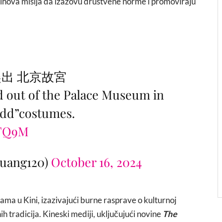
 njihova misija da izazovu društvene norme i promoviraju
趕出 北京故宮
d out of the Palace Museum in
odd”costumes.
KTQ9M
uang120)
October 16, 2024
ama u Kini, izazivajući burne rasprave o kulturnoj
nih tradicija. Kineski mediji, uključujući novine
The