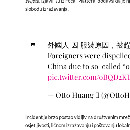
svijeta,
izjavili su iz Fecal Mattera, dodavši da je
slobodu izražavanja.
外國人 因 服裝原因，被
Foreigners were dispelle
China due to so-called “
pic.twitter.com/oBQD2
— Otto Huang  (@OttoH
Incident je brzo postao vidljiv na društvenim mrež
osjetljivosti, ličnom izražavanju i poštovanju lokal