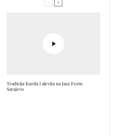
Tradicija Kurda i alevita na Jazz Festu
Sarajevo
WagaWood otkriva novi identitet:
Ručno izrađeni unikatni
proizvodi iz srca Bosne i
Hercegovine