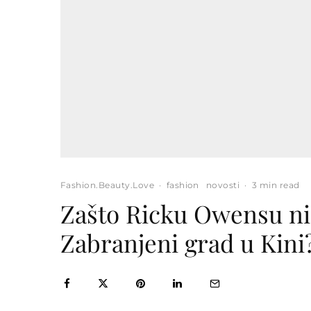
Fashion.Beauty.Love
·
fashion
novosti
·
3 min read
Zašto Ricku Owensu nis
Zabranjeni grad u Kini