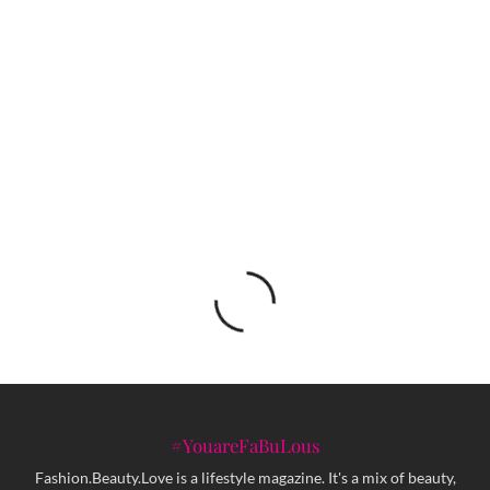
Vimoksha najavljuje akustično-elektronski
spektakl u sarajevskoj Jazzbini!
Taylor Swift je najbogatija muzičarka na svijetu
#YouareFaBuLous
Fashion.Beauty.Love is a lifestyle magazine. It's a mix of beauty,