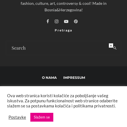
fashion, culture, art, controversy & cool! Made in
Bosnia&Herzegovina!
Pretraga
×
O NAMA
IMPRESSUM
USLOVI KORIŠTENJA I UREĐIVAČKE SMJERNICE
Ova web stranica koristi kolačiće za poboljšanje vašeg
POLITIKA PRIVATNOSTI
MARKETING
KONTAKT
iskustva. Za potpunu funkcionalnost web stranice odaberite
slažem se sa postavkama kolačića i politikama privatnosti.
Copyright © 2013 - 2025 FBL creative. Sva prava zadržana. Developed by:
Postavke
Slažem se
XStreamThemes