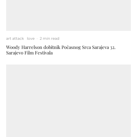
art attack
love
·
2 min read
Woody Harrelson dobitnik Počasnog Srca Sarajeva 32.
Sarajevo Film Festivala