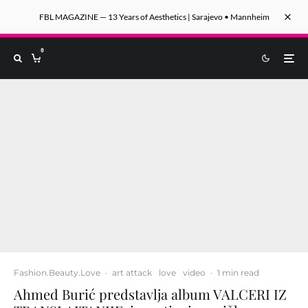
FBL MAGAZINE — 13 Years of Aesthetics | Sarajevo • Mannheim
0
Fashion.Beauty.Love
·
art attack
love
video
·
1 min read
Ahmed Burić predstavlja album VALCERI IZ