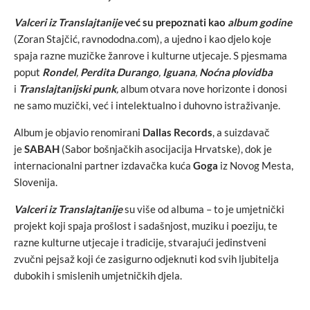
Valceri iz Translajtanije
već su prepoznati kao
album godine
(Zoran Stajčić, ravnododna.com), a ujedno i kao djelo koje
spaja razne muzičke žanrove i kulturne utjecaje. S pjesmama
poput
Rondel
,
Perdita Durango
,
Iguana
,
Noćna plovidba
i
Translajtanijski punk
,
album otvara nove horizonte i donosi
ne samo muzički, već i intelektualno i duhovno istraživanje.
Album je objavio renomirani
Dallas Records
, a suizdavač
je
SABAH
(Sabor bošnjačkih asocijacija Hrvatske), dok je
internacionalni partner izdavačka kuća
Goga
iz Novog Mesta,
Slovenija.
Valceri iz Translajtanije
su više od albuma – to je umjetnički
projekt koji spaja prošlost i sadašnjost, muziku i poeziju, te
razne kulturne utjecaje i tradicije, stvarajući jedinstveni
zvučni pejsaž koji će zasigurno odjeknuti kod svih ljubitelja
dubokih i smislenih umjetničkih djela.