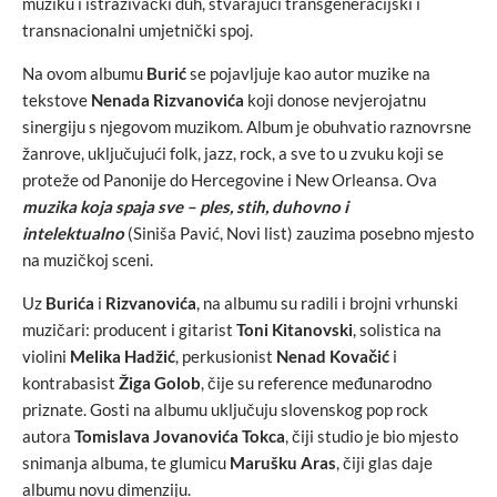
muziku i istraživački duh, stvarajući transgeneracijski i
transnacionalni umjetnički spoj.
Na ovom albumu
Burić
se pojavljuje kao autor muzike na
tekstove
Nenada Rizvanovića
koji donose nevjerojatnu
sinergiju s njegovom muzikom. Album je obuhvatio raznovrsne
žanrove, uključujući folk, jazz, rock, a sve to u zvuku koji se
proteže od Panonije do Hercegovine i New Orleansa. Ova
muzika koja spaja sve – ples, stih, duhovno i
intelektualno
(Siniša Pavić, Novi list) zauzima posebno mjesto
na muzičkoj sceni.
Uz
Burića
i
Rizvanovića
, na albumu su radili i brojni vrhunski
muzičari: producent i gitarist
Toni Kitanovski
, solistica na
violini
Melika Hadžić
, perkusionist
Nenad Kovačić
i
kontrabasist
Žiga Golob
, čije su reference međunarodno
priznate. Gosti na albumu uključuju slovenskog pop rock
autora
Tomislava Jovanovića Tokca
, čiji studio je bio mjesto
snimanja albuma, te glumicu
Marušku Aras
, čiji glas daje
albumu novu dimenziju.