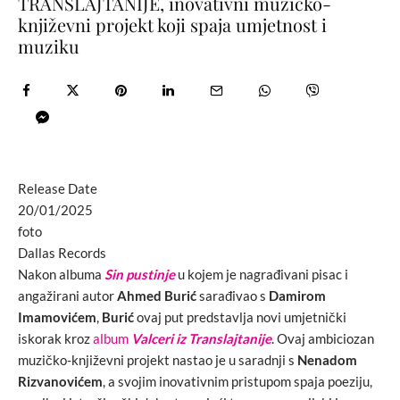
TRANSLAJTANIJE, inovativni muzičko-
književni projekt koji spaja umjetnost i
muziku
Release Date
20/01/2025
foto
Dallas Records
Nakon albuma
Sin pustinje
u kojem je nagrađivani pisac i
angažirani autor
Ahmed Burić
sarađivao s
Damirom
Imamovićem
,
Burić
ovaj put predstavlja novi umjetnički
iskorak kroz
album
Valceri iz Translajtanije
. Ovaj ambiciozan
muzičko-književni projekt nastao je u saradnji s
Nenadom
Rizvanovićem
, a svojim inovativnim pristupom spaja poeziju,