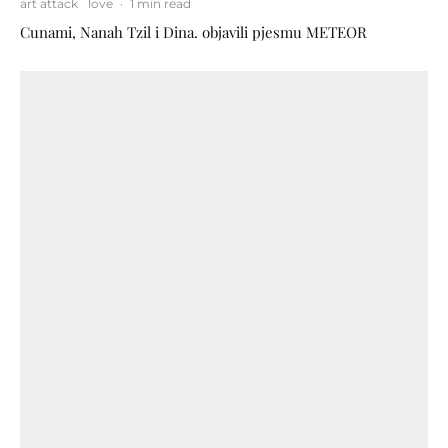
art attack
love
·
1 min read
Cunami, Nanah Tzil i Dina. objavili pjesmu METEOR