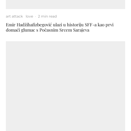
art attack
love
·
2 min read
Emir Hadžihafizbegović ulazi u historiju SFF-a kao prvi
domaći glumac s Počasnim Srcem Sarajeva