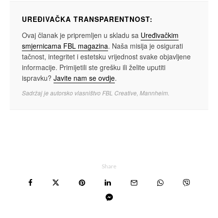
UREĐIVAČKA TRANSPARENTNOST:
Ovaj članak je pripremljen u skladu sa
Uređivačkim
smjernicama FBL magazina
. Naša misija je osigurati
tačnost, integritet i estetsku vrijednost svake objavljene
informacije. Primijetili ste grešku ili želite uputiti
ispravku?
Javite nam se ovdje
.
Sadržaj je autorsko vlasništvo FBL Creative, Mannheim.
Share