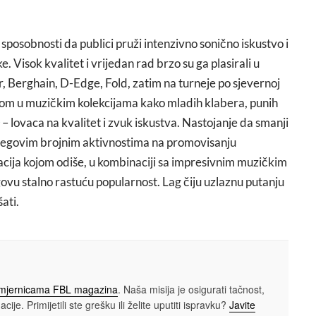
posobnosti da publici pruži intenzivno sonično iskustvo i
. Visok kvalitet i vrijedan rad brzo su ga plasirali u
r, Berghain, D-Edge, Fold, zatim na turneje po sjevernoj
a dom u muzičkim kolekcijama kako mladih klabera, punih
– lovaca na kvalitet i zvuk iskustva. Nastojanje da smanji
 njegovim brojnim aktivnostima na promovisanju
ja kojom odiše, u kombinaciji sa impresivnim muzičkim
ovu stalno rastuću popularnost. Lag čiju uzlaznu putanju
šati.
smjernicama FBL magazina
. Naša misija je osigurati tačnost,
cije. Primijetili ste grešku ili želite uputiti ispravku?
Javite