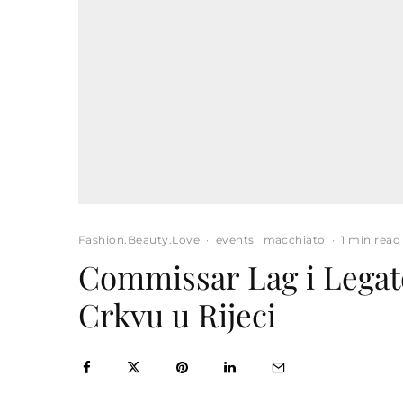
Fashion.Beauty.Love
·
events
macchiato
·
1 min read
Commissar Lag i Legat
Crkvu u Rijeci