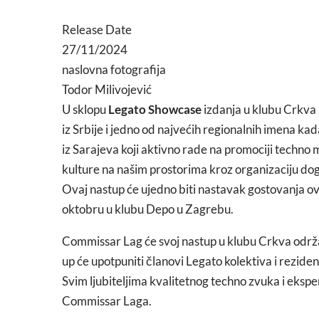
Release Date
27/11/2024
naslovna fotografija
Todor Milivojević
U sklopu
Legato Showcase
izdanja u klubu Crkva u
iz Srbije i jedno od najvećih regionalnih imena kad
iz Sarajeva koji aktivno rade na promociji techno
kulture na našim prostorima kroz organizaciju do
Ovaj nastup će ujedno biti nastavak gostovanja ov
oktobru u klubu Depo u Zagrebu.
Commissar Lag će svoj nastup u klubu Crkva održa
up će upotpuniti članovi Legato kolektiva i rezide
Svim ljubiteljima kvalitetnog techno zvuka i eks
Commissar Laga.