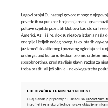
Lagovi brojni DJ nastupi govore mnogo o njegovoj s
povede ih na put kroz brojne nijanse klupske muzike
pultove svjetski poznatih klubova kao što su Treso
Americi, Aziji i šire, dok su njegova izdanja našl
energije i željnih nečeg novog, tako i starih
rejvera
jaz između kvalitetnog i poznatog ogledaju se i u
undergraund kulture. Beskompromisna determinaci
sposobnostima, predstavljaju glavni razlog za njeg
treba pratiti, ali još bitnije – neko koga treba poslu
UREĐIVAČKA TRANSPARENTNOST:
Ovaj članak je pripremljen u skladu sa
Uređivačkim 
integritet i estetsku vrijednost svake objavljene informa