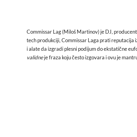
Commissar Lag (Miloš Martinov) je DJ, producent 
tech produkciji, Commissar Laga prati reputacija 
i alate da izgradi plesni podijum do ekstatične eufo
validne
je fraza koju često izgovara i ovu je mantr