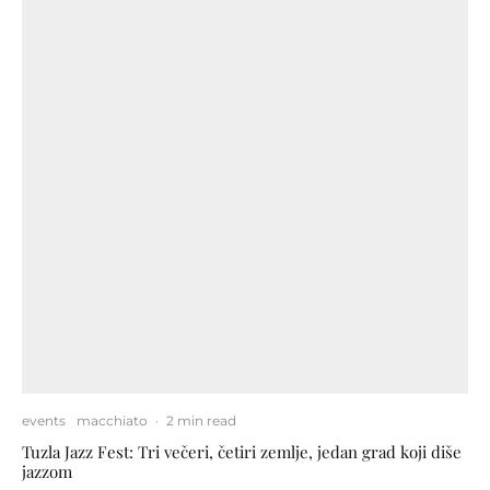
events
macchiato
·
2 min read
Tuzla Jazz Fest: Tri večeri, četiri zemlje, jedan grad koji diše
jazzom