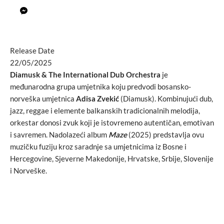
Release Date
22/05/2025
Diamusk & The International Dub Orchestra
je
međunarodna grupa umjetnika koju predvodi bosansko-
norveška umjetnica
Adisa Zvekić
(Diamusk). Kombinujući dub,
jazz, reggae i elemente balkanskih tradicionalnih melodija,
orkestar donosi zvuk koji je istovremeno autentičan, emotivan
i savremen. Nadolazeći album
Maze
(2025) predstavlja ovu
muzičku fuziju kroz saradnje sa umjetnicima iz Bosne i
Hercegovine, Sjeverne Makedonije, Hrvatske, Srbije, Slovenije
i Norveške.