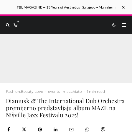
FBL MAGAZINE — 13 Years of Aesthetics | Sarajevo • Mannheim
0
Fashion.Beauty.Love
·
events
macchiato
·
1 min read
Diamusk & The International Dub Orchestra
premijerno predstavljaju album MAZE na
Nišville Jazz Festivalu 2025!