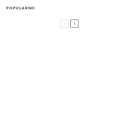
POPULARNO
Pogledajte prvi teaser naučno-fantastičnog kratkog filma
FUGITIVE autora ADISA KUTKUTA aka BILLAIN