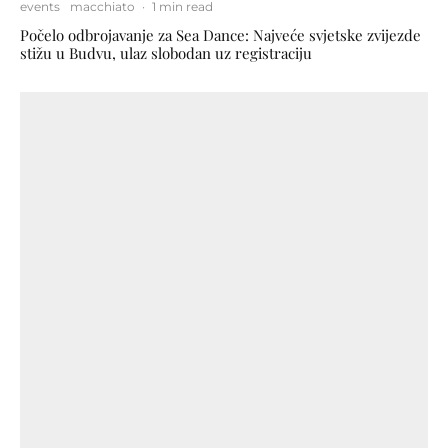
events
macchiato
·
1 min read
Počelo odbrojavanje za Sea Dance: Najveće svjetske zvijezde
stižu u Budvu, ulaz slobodan uz registraciju