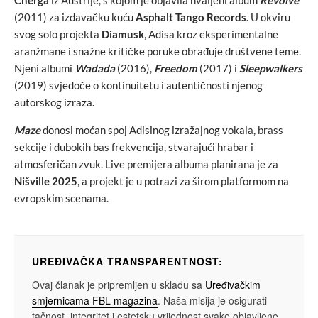
Cherga
iz Austrije, s kojom je objavila hvaljeni album
Revolve
(2011) za izdavačku kuću
Asphalt Tango Records
. U okviru
svog solo projekta
Diamusk
, Adisa kroz eksperimentalne
aranžmane i snažne kritičke poruke obrađuje društvene teme.
Njeni albumi
Wadada
(2016),
Freedom
(2017) i
Sleepwalkers
(2019) svjedoče o kontinuitetu i autentičnosti njenog
autorskog izraza.
Maze
donosi moćan spoj Adisinog izražajnog vokala, brass
sekcije i dubokih bas frekvencija, stvarajući hrabar i
atmosferičan zvuk. Live premijera albuma planirana je za
Nišville 2025
, a projekt je u potrazi za širom platformom na
evropskim scenama.
UREĐIVAČKA TRANSPARENTNOST:
Ovaj članak je pripremljen u skladu sa
Uređivačkim
smjernicama FBL magazina
. Naša misija je osigurati
tačnost, integritet i estetsku vrijednost svake objavljene