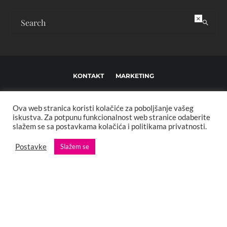
×
KONTAKT
MARKETING
USLOVI KORIŠTENJA I UREĐIVAČKE SMJERNICE
Ova web stranica koristi kolačiće za poboljšanje vašeg
IMPRESSUM
O NAMA
iskustva. Za potpunu funkcionalnost web stranice odaberite
slažem se sa postavkama kolačića i politikama privatnosti.
Copyright © 2013 - 2025 FBL creative. Sva prava zadržana. Developed by:
Postavke
Slažem se
XStreamThemes