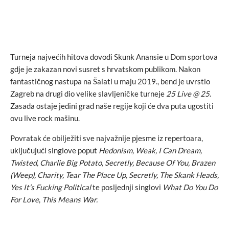
Turneja najvećih hitova dovodi Skunk Anansie u Dom sportova
gdje je zakazan novi susret s hrvatskom publikom. Nakon
fantastičnog nastupa na Šalati u maju 2019., bend je uvrstio
Zagreb na drugi dio velike slavljeničke turneje
25 Live @ 25
.
Zasada ostaje jedini grad naše regije koji će dva puta ugostiti
ovu live rock mašinu.
Povratak će obilježiti sve najvažnije pjesme iz repertoara,
uključujući singlove poput
Hedonism, Weak, I Can Dream,
Twisted, Charlie Big Potato, Secretly, Because Of You, Brazen
(Weep), Charity, Tear The Place Up, Secretly, The Skank Heads,
Yes It’s Fucking Political
te posljednji singlovi
What Do You Do
For Love
,
This Means War.