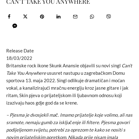
CAN’T TAKE YOU ANYWHERE
Release Date
18/03/2022
Britanske rock ikone Skunk Anansie objavili su novi singl
Can’t
Take You Anywhere
ususret nastupu u zagrebačkom Domu
sportova 13. maja 2022. Singl odlikuje dramatičan i moćan
vokal, a kanalizirajući mračnu energiju kroz jasne gitare i jak
ritam, Skin pjeva o prijateljskom ili ljubavnom odnosu koji
izazivaju haos gdje god da se krene.
– Pjesma je dvosjekli mač. Imamo prijatelje koje volimo, ali nas
sramote, nemaju gumb za isključenje ili filtere. Pjesma govori
podijeljenom svijetu, potrebi za oprezom te kako se nositi s
novim prijateljskim poretkom. Nikada prije nisam imala