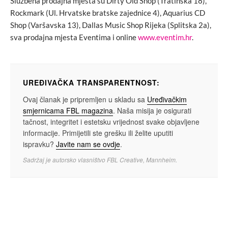
Službena prodajna mjesta su Dirty Old Shop (Tratinska 18),
Rockmark (Ul. Hrvatske bratske zajednice 4), Aquarius CD
Shop (Varšavska 13), Dallas Music Shop Rijeka (Splitska 2a),
sva prodajna mjesta Eventima i online
www.eventim.hr
.
UREĐIVAČKA TRANSPARENTNOST:
Ovaj članak je pripremljen u skladu sa
Uređivačkim
smjernicama FBL magazina
. Naša misija je osigurati
tačnost, integritet i estetsku vrijednost svake objavljene
informacije. Primijetili ste grešku ili želite uputiti
ispravku?
Javite nam se ovdje
.
Sadržaj je autorsko vlasništvo FBL Creative, Mannheim.