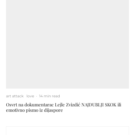
art attack
love
·
14 min read
Osvrt na dokumentarac Lejle Zvizdić NAJDUBLJI SKOK ili
emotivno pismo iz dijaspore