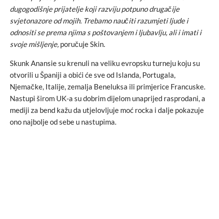
dugogodišnje prijatelje koji razviju potpuno drugačije
svjetonazore od mojih. Trebamo naučiti razumjeti ljude i
odnositi se prema njima s poštovanjem i ljubavlju, ali i imati i
svoje mišljenje,
poručuje Skin.
Skunk Anansie su krenuli na veliku evropsku turneju koju su
otvorili u Španiji a obići će sve od Islanda, Portugala,
Njemačke, Italije, zemalja Beneluksa ili primjerice Francuske.
Nastupi širom UK-a su dobrim dijelom unaprijed rasprodani, a
mediji za bend kažu da utjelovljuje moć rocka i dalje pokazuje
ono najbolje od sebe u nastupima.