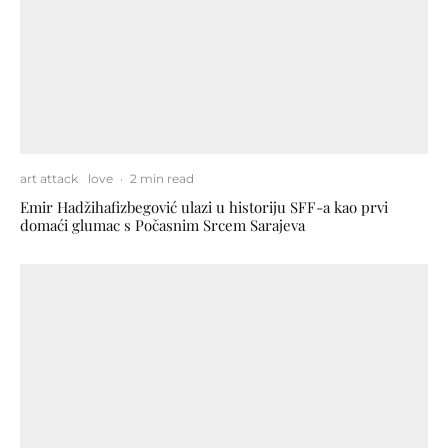
art attack
love
·
2 min read
Emir Hadžihafizbegović ulazi u historiju SFF-a kao prvi
domaći glumac s Počasnim Srcem Sarajeva