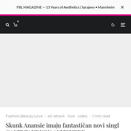
FBL MAGAZINE — 13 Years of Aesthetics | Sarajevo • Mannheim
0
Fashion.Beauty.Love
·
art attack
love
video
·
1 min read
Skunk Anansie imaju fantastičan novi singl