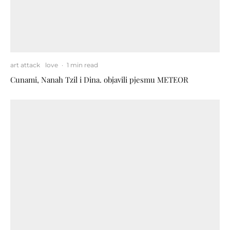
art attack
love
·
1 min read
Cunami, Nanah Tzil i Dina. objavili pjesmu METEOR