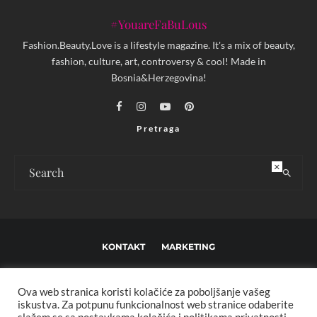
#YouareFaBuLous
Fashion.Beauty.Love is a lifestyle magazine. It's a mix of beauty,
fashion, culture, art, controversy & cool! Made in
Bosnia&Herzegovina!
Pretraga
×
KONTAKT
MARKETING
USLOVI KORIŠTENJA I UREĐIVAČKE SMJERNICE
Ova web stranica koristi kolačiće za poboljšanje vašeg
IMPRESSUM
O NAMA
iskustva. Za potpunu funkcionalnost web stranice odaberite