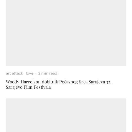
art attack
love
·
2 min read
Woody Harrelson dobitnik Počasnog Srca Sarajeva 32.
Sarajevo Film Festivala