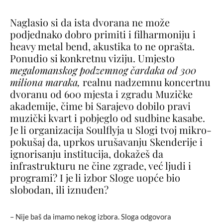
Naglasio si da ista dvorana ne može
podjednako dobro primiti i filharmoniju i
heavy metal bend, akustika to ne oprašta.
Ponudio si konkretnu viziju. Umjesto
megalomanskog podzemnog čardaka od 300
miliona maraka,
realnu nadzemnu koncertnu
dvoranu od 600 mjesta i zgradu Muzičke
akademije, čime bi Sarajevo dobilo pravi
muzički kvart i pobjeglo od sudbine kasabe.
Je li organizacija Soulflyja u Slogi tvoj mikro-
pokušaj da, uprkos urušavanju Skenderije i
ignorisanju institucija, dokažeš da
infrastrukturu ne čine zgrade, već ljudi i
programi? I je li izbor Sloge uopće bio
slobodan, ili iznuđen?
– Nije baš da imamo nekog izbora. Sloga odgovora