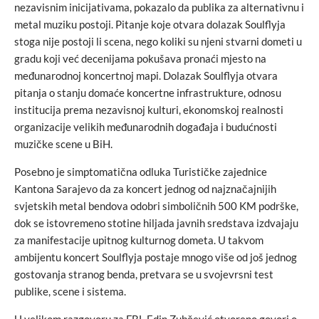
nezavisnim inicijativama, pokazalo da publika za alternativnu i
metal muziku postoji. Pitanje koje otvara dolazak Soulflyja
stoga nije postoji li scena, nego koliki su njeni stvarni dometi u
gradu koji već decenijama pokušava pronaći mjesto na
međunarodnoj koncertnoj mapi. Dolazak Soulflyja otvara
pitanja o stanju domaće koncertne infrastrukture, odnosu
institucija prema nezavisnoj kulturi, ekonomskoj realnosti
organizacije velikih međunarodnih događaja i budućnosti
muzičke scene u BiH.
Posebno je simptomatična odluka Turističke zajednice
Kantona Sarajevo da za koncert jednog od najznačajnijih
svjetskih metal bendova odobri simboličnih 500 KM podrške,
dok se istovremeno stotine hiljada javnih sredstava izdvajaju
za manifestacije upitnog kulturnog dometa. U takvom
ambijentu koncert Soulflyja postaje mnogo više od još jednog
gostovanja stranog benda, pretvara se u svojevrsni test
publike, scene i sistema.
U velikom razgovoru za FBL Edin Zubčević otvoreno govori o