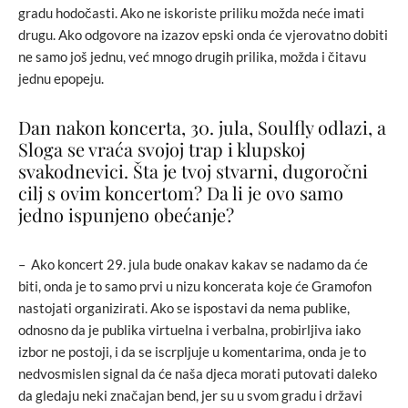
gradu hodočasti. Ako ne iskoriste priliku možda neće imati
drugu. Ako odgovore na izazov epski onda će vjerovatno dobiti
ne samo još jednu, već mnogo drugih prilika, možda i čitavu
jednu epopeju.
Dan nakon koncerta, 30. jula, Soulfly odlazi, a
Sloga se vraća svojoj trap i klupskoj
svakodnevici. Šta je tvoj stvarni, dugoročni
cilj s ovim koncertom? Da li je ovo samo
jedno ispunjeno obećanje?
– Ako koncert 29. jula bude onakav kakav se nadamo da će
biti, onda je to samo prvi u nizu koncerata koje će Gramofon
nastojati organizirati. Ako se ispostavi da nema publike,
odnosno da je publika virtuelna i verbalna, probirljiva iako
izbor ne postoji, i da se iscrpljuje u komentarima, onda je to
nedvosmislen signal da će naša djeca morati putovati daleko
da gledaju neki značajan bend, jer su u svom gradu i državi