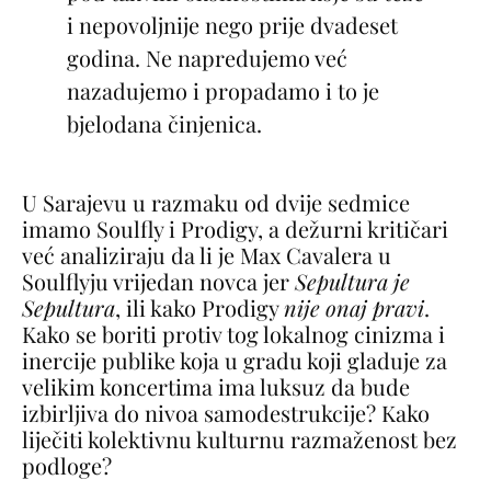
i nepovoljnije nego prije dvadeset
godina. Ne napredujemo već
nazadujemo i propadamo i to je
bjelodana činjenica.
U Sarajevu u razmaku od dvije sedmice
imamo Soulfly i Prodigy, a dežurni kritičari
već analiziraju da li je Max Cavalera u
Soulflyju vrijedan novca jer
Sepultura je
Sepultura
, ili kako Prodigy
nije onaj pravi
.
Kako se boriti protiv tog lokalnog cinizma i
inercije publike koja u gradu koji gladuje za
velikim koncertima ima luksuz da bude
izbirljiva do nivoa samodestrukcije? Kako
liječiti kolektivnu kulturnu razmaženost bez
podloge?