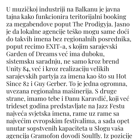
U muzičkoj industriji na Balkanu je javna
tajna kako funkcionira teritorijalni booking
za megabendove poput The Prodigyja. Jasno
je da lokalne agencije teško mogu same doći
do takvih imena bez regionalnih posrednika,
poput recimo EXIT-a, s kojim sarajevski
Garden of Dreams već ima duboku,
sistemsku saradnju, ne samo kroz brend
Unity 84, već i kroz realizaciju velikih
sarajevskih partyja za imena kao što su Hot
Since 82 i Guy Gerber. To je jedna ogromna,
uvezana regionalna mašinerija. S druge
strane, imamo tebe i Đanu Karavdić, koji već
trideset godina predstavljate na Jazz Festu
najveća svjetska imena, rame uz rame sa
najvećim evropskim festivalima, a sada opet
unutar sopstvenih kapaciteta u Slogu vaša
agencija Gramofon dovodi Soulfly. Iz pozicije