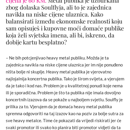
cijena je 60 KM.
Metal publika je uzburkana
zbog dolaska Soulflyja, ali to je zajednica
navikla na niske cijene ulaznica. Kako
balansirati između ekonomske realnosti koju
sam opisuješ i kupovne moći domaće publike
koja želi svjetska imena, ali bi, iskreno, da
dobije kartu besplatno?
– Ne bih potcjenjivao heavy metal publiku. Možda je ta
zajednica navikla na niske cijene ulaznica jer im nije ponuđeno
ništa bolje ni skuplje. Heavy metal publika je vjerovatno
najlojalnija koncertna publika. Tako je širom svijeta, a vjerujem
da je tako i kod nas. Problem je u kvalitetnoj ponudi koje nema
ili je sporadična. Problem je što ta publika nije imala dovoljno
koncertnih izazova da se pokaže u najboljem svjetlu. Soulfly je
prilika za to. Vjerujem da je domaća heavy metal publika
spremna odgovoriti na taj izazov kao na poziv za bolje sutra za
sve heavy metalce. Time će pokazati da vrijedi riskirati jer će
svaki promotor ili svako ko planira biti promotor vidjeti da ta