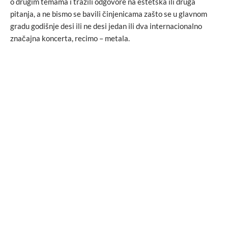
o drugim temama i tražili odgovore na estetska ili druga
pitanja, a ne bismo se bavili činjenicama zašto se u glavnom
gradu godišnje desi ili ne desi jedan ili dva internacionalno
značajna koncerta, recimo – metala.