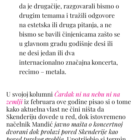
da je drugačije, razgovarali bismo o
drugim temama i tražili odgovore
na estetska ili druga pitanja, a ne
bismo se bavili činjenicama zašto se
u glavnom gradu godišnje desi ili
ne desi jedan ili dva
internacionalno značajna koncerta,
recimo – metala.
U svojoj kolumni
Čardak ni na nebu ni na
zemlji
iz februara ove godine pisao si o tome
kako aktuelna vlast ne čini ništa da
Skenderiju dovede u red, dok istovremeno
načelnik Mandić
javno mašta o koncertnoj
dvorani dok prolazi pored Skenderije kao
pored turskog groblja
. Upotrijebio si termin