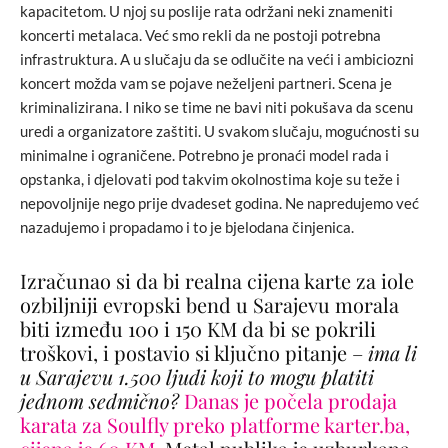
kapacitetom. U njoj su poslije rata održani neki znameniti
koncerti metalaca. Već smo rekli da ne postoji potrebna
infrastruktura. A u slučaju da se odlučite na veći i ambiciozni
koncert možda vam se pojave neželjeni partneri. Scena je
kriminalizirana. I niko se time ne bavi niti pokušava da scenu
uredi a organizatore zaštiti. U svakom slučaju, mogućnosti su
minimalne i ograničene. Potrebno je pronaći model rada i
opstanka, i djelovati pod takvim okolnostima koje su teže i
nepovoljnije nego prije dvadeset godina. Ne napredujemo već
nazadujemo i propadamo i to je bjelodana činjenica.
Izračunao si da bi realna cijena karte za iole
ozbiljniji evropski bend u Sarajevu morala
biti između 100 i 150 KM da bi se pokrili
troškovi, i postavio si ključno pitanje –
ima li
u Sarajevu 1.500 ljudi koji to mogu platiti
jednom sedmično?
Danas je počela prodaja
karata za Soulfly preko platforme karter.ba,