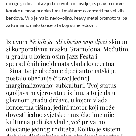
mnogo godina, čitav jedan život a mi ovdje još pravimo prve
korake u mnogim oblastima i maštamo o koncertima velikih
bendova. Vrlo je malo, nedovoljno, heavy metal promotora, pa
zato imamo malo koncerata koji su neredovni.
Izjavom
Ne bih ja, ali obećao sam djeci
skinuo
si korporativnu masku Gramofona. Međutim,
u gradu u kojem osim Jazz Festa i
sporadičnih incidenata vlada koncertna
tišina, tvoje obećanje djeci automatski je
postalo obećanje čitavoj jednoj
marginalizovanoj subkulturi. Tvoj status
ogoljava nevjerovatnu istinu, a to je da u
glavnom gradu države, u kojem vlada
koncertna tišina, jedini motor koji može
dovesti jedno svjetsko muzičko ime nije
kulturna politika vlade, već privatno
obećanje jednog roditelja. Koliko je sistem