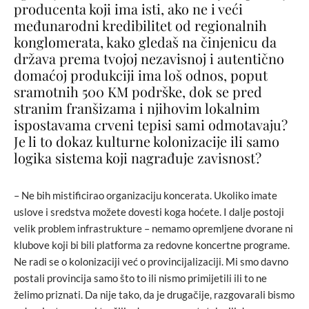
producenta koji ima isti, ako ne i veći
međunarodni kredibilitet od regionalnih
konglomerata, kako gledaš na činjenicu da
država prema tvojoj nezavisnoj i autentično
domaćoj produkciji ima loš odnos, poput
sramotnih 500 KM podrške, dok se pred
stranim franšizama i njihovim lokalnim
ispostavama crveni tepisi sami odmotavaju?
Je li to dokaz kulturne kolonizacije ili samo
logika sistema koji nagrađuje zavisnost?
– Ne bih mistificirao organizaciju koncerata. Ukoliko imate
uslove i sredstva možete dovesti koga hoćete. I dalje postoji
velik problem infrastrukture – nemamo opremljene dvorane ni
klubove koji bi bili platforma za redovne koncertne programe.
Ne radi se o kolonizaciji već o provincijalizaciji. Mi smo davno
postali provincija samo što to ili nismo primijetili ili to ne
želimo priznati. Da nije tako, da je drugačije, razgovarali bismo