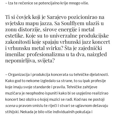
– Iza te rečenice se potencijalno krije mnogo više.
Ti si čovjek koji je Sarajevo pozicionirao na
svjetsku mapu jazza. Sa Soulflyem ulaziš u
zonu distorzije, sirove energije i metal
estetike. Koje su to univerzalne produkcijske
zakonitosti koje spajaju vrhunski jazz koncert
i vrhunsku metal svirku? Šta je zajednički
imenilac profesionalizma u ta dva, naizgled
nepomirljiva, svijeta?
– Organizacija i produkcija koncerata su tehničke djelatnosti.
Kako god to nekome izgledalo sa strane, to su ipak profesije
koje imaju svoje standarde i pravila. Tehničke zahtjeve
muzičara je neophodno ispuniti kako bi se uspješno realizirao
koncert bez obzira o kojoj muzici se radi. Kod nas ne postoji
scena
u pravom smislu te riječi i stvari se uglavnom dešavaju
stihijski. Nekada je bilo više individualnih pokušaja i