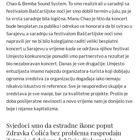
Chao & Bemba Sound System. To smo realizirali u saradnji sa
festivalom Baščaršijske noći jer smo dobili termin u julu, pa je
ta vrsta saradnje bila logična. Manu Chao je htio da koncert
bude besplatan za publiku i odrekao se honorara da bi svirao u
Sarajevu, a saradnju sa festivalom Baščaršijske noći smo
napravili jer ne bi bilo kolegijalno raditi veliki besplatni
koncert u Sarajevu u vrijeme kada se održava njihov festival.
Umjesto konkurencije ponudili smo partnerstvo a rezultat je
bio nezaboravan koncert. Danas je sve drugačije. Umjesto
entuzijasta imamo najezdu organizatora-turista koji dobijaju
ogromna sredstva za organizaciju događaja iako nemaju
nikakvo iskustvo ni reference. Sve je neuporedivo skuplje a
sredstava je sve manje, bar za kvalitetne projekte. Prošlo je
doba poslijeratne nevinosti a novo vrijeme nam je donijelo sve
boje i nijanse kapitalizma.
Svjedoci smo da estradne ikone poput
Zdravka Čolića bez problema rasprodaju