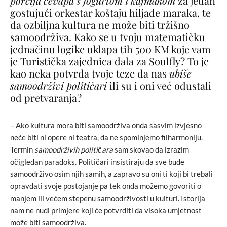
porcija ćevapa s jogurtom i kajmakom
za jedan
gostujući orkestar koštaju hiljade maraka, te
da ozbiljna kultura ne može biti tržišno
samoodrživa. Kako se u tvoju matematičku
jednačinu logike uklapa tih 500 KM koje vam
je Turistička zajednica dala za Soulfly? To je
kao neka potvrda tvoje teze da nas
ubiše
samoodrživi političari
ili su i oni već odustali
od pretvaranja?
– Ako kultura mora biti samoodrživa onda sasvim izvjesno
neće biti ni opere ni teatra, da ne spominjemo filharmoniju.
Termin
samoodrživih političara
sam skovao da izrazim
očigledan paradoks. Političari insistiraju da sve bude
samoodrživo osim njih samih, a zapravo su oni ti koji bi trebali
opravdati svoje postojanje pa tek onda možemo govoriti o
manjem ili većem stepenu samoodrživosti u kulturi. Istorija
nam ne nudi primjere koji će potvrditi da visoka umjetnost
može biti samoodrživa.