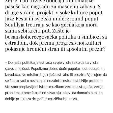
Zetre, i od države dobijaju diplomatske
pasoše kao nagradu za masovnu zabavu. S
druge strane, projekti visoke kulture poput
Jazz Festa ili svjetski underground poput
Soulflyja tretiraju se kao gerila koja mora
sama sebi krčiti put. Zašto je
bosanskohercegovačka politika u simbiozi sa
estradom, dok prema progresivnoj kulturi
pokazuje hronični strah ili apsolutni prezir?
– Domaća politika je estrada svoje vrste tako da ta vrsta
saveza ne čudi. Populizmu dobro dođe popularnost estradnih
izvođača. Ne mislim da je riječ o strahu ili preziru. Vjerujem da
se često radi o neznanju i nezainteresiranosti. Nije problem
što smo preplavljeni istom muzikom već pola stoljeća, već je
problem u tome što se ne stvaraju uslovi da domaća publika
dobije priliku za drugačija muzička iskustva.