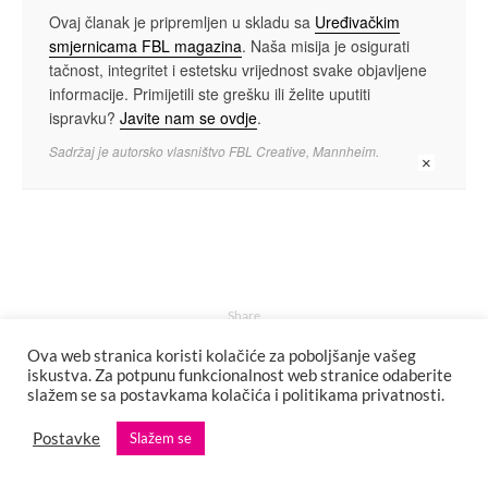
Ovaj članak je pripremljen u skladu sa
Uređivačkim
smjernicama FBL magazina
. Naša misija je osigurati
tačnost, integritet i estetsku vrijednost svake objavljene
informacije. Primijetili ste grešku ili želite uputiti
ispravku?
Javite nam se ovdje
.
Sadržaj je autorsko vlasništvo FBL Creative, Mannheim.
×
Share
Ova web stranica koristi kolačiće za poboljšanje vašeg
iskustva. Za potpunu funkcionalnost web stranice odaberite
slažem se sa postavkama kolačića i politikama privatnosti.
Postavke
Slažem se