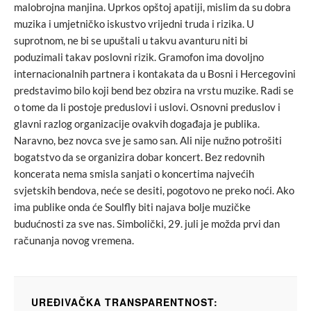
malobrojna manjina. Uprkos opštoj apatiji, mislim da su dobra
muzika i umjetničko iskustvo vrijedni truda i rizika. U
suprotnom, ne bi se upuštali u takvu avanturu niti bi
poduzimali takav poslovni rizik. Gramofon ima dovoljno
internacionalnih partnera i kontakata da u Bosni i Hercegovini
predstavimo bilo koji bend bez obzira na vrstu muzike. Radi se
o tome da li postoje preduslovi i uslovi. Osnovni preduslov i
glavni razlog organizacije ovakvih događaja je publika.
Naravno, bez novca sve je samo san. Ali nije nužno potrošiti
bogatstvo da se organizira dobar koncert. Bez redovnih
koncerata nema smisla sanjati o koncertima najvećih
svjetskih bendova, neće se desiti, pogotovo ne preko noći. Ako
ima publike onda će Soulfly biti najava bolje muzičke
budućnosti za sve nas. Simbolički, 29. juli je možda prvi dan
računanja novog vremena.
UREĐIVAČKA TRANSPARENTNOST: