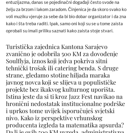
entuzijazma, danas se pojedinačni događaji često svode na
želju za brzom i lakom zaradom. Činjenica je da skoro svako ko
voli muziku vjeruje za sebe da bi bio dobar organizator i da zna
kako i šta treba raditi. Ipak, samo oni koji su se u tome zaista
oprobali su imali priliku saznati kako zaista stoje stvari.
Turistička zajednica Kantona Sarajevo
zvanično je odobrila 500 KM za dovođenje
Soulflyja, iznos koji jedva pokriva sitni
tehnički trošak ili catering benda. S druge
strane, gledamo stotine hiljada maraka
javnog novca koji se slijeva u populističke
projekte bez ikakvog kulturnog uporišta.
Istina jeste da si ti kroz Jazz Fest navikao na
hronični nedostatak institucionalne podrške
i uprkos tome uvijek isporučuješ svjetski
nivo. Kako iz perspektive vrhunskog
producenta izgleda ta matematika apsurda?
Da li je ovih 500 KM uvreda, administrativna