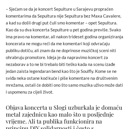
– Sjećam se da je koncert Sepulture u Sarajevu propraćen
komentarima da Sepultura nije Sepultura bez Maxa Cavalere,
a kad su došli drugi put čuli smo komentar – opet Sepultura.
Kao da su dva koncerta Sepulture u pet godina previše. Svako
ima pravo na komentar, ali nakon trideset godina organiziranja
koncerata ne mogu reći da me komentari koji odvraćaju
publiku dotiču, ali znam da ne doprinose muzičkoj sceni niti
ohrabruju promotore. Ideja je da napravimo koncert za
nezaborav a to ne bi trebalo biti teško kada na scenu izađe
jedan zaista legendaran bend kao što je Soulfly. Kome se ne
sviđa neka ostane kod kuće i piše komentare na društvenim
mrežama, ostali će dobiti ono što samo muzika uživo može dati
i uspomenu za cijeli život.
Objava koncerta u Slogi uzburkala je domaću
metal zajednicu kao malo što u posljednje
vrijeme. Ali ta publika funkcionira na
principu DIY solidarnosti i često s