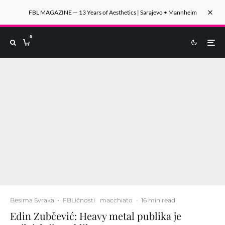
FBL MAGAZINE — 13 Years of Aesthetics | Sarajevo • Mannheim
0
Besima Svraka
·
FBLičnosti
macchiato
·
16 min read
Edin Zubčević: Heavy metal publika je