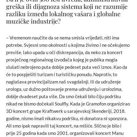
greška ili dijagnoza sistema koji ne razumije
razliku između lokalnog vašara i globalne
muzičke industrije?
– Vremenom naučite da se nema smisla vrijeđati, niti ima
potrebe. Svjesni smo okolnosti u kojima živimo i ne očekujemo
previše. Iako upada u oči diskrepancija, da neko za koncert
prosječnog regionalnog izvođača kojeg je publika mogla
slušati nebrojeno puta dobije pedeset puta veći iznos. Kao da
će to pospješiti turizam i turističku ponudu. Naprotiv, to
naglašava provincijalizam naš svagdašnji. Ili da udruženje
urologa, uz dužno poštovanje prema udruženju i urolozima,
dobije dvadeset puta više. Da smo čekali bilo čiju podršku
nikad ne bismo dočekali Soulfly. Kada je Gramofon organizirao
3D koncert grupe Kraftwerk u sarajevskoj Skenderiji, 2018.
godine, nismo imali nikakvu podršku, ni donatora ni sponzora.
Ali smo ipak napravili taj koncert, na mišiće. Slično je bilo i
prije 25 godina kada smo 2001. organizovali koncert Manu