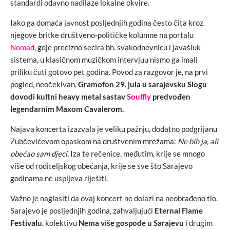
standardi odavno nadilaze lokalne okvire.
Iako ga domaća javnost posljednjih godina često čita kroz
njegove britke društveno-političke kolumne na portalu
Nomad
, gdje precizno secira bh. svakodnevnicu i javašluk
sistema, u klasičnom muzičkom intervjuu nismo ga imali
priliku čuti gotovo pet godina. Povod za razgovor je, na prvi
pogled, neočekivan,
Gramofon 29. jula u sarajevsku Slogu
dovodi kultni heavy metal sastav
Soulfly
predvođen
legendarnim Maxom Cavalerom.
Najava koncerta izazvala je veliku pažnju, dodatno podgrijanu
Zubčevićevom opaskom na društvenim mrežama:
Ne bih ja, ali
obećao sam djeci.
Iza te rečenice, međutim, krije se mnogo
više od roditeljskog obećanja, krije se sve što Sarajevo
godinama ne uspijeva riješiti.
Važno je naglasiti da ovaj koncert ne dolazi na neobrađeno tlo.
Sarajevo je posljednjih godina, zahvaljujući
Eternal Flame
Festivalu
, kolektivu
Nema više gospode u Sarajevu
i drugim