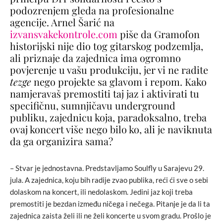
podozrenjem gleda na profesionalne
agencije. Arnel Šarić na
izvansvakekontrole.com
piše da Gramofon
historijski nije dio tog gitarskog podzemlja,
ali priznaje da zajednica ima ogromno
povjerenje u vašu produkciju, jer vi ne radite
tezge
nego projekte sa glavom i repom. Kako
namjeravaš premostiti taj jaz i aktivirati tu
specifičnu, sumnjičavu underground
publiku, zajednicu koja, paradoksalno, treba
ovaj koncert više nego bilo ko, ali je naviknuta
da ga organizira sama?
– Stvar je jednostavna. Predstavljamo Soulfly u Sarajevu 29.
jula. A zajednica, koju bih radije zvao publika, reći ći sve o sebi
dolaskom na koncert, ili nedolaskom. Jedini jaz koji treba
premostiti je bezdan između ničega i nečega. Pitanje je da li ta
zajednica zaista želi ili ne želi koncerte u svom gradu. Prošlo je