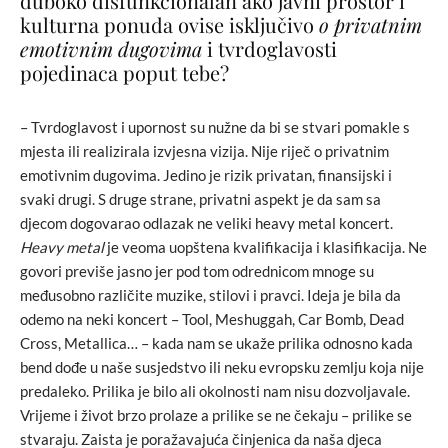
duboko disfunkcionalan ako javni prostor i
kulturna ponuda ovise isključivo
o privatnim
emotivnim dugovima
i tvrdoglavosti
pojedinaca poput tebe?
– Tvrdoglavost i upornost su nužne da bi se stvari pomakle s
mjesta ili realizirala izvjesna vizija. Nije riječ o privatnim
emotivnim dugovima. Jedino je rizik privatan, finansijski i
svaki drugi. S druge strane, privatni aspekt je da sam sa
djecom dogovarao odlazak ne veliki heavy metal koncert.
Heavy metal
je veoma uopštena kvalifikacija i klasifikacija. Ne
govori previše jasno jer pod tom odrednicom mnoge su
međusobno različite muzike, stilovi i pravci. Ideja je bila da
odemo na neki koncert – Tool, Meshuggah, Car Bomb, Dead
Cross, Metallica… – kada nam se ukaže prilika odnosno kada
bend dođe u naše susjedstvo ili neku evropsku zemlju koja nije
predaleko. Prilika je bilo ali okolnosti nam nisu dozvoljavale.
Vrijeme i život brzo prolaze a prilike se ne čekaju – prilike se
stvaraju. Zaista je poražavajuća činjenica da naša djeca