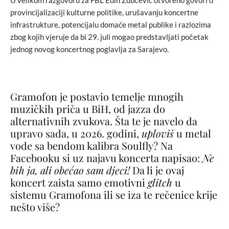
provincijalizaciji kulturne politike, urušavanju koncertne
infrastrukture, potencijalu domaće metal publike i razlozima
zbog kojih vjeruje da bi 29. juli mogao predstavljati početak
jednog novog koncertnog poglavlja za Sarajevo.
Gramofon je postavio temelje mnogih
muzičkih priča u BiH, od jazza do
alternativnih zvukova. Šta te je navelo da
upravo sada, u 2026. godini,
uploviš
u metal
vode sa bendom kalibra Soulfly? Na
Facebooku si uz najavu koncerta napisao:
Ne
bih ja, ali obećao sam djeci!
Da li je ovaj
koncert zaista samo emotivni
glitch
u
sistemu Gramofona ili se iza te rečenice krije
nešto više?