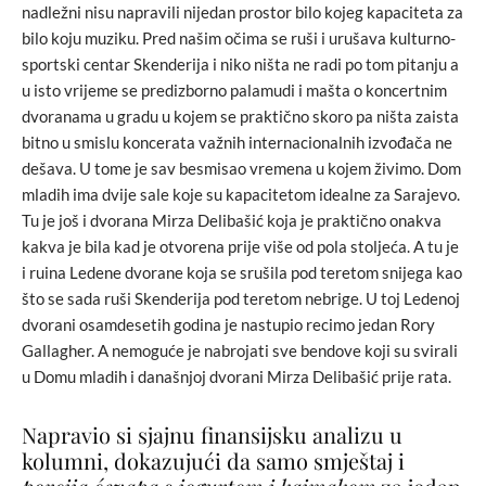
nadležni nisu napravili nijedan prostor bilo kojeg kapaciteta za
bilo koju muziku. Pred našim očima se ruši i urušava kulturno-
sportski centar Skenderija i niko ništa ne radi po tom pitanju a
u isto vrijeme se predizborno palamudi i mašta o koncertnim
dvoranama u gradu u kojem se praktično skoro pa ništa zaista
bitno u smislu koncerata važnih internacionalnih izvođača ne
dešava. U tome je sav besmisao vremena u kojem živimo. Dom
mladih ima dvije sale koje su kapacitetom idealne za Sarajevo.
Tu je još i dvorana Mirza Delibašić koja je praktično onakva
kakva je bila kad je otvorena prije više od pola stoljeća. A tu je
i ruina Ledene dvorane koja se srušila pod teretom snijega kao
što se sada ruši Skenderija pod teretom nebrige. U toj Ledenoj
dvorani osamdesetih godina je nastupio recimo jedan Rory
Gallagher. A nemoguće je nabrojati sve bendove koji su svirali
u Domu mladih i današnjoj dvorani Mirza Delibašić prije rata.
Napravio si sjajnu finansijsku analizu u
kolumni, dokazujući da samo smještaj i