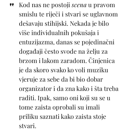
Kod nas ne postoji
scena
u pravom
smislu te riječi i stvari se uglavnom
dešavaju stihijski. Nekada je bilo
više individualnih pokušaja i
entuzijazma, danas se pojedinačni
događaji često svode na želju za
brzom i lakom zaradom. Činjenica
je da skoro svako ko voli muziku
vjeruje za sebe da bi bio dobar
organizator i da zna kako i šta treba
raditi. Ipak, samo oni koji su se u
tome zaista oprobali su imali
priliku saznati kako zaista stoje
stvari.