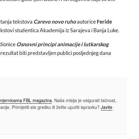
itanja tekstova
Carevo novo ruho
autorice
Feride
tekstovi studentica Akademija iz Sarajeva i Banja Luke.
adionice
Osnovni principi animacije i lutkarskog
će rezultat biti predstavljen publici posljednjeg dana
smjernicama FBL magazina
. Naša misija je osigurati tačnost,
cije. Primijetili ste grešku ili želite uputiti ispravku?
Javite