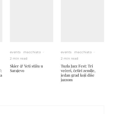
events
macchiato
·
events
macchiato
·
2 min read
2 min read
Skier & Yeti stižu u
Tuzla Jazz Fest: Tri
:
Sarajevo
večeri, četiri zemlje,
ja
jedan grad koji diše
jazzom