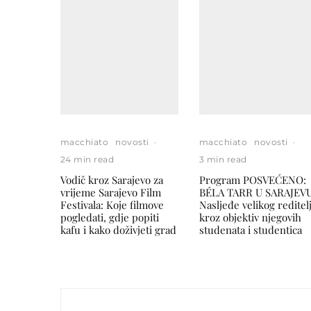
macchiato
novosti
·
macchiato
novosti
·
24 min read
3 min read
Vodič kroz Sarajevo za
Program POSVEĆENO:
vrijeme Sarajevo Film
BÉLA TARR U SARAJEVU
Festivala: Koje filmove
Nasljeđe velikog reditel
pogledati, gdje popiti
kroz objektiv njegovih
kafu i kako doživjeti grad
studenata i studentica