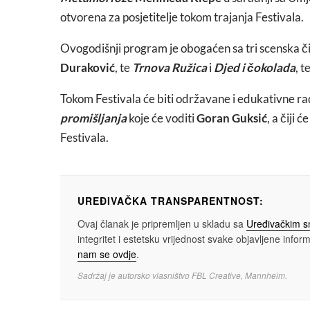
otvorena za posjetitelje tokom trajanja Festivala.
Ovogodišnji program je obogaćen sa tri scenska č
Duraković
, te
Trnova Ružica
i
Djed i čokolada
, 
Tokom Festivala će biti održavane i edukativne r
promišljanja
koje će voditi
Goran Guksić
, a čiji 
Festivala.
UREĐIVAČKA TRANSPARENTNOST:
Ovaj članak je pripremljen u skladu sa
Uređivačkim 
integritet i estetsku vrijednost svake objavljene informa
nam se ovdje
.
Sadržaj je autorsko vlasništvo FBL Creative, Mannheim.