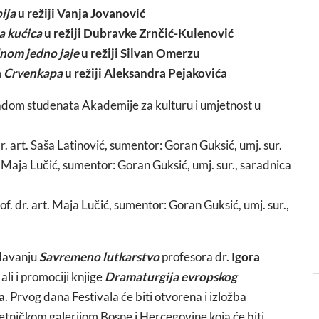
ija
u režiji Vanja Jovanović
a kućica
u režiji Dubravke Zrnčić-Kulenović
dnom jedno jaje
u režiji Silvan Omerzu
m
Crvenkapa
u režiji Aleksandra Pejakovića
radom studenata Akademije za kulturu i umjetnost u
. art. Saša Latinović, sumentor: Goran Guksić, umj. sur.
 Maja Lučić, sumentor: Goran Guksić, umj. sur., saradnica
. dr. art. Maja Lučić, sumentor: Goran Guksić, umj. sur.,
edavanju
Savremeno lutkarstvo
profesora dr.
Igora
 ali i promociji knjige
Dramaturgija evropskog
a
. Prvog dana Festivala će biti otvorena i izložba
etničkom galerijom Bosne i Hercegovine koja će biti