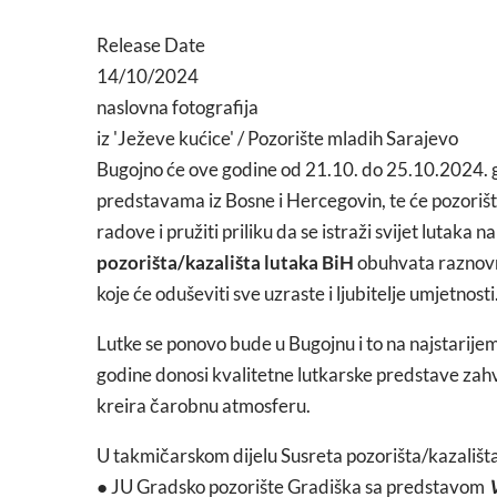
Release Date
14/10/2024
naslovna fotografija
iz 'Ježeve kućice' / Pozorište mladih Sarajevo
Bugojno će ove godine od 21.10. do 25.10.2024. 
predstavama iz Bosne i Hercegovin, te će pozorišta
radove i pružiti priliku da se istraži svijet lutaka
pozorišta/kazališta lutaka BiH
obuhvata raznovrs
koje će oduševiti sve uzraste i ljubitelje umjetnosti
Lutke se ponovo bude u Bugojnu i to na najstarijem 
godine donosi kvalitetne lutkarske predstave zah
kreira čarobnu atmosferu.
U takmičarskom dijelu Susreta pozorišta/kazališta 
● JU Gradsko pozorište Gradiška sa predstavom
V