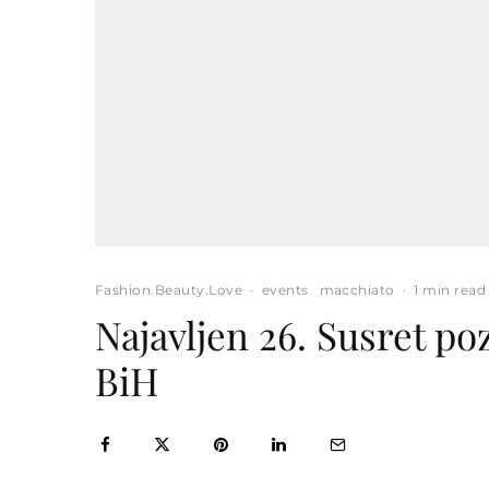
Fashion.Beauty.Love
·
events
macchiato
·
1 min read
Najavljen 26. Susret po
BiH