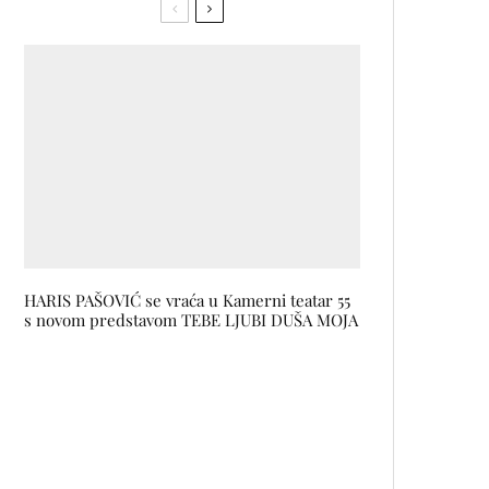
HARIS PAŠOVIĆ se vraća u Kamerni teatar 55
s novom predstavom TEBE LJUBI DUŠA MOJA
Svjetski dizajner bh. porijekla:
Armin Osmančević kreirao je
odjeću za kraljevsku porodicu
Švedske, sarađivao sa Beyonce i
Kylie Minogue