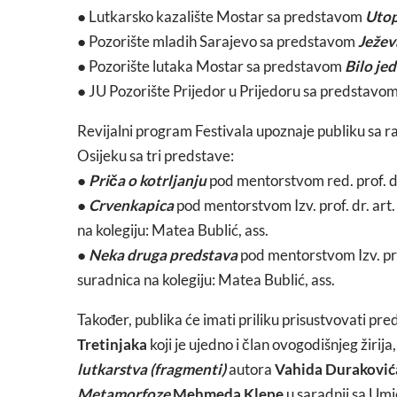
● Lutkarsko kazalište Mostar sa predstavom
Utop
● Pozorište mladih Sarajevo sa predstavom
Ježev
● Pozorište lutaka Mostar sa predstavom
Bilo je
● JU Pozorište Prijedor u Prijedoru sa predstavo
Revijalni program Festivala upoznaje publiku sa 
Osijeku sa tri predstave:
●
Priča o kotrljanju
pod mentorstvom red. prof. dr
●
Crvenkapica
pod mentorstvom Izv. prof. dr. art.
na kolegiju: Matea Bublić, ass.
●
Neka druga predstava
pod mentorstvom Izv. prof
suradnica na kolegiju: Matea Bublić, ass.
Također, publika će imati priliku prisustvovati pr
Tretinjaka
koji je ujedno i član ovogodišnjeg žirija,
lutkarstva (fragmenti)
autora
Vahida Duraković
Metamorfoze
Mehmeda Klepe
u saradnji sa Umj