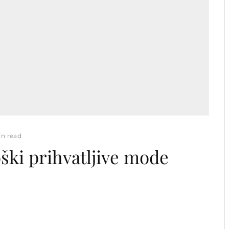
in read
oški prihvatljive mode