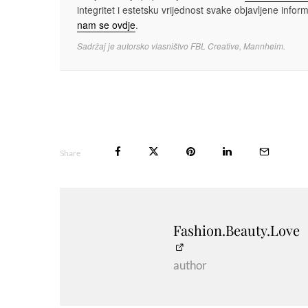
integritet i estetsku vrijednost svake objavljene informa
nam se ovdje
.
Sadržaj je autorsko vlasništvo FBL Creative, Mannheim.
Share
Fashion.Beauty.Love
author