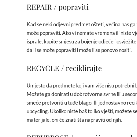
REPAIR / popraviti
Kad se neki odjevni predmet ošteti, većina nas ga 
može popraviti. Ako vi nemate vremena ili niste vj
isprale, kupite smjesu za bojenje odjeće i osvježite
da li se može popraviti i može li se ponovo nositi.
RECYCLE / reciklirajte
Umjesto da predmete koji vam više nisu potrebni ba
Možete ga donirati u dobrotvorne svrhe ili u second
smeće pretvoriti u tuđe blago. Ili jednostavno recik
upcycling. Ukoliko niste baš toliko vješti, možete s
materijale, oni će znati šta napraviti od njih.