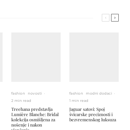
fashion
novosti
·
fashion
modni dodaci
·
2 min read
1 min read
Treehana predstavlja
Jaguar satovi: Spoj
Lumière Blanche: Bridal
švicarske preciznosti i
kolekcija osmišljena za
bezvremenskog luksuza
nošenje i nakon