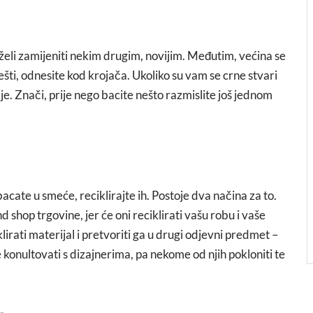
želi zamijeniti nekim drugim, novijim. Međutim, većina se
ešti, odnesite kod krojača. Ukoliko su vam se crne stvari
 je. Znači, prije nego bacite nešto razmislite još jednom
cate u smeće, reciklirajte ih. Postoje dva načina za to.
 shop trgovine, jer će oni reciklirati vašu robu i vaše
lirati materijal i pretvoriti ga u drugi odjevni predmet –
e konultovati s dizajnerima, pa nekome od njih pokloniti te