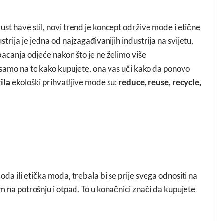
ust have stil, novi trend je koncept održive mode i etične
ustrija je jedna od najzagađivanijih industrija na svijetu,
bacanja odjeće nakon što je ne želimo više
ra samo na to kako kupujete, ona vas uči kako da ponovo
ila
ekološki prihvatljive mode su:
reduce, reuse, recycle,
da ili etička moda, trebala bi se prije svega odnositi na
na potrošnju i otpad. To u konačnici znači da kupujete