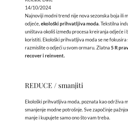
14/10/2024
Najnoviji modni trend nije nova sezonska boja ili m
odjeće,
ekološki prihvatljiva moda
. Tekstilna ind
uništava okoliš između procesa kreiranja odjeće i 
koristiti. Ekološki prihvatljiva moda se ne fokusi
razmislite o odjeći u svom ormaru. Zlatna
5 R prav
recover i reinvent.
REDUCE / smanjiti
Ekološki prihvatljiva moda, poznata kao održiva mo
smanjenje modne potrošnje. Sve započinje pažnjom 
manje i kupujete samo ono što vam treba.