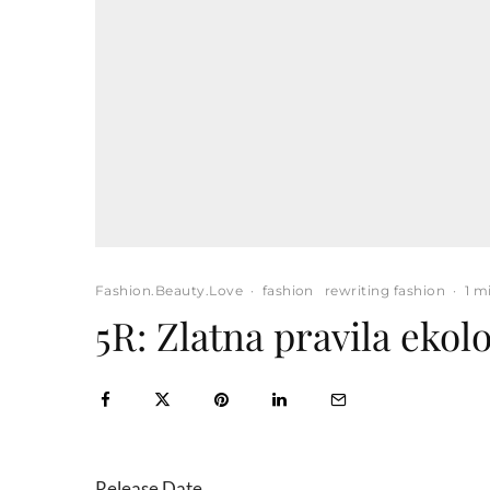
Fashion.Beauty.Love
·
fashion
rewriting fashion
·
1 m
5R: Zlatna pravila ekol
Release Date