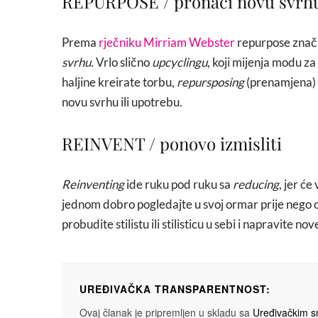
REPURPOSE / pronaći novu svrh
Prema
rječniku Mirriam Webster
repurpose znač
svrhu.
Vrlo slično
upcyclingu
, koji mijenja modu z
haljine kreirate torbu,
repursposing
(prenamjena) 
novu svrhu ili upotrebu.
REINVENT / ponovo izmisliti
Reinventing
ide ruku pod ruku sa
reducing
, jer će
jednom dobro pogledajte u svoj ormar prije nego 
probudite stilistu ili stilisticu u sebi i napravit
UREĐIVAČKA TRANSPARENTNOST:
Ovaj članak je pripremljen u skladu sa
Uređivačkim 