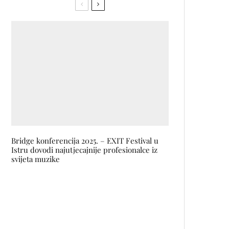
Bridge konferencija 2025. – EXIT Festival u
Istru dovodi najutjecajnije profesionalce iz
svijeta muzike
I Hate Models, lider novog vala
techna, protrest će glavnu
pozornicu Sea Star Festivala