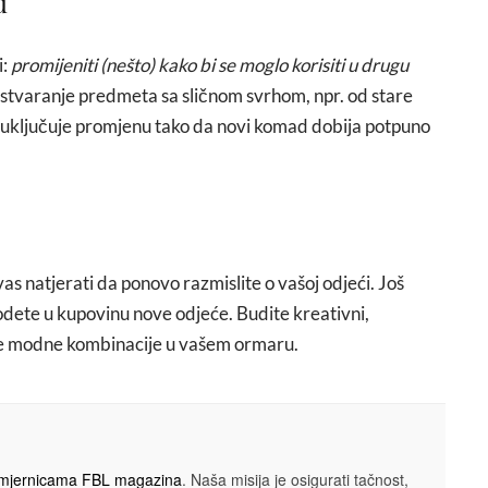
u
i:
promijeniti (nešto) kako bi se moglo korisiti u drugu
a stvaranje predmeta sa sličnom svrhom, npr. od stare
uključuje promjenu tako da novi komad dobija potpuno
 vas natjerati da ponovo razmislite o vašoj odjeći. Još
odete u kupovinu nove odjeće. Budite kreativni,
e nove modne kombinacije u vašem ormaru.
smjernicama FBL magazina
. Naša misija je osigurati tačnost,