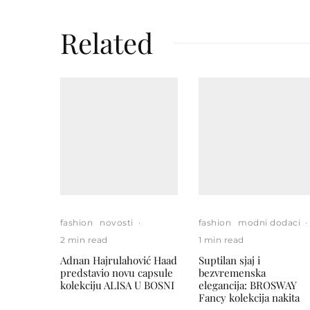
Related
fashion
novosti
·
fashion
modni dodaci
·
2 min read
1 min read
Adnan Hajrulahović Haad
Suptilan sjaj i
predstavio novu capsule
bezvremenska
kolekciju ALISA U BOSNI
elegancija: BROSWAY
Fancy kolekcija nakita