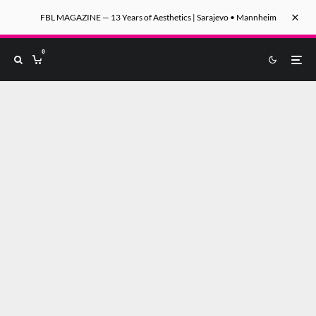
FBL MAGAZINE — 13 Years of Aesthetics | Sarajevo • Mannheim
0