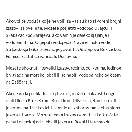
Ako volite vodu (a ko je ne voli) za vas su kao stvoreni brojni
izazovi sa ove liste. Možete posjetiti vodopad u Jajcu ili
Skakavac kod Sarajeva, ako vam nije daleko sjajan je i
vodopad Bliha. O ljepoti vodopada Kravice i huku vode
Štrbačkoga buka, suvišno je govoriti. Od slapova Kozice kod
Fojnice, zastat će vam dah. Doslovno.
Možete skoknuti i osvojiti izazov, recimo, do Neuma, jedinog
bh. grada na morskoj obali ili se napiti vode sa neke od česmi
na Baščaršiji.
Ako je voda prehladna za plivanje, možete pokvasiti noge i
umiti lice u Prokoškom, Boračkom, Plivskom, Ramskom ili
jezerima na Treskavici. I zamalo da zaboravimo jedina slana
jezera u Evropi. Možete jedan izazov osvojiti tako što ćete
pecati na nekoj od rijeka ili jezera u Bosni i Hercegovini.