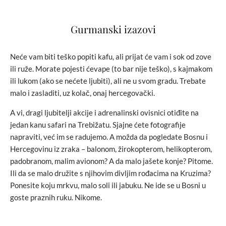
Gurmanski izazovi
Neće vam biti teško popiti kafu, ali prijat će vam i sok od zove
ili ruže. Morate pojesti ćevape (to bar nije teško), s kajmakom
ili lukom (ako se nećete ljubiti), ali ne u svom gradu. Trebate
malo i zasladiti, uz kolač, onaj hercegovački.
A vi, dragi ljubitelji akcije i adrenalinski ovisnici otiđite na
jedan kanu safari na Trebižatu. Sjajne ćete fotografije
napraviti, već im se radujemo. A možda da pogledate Bosnu i
Hercegovinu iz zraka – balonom, žirokopterom, helikopterom,
padobranom, malim avionom? A da malo jašete konje? Pitome.
Ili da se malo družite s njihovim divljim rođacima na Kruzima?
Ponesite koju mrkvu, malo soli ili jabuku. Ne ide se u Bosni u
goste praznih ruku. Nikome.