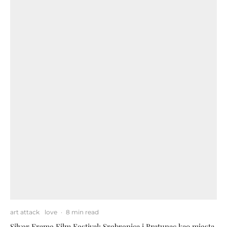
art attack
love
·
8 min read
Silver Frame Film Festival: Srebrenica i Bratunac kao mjesta