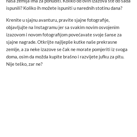
naša zemlja ima za ponuditi. Koliko od ovih izazova ste do sada
ispunili? Koliko ih možete ispuniti u narednih stotinu dana?
Krenite u sjajnu avanturu, pravite sjajne fotografije,
objavljujte na Instagramu jer sa svakim novim osvojenim
izazovom i novom fotografijom povećavate svoje šanse za
sjajne nagrade. Otkrijte najljepše kutke naše prekrasne
zemlje, a za neke izazove se čak ne morate pomjeriti iz svoga
doma, osim da možda kupite brašno i razvijete jufku za pitu.
Nije teško, zar ne?