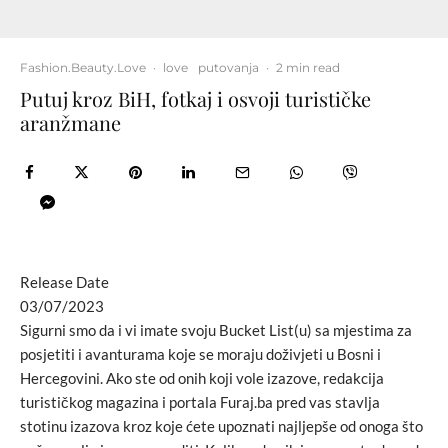
Fashion.Beauty.Love
·
love
putovanja
·
2 min read
Putuj kroz BiH, fotkaj i osvoji turističke
aranžmane
Release Date
03/07/2023
Sigurni smo da i vi imate svoju Bucket List(u) sa mjestima za
posjetiti i avanturama koje se moraju doživjeti u Bosni i
Hercegovini. Ako ste od onih koji vole izazove, redakcija
turističkog magazina i portala Furaj.ba pred vas stavlja
stotinu izazova kroz koje ćete upoznati najljepše od onoga što