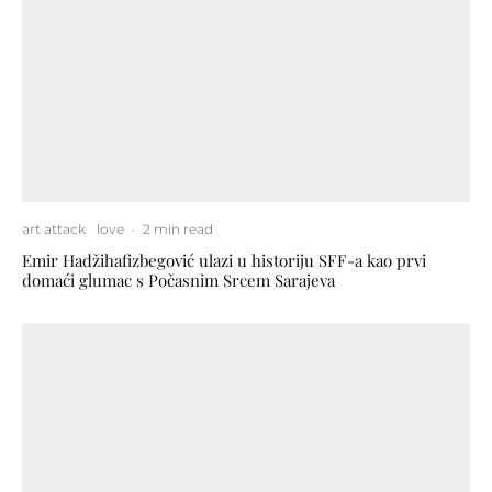
art attack
love
·
2 min read
Emir Hadžihafizbegović ulazi u historiju SFF-a kao prvi
domaći glumac s Počasnim Srcem Sarajeva