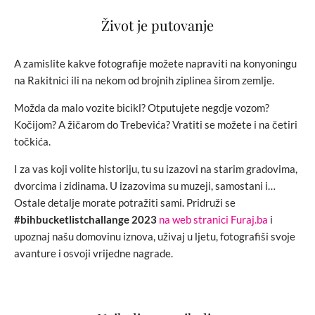
Život je putovanje
A zamislite kakve fotografije možete napraviti na konyoningu
na Rakitnici ili na nekom od brojnih ziplinea širom zemlje.
Možda da malo vozite bicikl? Otputujete negdje vozom?
Kočijom? A žičarom do Trebevića? Vratiti se možete i na četiri
točkića.
I za vas koji volite historiju, tu su izazovi na starim gradovima,
dvorcima i zidinama. U izazovima su muzeji, samostani i…
Ostale detalje morate potražiti sami. Pridruži se
#bihbucketlistchallange 2023
na web stranici Furaj.ba
i
upoznaj našu domovinu iznova, uživaj u ljetu, fotografiši svoje
avanture i osvoji vrijedne nagrade.