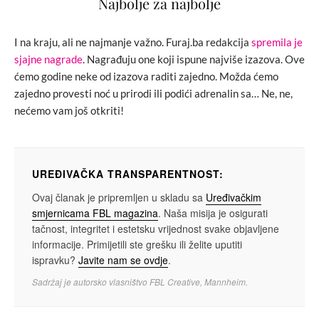
Najbolje za najbolje
I na kraju, ali ne najmanje važno. Furaj.ba redakcija
spremila je
sjajne nagrade
. Nagrađuju one koji ispune najviše izazova. Ove
ćemo godine neke od izazova raditi zajedno. Možda ćemo
zajedno provesti noć u prirodi ili podići adrenalin sa… Ne, ne,
nećemo vam još otkriti!
UREĐIVAČKA TRANSPARENTNOST:
Ovaj članak je pripremljen u skladu sa
Uređivačkim
smjernicama FBL magazina
. Naša misija je osigurati
tačnost, integritet i estetsku vrijednost svake objavljene
informacije. Primijetili ste grešku ili želite uputiti
ispravku?
Javite nam se ovdje
.
Sadržaj je autorsko vlasništvo FBL Creative, Mannheim.