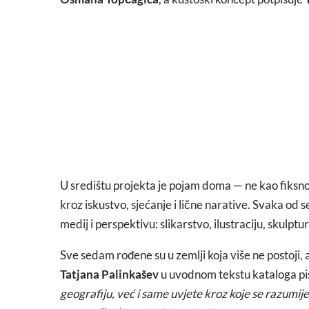
U središtu projekta je pojam doma — ne kao fiksno
kroz iskustvo, sjećanje i lične narative. Svaka od
medij i perspektivu: slikarstvo, ilustraciju, skulptu
Sve sedam rođene su u zemlji koja više ne postoji, 
Tatjana Palinkašev
u uvodnom tekstu kataloga pi
geografiju, već i same uvjete kroz koje se razumije