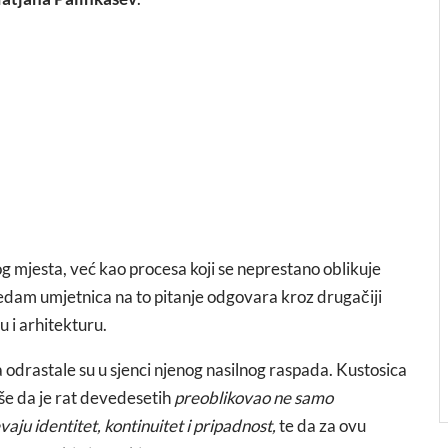
g mjesta, već kao procesa koji se neprestano oblikuje
 sedam umjetnica na to pitanje odgovara kroz drugačiji
ru i arhitekturu.
a odrastale su u sjenci njenog nasilnog raspada. Kustosica
še da je rat devedesetih
preoblikovao ne samo
vaju identitet, kontinuitet i pripadnost,
te da za ovu