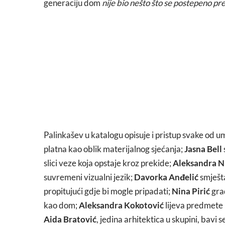
generaciju dom
nije bio nešto što se postepeno pre
Palinkašev u katalogu opisuje i pristup svake od u
platna kao oblik materijalnog sjećanja;
Jasna Bell
slici veze koja opstaje kroz prekide;
Aleksandra N
suvremeni vizualni jezik;
Davorka Anđelić
smješta
propitujući gdje bi mogle pripadati;
Nina Pirić
grad
kao dom;
Aleksandra Kokotović
lijeva predmete 
Aida Bratović
, jedina arhitektica u skupini, bav