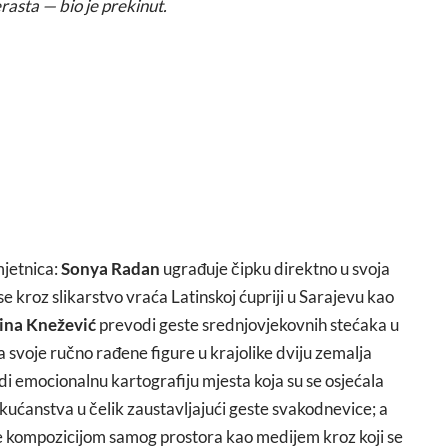
rasta — bio je prekinut.
mjetnica:
Sonya Radan
ugrađuje čipku direktno u svoja
se kroz slikarstvo vraća Latinskoj ćupriji u Sarajevu kao
ina Knežević
prevodi geste srednjovjekovnih stećaka u
 svoje ručno rađene figure u krajolike dviju zemalja
i emocionalnu kartografiju mjesta koja su se osjećala
kućanstva u čelik zaustavljajući geste svakodnevice; a
i se kompozicijom samog prostora kao medijem kroz koji se