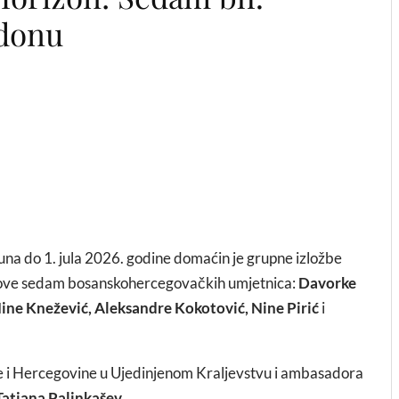
ndonu
na do 1. jula 2026. godine domaćin je grupne izložbe
adove sedam bosanskohercegovačkih umjetnica:
Davorke
Nine Knežević, Aleksandre Kokotović, Nine Pirić
i
e i Hercegovine u Ujedinjenom Kraljevstvu i ambasadora
Tatjana Palinkašev
.