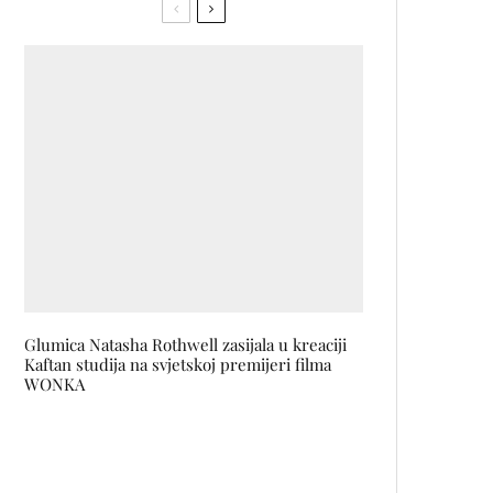
Glumica Natasha Rothwell zasijala u kreaciji
Kaftan studija na svjetskoj premijeri filma
WONKA
Fashion.Beauty.Love premijera
komedije FRANCUSKINJE u
Cinema Cityju