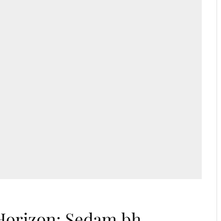
d
orizon: Sedam bh.