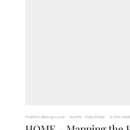
Fashion.Beauty.Love
·
events
macchiato
·
2 min rea
HOME – Mapping the H