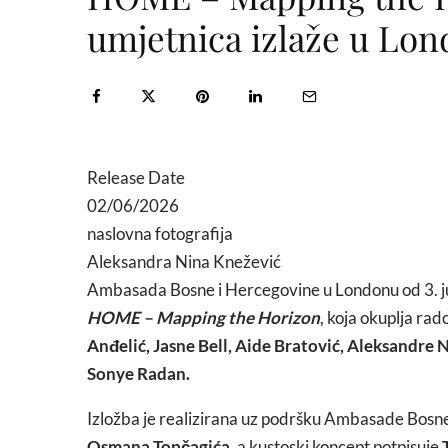
umjetnica izlaže u Lo
Release Date
02/06/2026
naslovna fotografija
Aleksandra Nina Knežević
Ambasada Bosne i Hercegovine u Londonu od 3. ju
HOME – Mapping the Horizon
, koja okuplja r
Anđelić, Jasne Bell, Aide Bratović, Aleksandre 
Sonye Radan.
Izložba je realizirana uz podršku Ambasade Bosn
Osmana Topčagića
, a kustoski koncept potpisuje