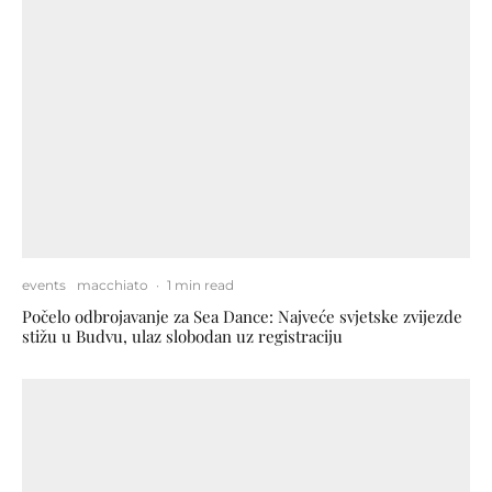
events
macchiato
·
1 min read
Počelo odbrojavanje za Sea Dance: Najveće svjetske zvijezde
stižu u Budvu, ulaz slobodan uz registraciju