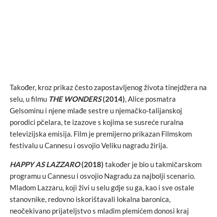
Također, kroz prikaz često zapostavljenog života tinejdžera na
selu, u filmu
THE WONDERS
(2014)
, Alice posmatra
Gelsominu i njene mlađe sestre u njemačko-talijanskoj
porodici pčelara, te izazove s kojima se susreće ruralna
televizijska emisija. Film je premijerno prikazan Filmskom
festivalu u Cannesu i osvojio Veliku nagradu žirija.
HAPPY AS LAZZARO
(2018)
također je bio u takmičarskom
programu u Cannesu i osvojio Nagradu za najbolji scenario.
Mladom Lazzaru, koji živi u selu gdje su ga, kao i sve ostale
stanovnike, redovno iskorištavali lokalna baronica,
neočekivano prijateljstvo s mladim plemićem donosi kraj