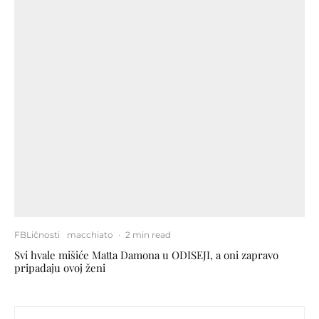
FBLičnosti
macchiato
·
2 min read
Svi hvale mišiće Matta Damona u ODISEJI, a oni zapravo
pripadaju ovoj ženi