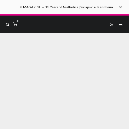
FBL MAGAZINE — 13 Years of Aesthetics | Sarajevo • Mannheim
0