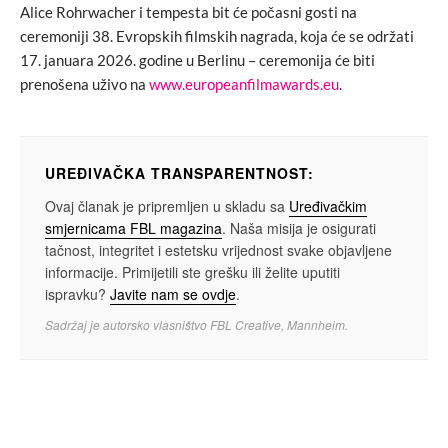
Alice Rohrwacher i tempesta bit će počasni gosti na
ceremoniji 38. Evropskih filmskih nagrada, koja će se održati
17. januara 2026. godine u Berlinu – ceremonija će biti
prenošena uživo na
www.europeanfilmawards.eu
.
UREĐIVAČKA TRANSPARENTNOST:
Ovaj članak je pripremljen u skladu sa
Uređivačkim
smjernicama FBL magazina
. Naša misija je osigurati
tačnost, integritet i estetsku vrijednost svake objavljene
informacije. Primijetili ste grešku ili želite uputiti
ispravku?
Javite nam se ovdje
.
Sadržaj je autorsko vlasništvo FBL Creative, Mannheim.