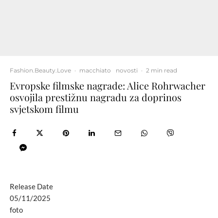
Fashion.Beauty.Love
·
macchiato
novosti
·
2 min read
Evropske filmske nagrade: Alice Rohrwacher
osvojila prestižnu nagradu za doprinos
svjetskom filmu
Release Date
05/11/2025
foto