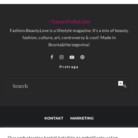
#YouareFaBuLous
Fashion.Beauty.Love is a lifestyle magazine. It's a mix of beauty,
fashion, culture, art, controversy & cool! Made in
Bosnia&Herzegovina!
Pretraga
×
KONTAKT
MARKETING
USLOVI KORIŠTENJA I UREĐIVAČKE SMJERNICE
Ova web stranica koristi kolačiće za poboljšanje vašeg