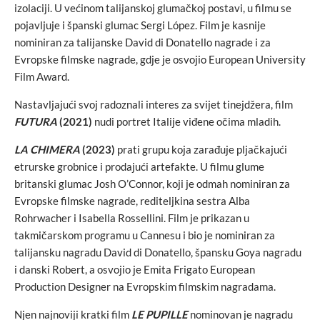
izolaciji. U većinom talijanskoj glumačkoj postavi, u filmu se
pojavljuje i španski glumac Sergi López. Film je kasnije
nominiran za talijanske David di Donatello nagrade i za
Evropske filmske nagrade, gdje je osvojio European University
Film Award.
Nastavljajući svoj radoznali interes za svijet tinejdžera, film
FUTURA
(2021)
nudi portret Italije viđene očima mladih.
LA CHIMERA
(2023)
prati grupu koja zarađuje pljačkajući
etrurske grobnice i prodajući artefakte. U filmu glume
britanski glumac Josh O’Connor, koji je odmah nominiran za
Evropske filmske nagrade, rediteljkina sestra Alba
Rohrwacher i Isabella Rossellini. Film je prikazan u
takmičarskom programu u Cannesu i bio je nominiran za
talijansku nagradu David di Donatello, špansku Goya nagradu
i danski Robert, a osvojio je Emita Frigato European
Production Designer na Evropskim filmskim nagradama.
Njen najnoviji kratki film
LE PUPILLE
nominovan je nagradu