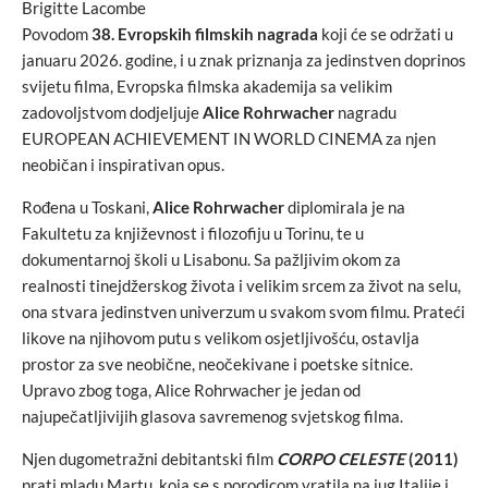
Brigitte Lacombe
Povodom
38. Evropskih filmskih nagrada
koji će se održati u
januaru 2026. godine, i u znak priznanja za jedinstven doprinos
svijetu filma, Evropska filmska akademija sa velikim
zadovoljstvom dodjeljuje
Alice Rohrwacher
nagradu
EUROPEAN ACHIEVEMENT IN WORLD CINEMA
za njen
neobičan i inspirativan opus.
Rođena u Toskani,
Alice Rohrwacher
diplomirala je na
Fakultetu za književnost i filozofiju u Torinu, te u
dokumentarnoj školi u Lisabonu. Sa pažljivim okom za
realnosti tinejdžerskog života i velikim srcem za život na selu,
ona stvara jedinstven univerzum u svakom svom filmu. Prateći
likove na njihovom putu s velikom osjetljivošću, ostavlja
prostor za sve neobične, neočekivane i poetske sitnice.
Upravo zbog toga, Alice Rohrwacher je jedan od
najupečatljivijih glasova savremenog svjetskog filma.
Njen dugometražni debitantski film
CORPO CELESTE
(2011)
prati mladu Martu, koja se s porodicom vratila na jug Italije i