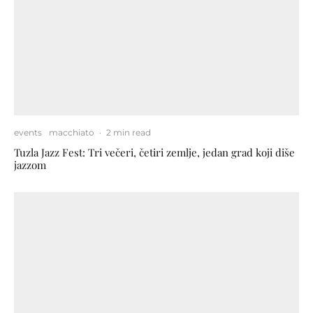
events
macchiato
·
2 min read
Tuzla Jazz Fest: Tri večeri, četiri zemlje, jedan grad koji diše
jazzom