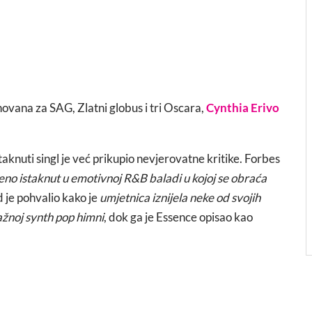
ana za SAG, Zlatni globus i tri Oscara,
Cynthia Erivo
istaknuti singl je već prikupio nevjerovatne kritike. Forbes
šeno istaknut u emotivnoj R&B baladi u kojoj se obraća
d je pohvalio kako je
umjetnica iznijela neke od svojih
nažnoj synth pop himni
, dok ga je Essence opisao kao