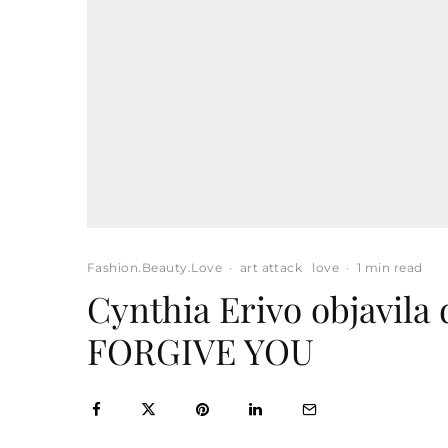
Fashion.Beauty.Love
·
art attack
love
·
1 min read
Cynthia Erivo objavila
FORGIVE YOU