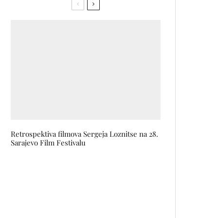
Retrospektiva filmova Sergeja Loznitse na 28.
Sarajevo Film Festivalu
Da li će u Evropi ukinuti brzu
modu?