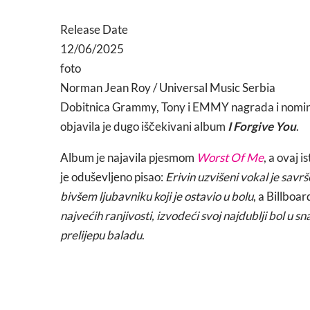
Release Date
12/06/2025
foto
Norman Jean Roy / Universal Music Serbia
Dobitnica Grammy, Tony i EMMY nagrada i nominov
objavila je dugo iščekivani album
I Forgive You
.
Album je najavila pjesmom
Worst Of Me
, a ovaj 
je oduševljeno pisao:
Erivin uzvišeni vokal je savr
bivšem ljubavniku koji je ostavio u bolu
, a Billboar
najvećih ranjivosti, izvodeći svoj najdublji bol u s
prelijepu baladu
.