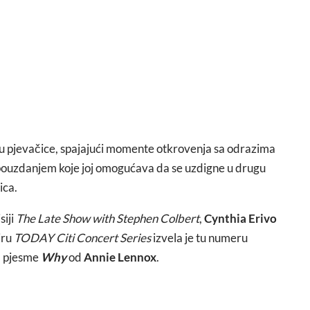
u pjevačice, spajajući momente otkrovenja sa odrazima
opouzdanjem koje joj omogućava da se uzdigne u drugu
ica.
siji
The Late Show with Stephen Colbert
,
Cynthia Erivo
iru
TODAY Citi Concert Series
izvela je tu numeru
 pjesme
Why
od
Annie Lennox
.