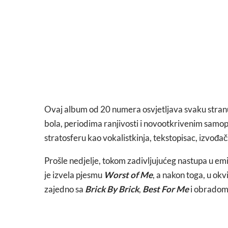
Ovaj album od 20 numera osvjetljava svaku stran
bola, periodima ranjivosti i novootkrivenim sam
stratosferu kao vokalistkinja, tekstopisac, izvođač
Prošle nedjelje, tokom zadivljujućeg nastupa u emi
je izvela pjesmu
Worst of Me
, a nakon toga, u okv
zajedno sa
Brick By Brick
,
Best For Me
i obradom