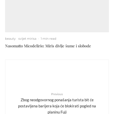
beauty
svijet mirisa
·
1 min read
Nasomatto Micodelirio: Miris divlje šume i slobode
Previous
Zbog neodgovornog ponašanja turista bit će
postavljena barijera koja će blokirati pogled na
planinu Fuji