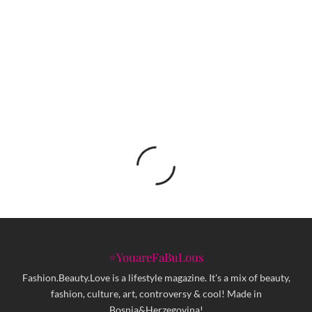
Visit Sarajevo: Uspješna prva ovogodišnja
sajamska promocija turizma u Madridu
#YouareFaBuLous
Fashion.Beauty.Love is a lifestyle magazine. It's a mix of beauty,
fashion, culture, art, controversy & cool! Made in
Bosnia&Herzegovina!