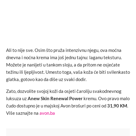
Ali to nije sve. Osim što pruža intenzivnu njegu, ova moćna
dnevna i noćna krema ima još jednu tajnu: laganu teksturu.
Možete je nanijeti u tankom sloju, a da pritom ne osjećate
težinu ili ljepljivost. Umesto toga, vaša koža će biti svilenkasto
glatka, gotovo kao da diše uz svaki dodir.
Zato, dozvolite svojoj koži da osjeti čaroliju svakodnevnog
luksuza uz
Anew Skin Renewal
Power
kremu. Ovo pravo malo
čudo dostupno je u majskoj Avon brošuri po ceni od
31,90 KM
.
Više saznajte na
avon.ba