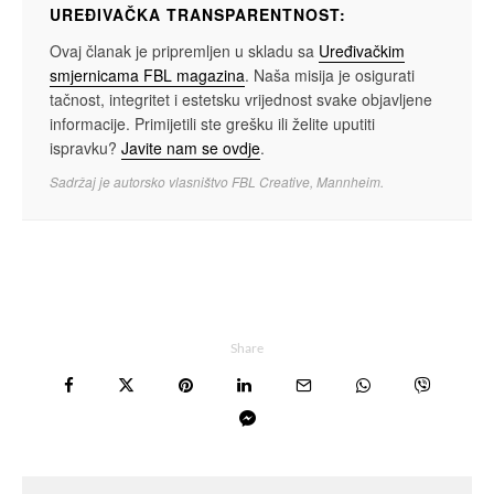
UREĐIVAČKA TRANSPARENTNOST:
Ovaj članak je pripremljen u skladu sa
Uređivačkim
smjernicama FBL magazina
. Naša misija je osigurati
tačnost, integritet i estetsku vrijednost svake objavljene
informacije. Primijetili ste grešku ili želite uputiti
ispravku?
Javite nam se ovdje
.
Sadržaj je autorsko vlasništvo FBL Creative, Mannheim.
Share