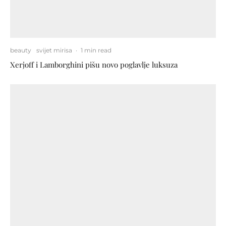
beauty
svijet mirisa
·
1 min read
Xerjoff i Lamborghini pišu novo poglavlje luksuza