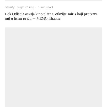
beauty
svijet mirisa
·
1 min read
Dok Odiseja osvaja kino platna, otkrijte miris koji pretvara
mit u ličnu priču — MEMO Ithaque