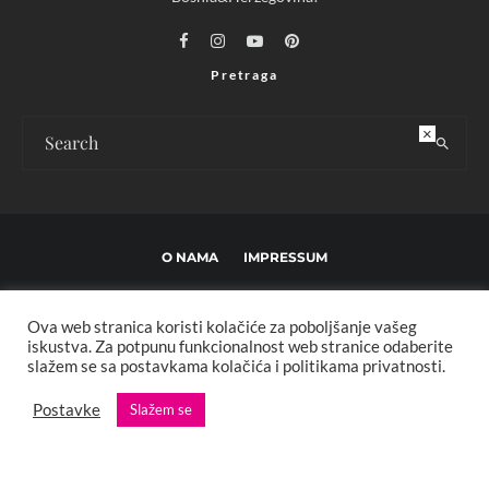
Pretraga
×
O NAMA
IMPRESSUM
USLOVI KORIŠTENJA I UREĐIVAČKE SMJERNICE
Ova web stranica koristi kolačiće za poboljšanje vašeg
POLITIKA PRIVATNOSTI
MARKETING
KONTAKT
iskustva. Za potpunu funkcionalnost web stranice odaberite
slažem se sa postavkama kolačića i politikama privatnosti.
Copyright © 2013 - 2025 FBL creative. Sva prava zadržana. Developed by:
Postavke
Slažem se
XStreamThemes