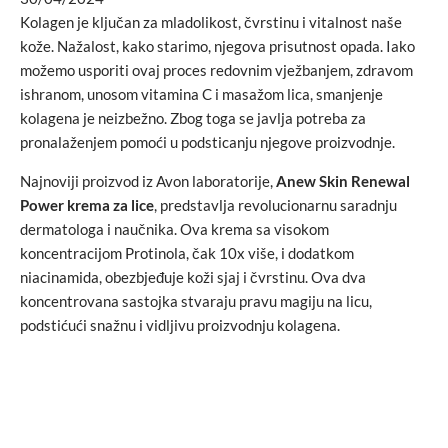
Kolagen je ključan za mladolikost, čvrstinu i vitalnost naše
kože. Nažalost, kako starimo, njegova prisutnost opada. Iako
možemo usporiti ovaj proces redovnim vježbanjem, zdravom
ishranom, unosom vitamina C i masažom lica, smanjenje
kolagena je neizbežno. Zbog toga se javlja potreba za
pronalaženjem pomoći u podsticanju njegove proizvodnje.
Najnoviji proizvod iz Avon laboratorije,
Anew Skin Renewal
Power krema za lice
, predstavlja revolucionarnu saradnju
dermatologa i naučnika. Ova krema sa visokom
koncentracijom Protinola, čak 10x više, i dodatkom
niacinamida, obezbjeđuje koži sjaj i čvrstinu. Ova dva
koncentrovana sastojka stvaraju pravu magiju na licu,
podstićući snažnu i vidljivu proizvodnju kolagena.