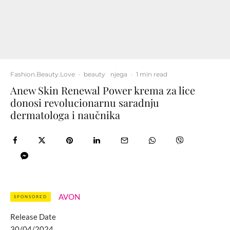
Fashion.Beauty.Love
·
beauty
njega
·
1 min read
Anew Skin Renewal Power krema za lice
donosi revolucionarnu saradnju
dermatologa i naučnika
AVON
SPONSORED
Release Date
30/04/2024