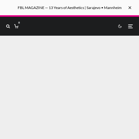
FBL MAGAZINE — 13 Years of Aesthetics | Sarajevo • Mannheim
0