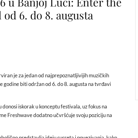
6 u Banjoj Luci: Enter the
 od 6. do 8. augusta
iran je za jedan od najprepoznatljivijih muzičkih
ove godine biti održan od 6. do 8. augusta na tvrđavi
 donosi iskorak u konceptu festivala, uz fokus na
čime Freshwave dodatno učvršćuje svoju poziciju na
imbolično predstavlja ideju susreta i povezivanja, kako