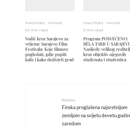
macchiato
novosti
·
macchiato
novosti
·
24 min read
3 min read
Vodič kroz Sarajevo za
Program POSVEĆENO:
vrijeme Sarajevo Film
BÉLA TARR U SARAJEVU
Festivala: Koje filmove
Nasljeđe velikog reditel
pogledati, gdje popiti
kroz objektiv njegovih
kafu i kako doživjeti grad
studenata i studentica
Previous
Finska proglašena najsretnijom
zemljom na svijetu devetu godin
zaredom