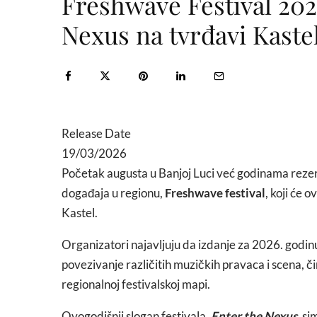
Freshwave Festival 202
Nexus na tvrđavi Kastel
Release Date
19/03/2026
Početak augusta u Banjoj Luci već godinama rezerv
događaja u regionu,
Freshwave festival
, koji će 
Kastel.
Organizatori najavljuju da izdanje za 2026. godinu
povezivanje različitih muzičkih pravaca i scena, 
regionalnoj festivalskoj mapi.
Ovogodišnji slogan festivala,
Enter the Nexus
, s