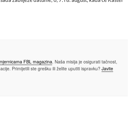
smjernicama FBL magazina
. Naša misija je osigurati tačnost,
cije. Primijetili ste grešku ili želite uputiti ispravku?
Javite