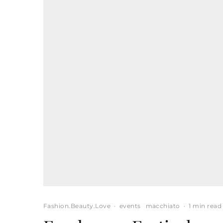
Fashion.Beauty.Love
·
events
macchiato
·
1 min read