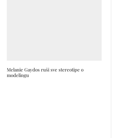
Melanie Gaydos ruši sve stereotipe o
modelingu
Lavice Anamarija Kraljević i Iva
Kutle Soldo su ovogodišnje
pobjednice takmičenja Young
Lions BiH!
Stigao je novi GIVENCHY
IRRESISTIBLE