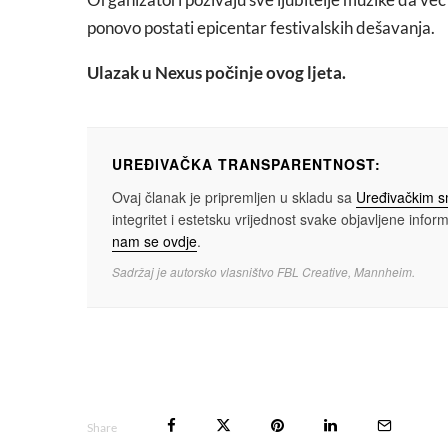
ponovo postati epicentar festivalskih dešavanja.
Ulazak u Nexus počinje ovog ljeta.
UREĐIVAČKA TRANSPARENTNOST:
Ovaj članak je pripremljen u skladu sa
Uređivačkim 
integritet i estetsku vrijednost svake objavljene informa
nam se ovdje
.
Sadržaj je autorsko vlasništvo FBL Creative, Mannheim.
Share