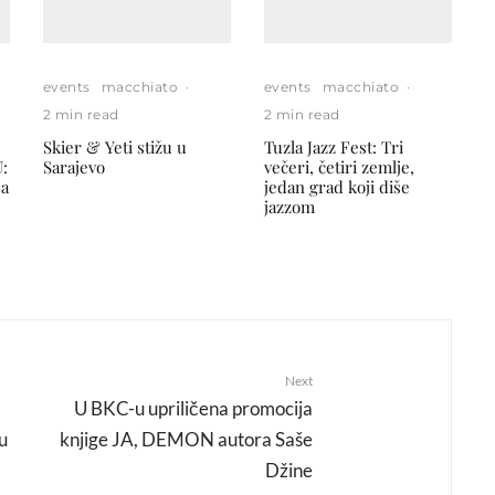
events
macchiato
·
events
macchiato
·
2 min read
2 min read
Skier & Yeti stižu u
Tuzla Jazz Fest: Tri
:
Sarajevo
večeri, četiri zemlje,
ja
jedan grad koji diše
jazzom
Next
U BKC-u upriličena promocija
u
knjige JA, DEMON autora Saše
Džine