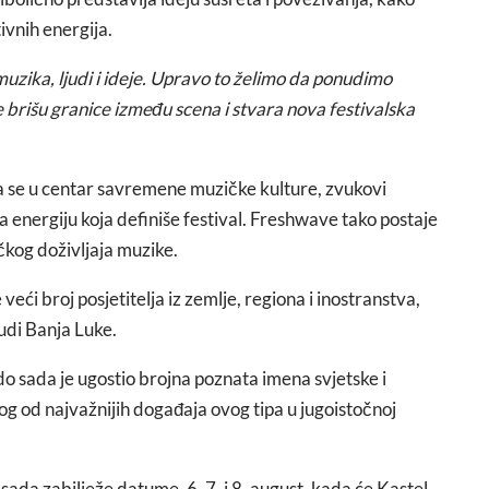
tivnih energija.
uzika, ljudi i ideje. Upravo to želimo da ponudimo
e brišu granice između scena i stvara nova festivalska
ra se u centar savremene muzičke kulture, zvukovi
a energiju koja definiše festival. Freshwave tako postaje
ičkog doživljaja muzike.
veći broj posjetitelja iz zemlje, regiona i inostranstva,
nudi Banja Luke.
o sada je ugostio brojna poznata imena svjetske i
og od najvažnijih događaja ovog tipa u jugoistočnoj
sada zabilježe datume, 6, 7. i 8. august, kada će Kastel