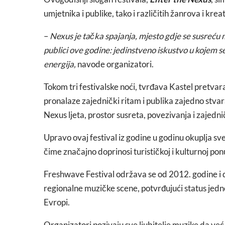
umjetnika i publike, tako i različitih žanrova i krea
–
Nexus je tačka spajanja, mjesto gdje se susreću m
publici ove godine: jedinstveno iskustvo u kojem s
energija,
navode organizatori.
Tokom tri festivalske noći, tvrđava Kastel pretva
pronalaze zajednički ritam i publika zajedno stvar
Nexus ljeta, prostor susreta, povezivanja i zajedn
Upravo ovaj festival iz godine u godinu okuplja sve 
čime značajno doprinosi turističkoj i kulturnoj po
Freshwave Festival održava se od 2012. godine i d
regionalne muzičke scene, potvrđujući status jedn
Evropi.
Organizatori pozivaju sve ljubitelje muzike da već 