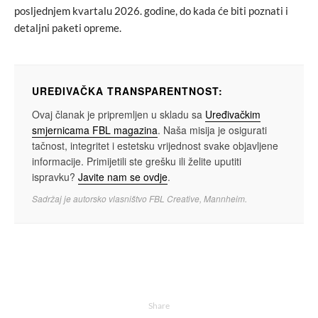
posljednjem kvartalu 2026. godine, do kada će biti poznati i
detaljni paketi opreme.
UREĐIVAČKA TRANSPARENTNOST:
Ovaj članak je pripremljen u skladu sa
Uređivačkim
smjernicama FBL magazina
. Naša misija je osigurati
tačnost, integritet i estetsku vrijednost svake objavljene
informacije. Primijetili ste grešku ili želite uputiti
ispravku?
Javite nam se ovdje
.
Sadržaj je autorsko vlasništvo FBL Creative, Mannheim.
Share