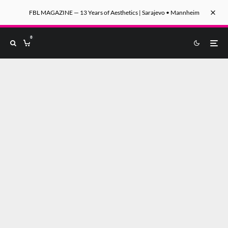
FBL MAGAZINE — 13 Years of Aesthetics | Sarajevo • Mannheim
0