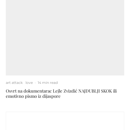
art attack
love
·
14 min read
Osvrt na dokumentarac Lejle Zvizdić NAJDUBLJI SKOK ili
emotivno pismo iz dijaspore