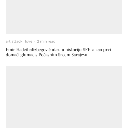
art attack
love
·
2 min read
Emir Hadžihafizbegović ulazi u historiju SFF-a kao prvi
domaći glumac s Počasnim Srcem Sarajeva