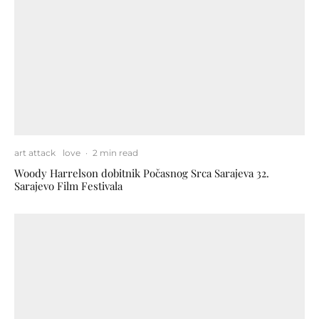
art attack
love
·
2 min read
Woody Harrelson dobitnik Počasnog Srca Sarajeva 32.
Sarajevo Film Festivala