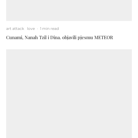
art attack
love
·
1 min read
Cunami, Nanah Tzil i Dina. objavili pjesmu METEOR