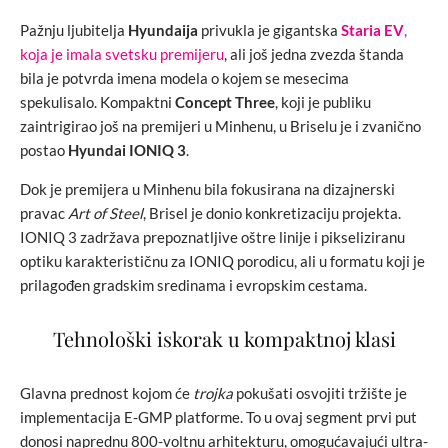
Pažnju ljubitelja
Hyundaija
privukla je gigantska
Staria EV
,
koja je imala svetsku premijeru
, ali još jedna zvezda štanda
bila je potvrda imena modela o kojem se mesecima
spekulisalo. Kompaktni
Concept Three
, koji je publiku
zaintrigirao još na premijeri u Minhenu, u Briselu je i zvanično
postao
Hyundai IONIQ 3
.
Dok je premijera u Minhenu bila fokusirana na dizajnerski
pravac
Art of Steel
, Brisel je donio konkretizaciju projekta.
IONIQ 3 zadržava prepoznatljive oštre linije i pikseliziranu
optiku karakterističnu za IONIQ porodicu, ali u formatu koji je
prilagođen gradskim sredinama i evropskim cestama.
Tehnološki iskorak u kompaktnoj klasi
Glavna prednost kojom će
trojka
pokušati osvojiti tržište je
implementacija E-GMP platforme. To u ovaj segment prvi put
donosi naprednu 800-voltnu arhitekturu, omogućavajući ultra-