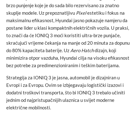
brzo punjenje koje je do sada bilo rezervisano za znatno
skuplje modele. Uz prepoznatljivu
Pixel
estetiku i fokus na
maksimalnu efikasnost, Hyundai jasno pokazuje namjeru da
postane lider u klasi kompaktnih električnih vozila. U praksi,
to znači da će IONIQ 3 moći koristiti ultra-brze punjače,
skraćujući vrijeme čekanja na manje od 20 minuta za dopunu
do 80% kapaciteta baterije. Uz
Aero Hatch
dizajn, koji
minimizira otpor vazduha, Hyundai cilja na visoku efikasnost
bez potrebe za predimenzioniranim i teškim baterijama.
Strategija za IONIQ 3 je jasna, automobil je dizajniran u
Evropi i za Evropu. Ovim se izbjegavaju logistički izazovi i
dodatni troškovi transporta, što bi IONIQ 3 trebalo učiniti
jednim od najpristupačnijih ulaznica u svijet moderne
električne mobilnosti.