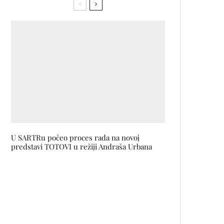
U SARTRu počeo proces rada na novoj
predstavi TOTOVI u režiji Andraša Urbana
Dnevna doza C vitamina u
smoothieju s narandžom i u
bočici losiona za lice
DIOR predstavio novu kolekciju