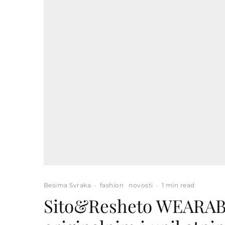
Besima Svraka
·
fashion
novosti
·
1 min read
Sito&Resheto WEARAB