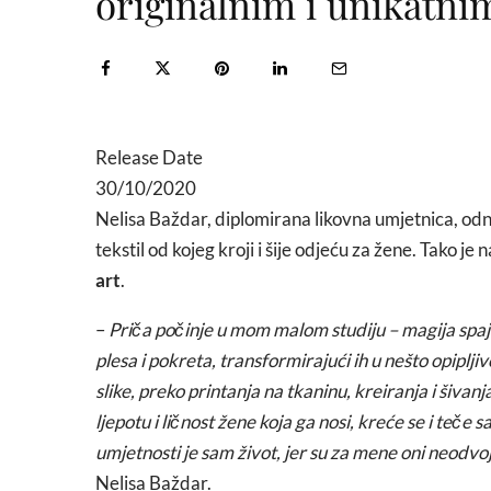
originalnim i unikatn
Release Date
30/10/2020
Nelisa Baždar, diplomirana likovna umjetnica, od
tekstil od kojeg kroji i šije odjeću za žene. Tako 
art
.
–
Priča počinje u mom malom studiju – magija spaja
plesa i pokreta, transformirajući ih u nešto opiplji
slike, preko printanja na tkaninu, kreiranja i šivan
ljepotu i ličnost žene koja ga nosi, kreće se i teče 
umjetnosti je sam život, jer su za mene oni neodvoji
Nelisa Baždar.