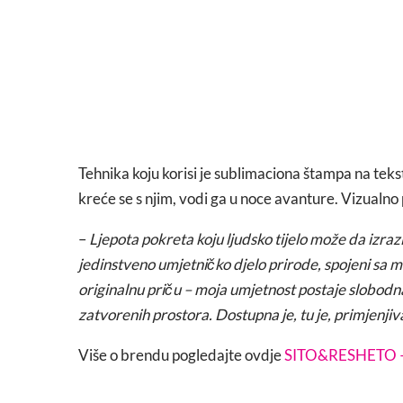
Tehnika koju korisi je sublimaciona štampa na tekst
kreće se s njim, vodi ga u noce avanture. Vizualno 
–
Ljepota pokreta koju ljudsko tijelo može da izrazi 
jedinstveno umjetničko djelo prirode, spojeni sa m
originalnu priču – moja umjetnost postaje slobodna
zatvorenih prostora. Dostupna je, tu je, primjenjiva
Više o brendu pogledajte ovdje
SITO&RESHETO 