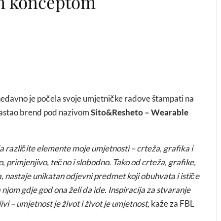
im konceptom
nedavno je počela svoje umjetničke radove štampati na
je nastao brend pod nazivom
Sito&Resheto – Wearable
 različite elemente moje umjetnosti – crteža, grafika i
vo, primjenjivo, tečno i slobodno. Tako od crteža, grafike,
ja, nastaje unikatan odjevni predmet koji obuhvata i ističe
sa njom gdje god ona želi da ide. Inspiracija za stvaranje
vi – umjetnost je život i život je umjetnost,
kaže za FBL