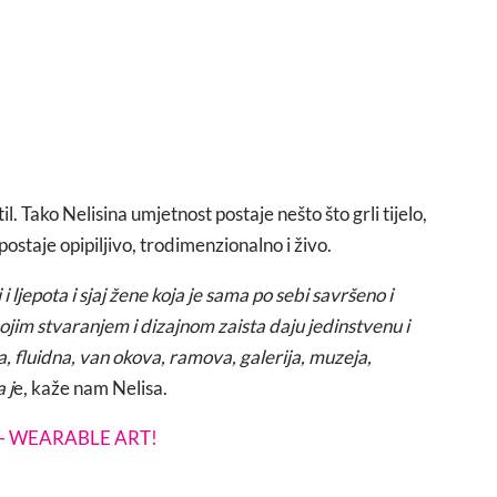
il. Tako Nelisina umjetnost postaje nešto
što grli tijelo,
postaje opipiljivo, trodimenzionalno i živo.
i ljepota i sjaj žene koja je sama po sebi savršeno i
ojim stvaranjem i dizajnom zaista daju jedinstvenu i
, fluidna, van okova, ramova, galerija, muzeja,
 j
e, kaže nam Nelisa.
– WEARABLE ART!