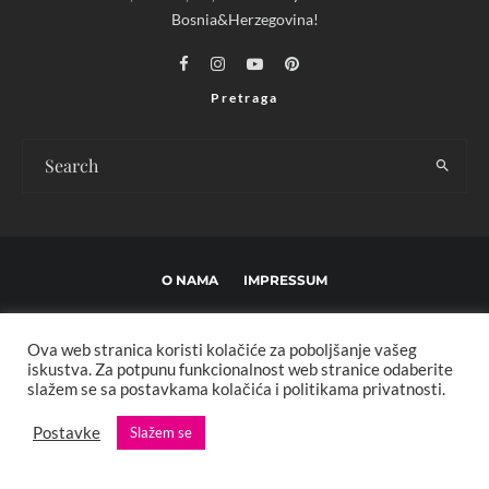
Bosnia&Herzegovina!
Pretraga
O NAMA
IMPRESSUM
USLOVI KORIŠTENJA I UREĐIVAČKE SMJERNICE
Ova web stranica koristi kolačiće za poboljšanje vašeg
POLITIKA PRIVATNOSTI
MARKETING
KONTAKT
iskustva. Za potpunu funkcionalnost web stranice odaberite
slažem se sa postavkama kolačića i politikama privatnosti.
Copyright © 2013 - 2025 FBL creative. Sva prava zadržana. Developed by:
Postavke
Slažem se
XStreamThemes