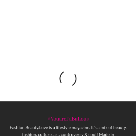
Random i Dedduh donose vreli ljetnji vibe u
novom singlu AVGUST
#YouareFaBuLous
Fashion.Beauty.Love is a lifestyle magazine. It's a mix of beauty,
fashion, culture, art, controversy & cool! Made in