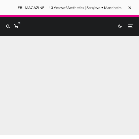
FBL MAGAZINE — 13 Years of Aesthetics | Sarajevo • Mannheim
0