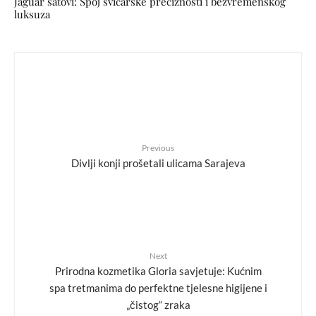
Jaguar satovi: Spoj švicarske preciznosti i bezvremenskog
luksuza
Previous
Divlji konji prošetali ulicama Sarajeva
Next
Prirodna kozmetika Gloria savjetuje: Kućnim
spa tretmanima do perfektne tjelesne higijene i
„čistog“ zraka