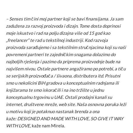
– Senses tim čini moj partner koji se bavi finansijama. Ja sam
zadužena za razvoj proizvoda i dizajn. Tome dosta doprinosi
moje iskustvo i rad na polju dizajna više od 15 god kao
„freelancer“ te rad u tekstilnoj industriji. Kod razvoja
proizvoda sarađujemo i sa tekstilnim stručnjacima koji su naši
povremeni partneri te zajedničkim snagama dolazimo do
najboljih rješenja i pazimo da priprema proizvodnje bude na
najvišem nivou. Ostale partnere angažiramo po potrebi, a tiču
se serijskih proizvođača / šivaona, distributera itd. Prisutni
smo u nekolicini BiH gradova u konceptualnim radnjama ili
knjižarama te smo iskoračili i na ino tržište u jednu
konceptualnu trgovinu u UAE. Ostali prodajni kanali su
internet, društvene mreže, web site. Naša osnovna poruka leži
u motivu koji je potaknuo nastanak brenda a ona
kaže: DESIGNED AND MADE WITH LOVE, SO GIVE IT WAY
WITH LOVE,
kaže nam Mirela.