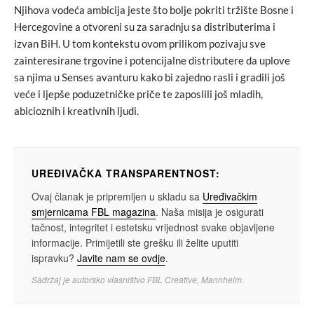
Njihova vodeća ambicija jeste što bolje pokriti tržište Bosne i
Hercegovine a otvoreni su za saradnju sa distributerima i
izvan BiH. U tom kontekstu ovom prilikom pozivaju sve
zainteresirane trgovine i potencijalne distributere da uplove
sa njima u Senses avanturu kako bi zajedno rasli i gradili još
veće i ljepše poduzetničke priče te zaposlili još mladih,
abicioznih i kreativnih ljudi.
UREĐIVAČKA TRANSPARENTNOST:
Ovaj članak je pripremljen u skladu sa
Uređivačkim
smjernicama FBL magazina
. Naša misija je osigurati
tačnost, integritet i estetsku vrijednost svake objavljene
informacije. Primijetili ste grešku ili želite uputiti
ispravku?
Javite nam se ovdje
.
Sadržaj je autorsko vlasništvo FBL Creative, Mannheim.