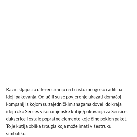
Razmišljajući o diferenciranju na tržištu mnogo su radili na
ideji pakovanja. Odlučili su se povjerenje ukazati domaćoj
kompaniji s kojom su zajedničkim snagama doveli do kraja
ideju oko Senses višenamjenske kutije/pakovanja za Sensice,
dukserice i ostale popratne elemente koje čine poklon paket.
To je kutija oblika trougla koja može imati višestruku
simboliku.