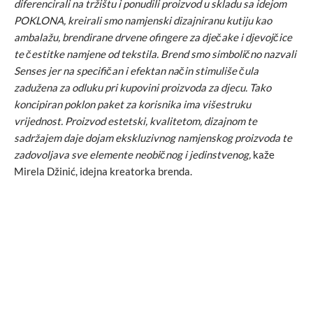
diferencirali na tržištu i ponudili proizvod u skladu sa idejom
POKLONA, kreirali smo namjenski dizajniranu kutiju kao
ambalažu, brendirane drvene ofingere za dječake i djevojčice
te čestitke namjene od tekstila. Brend smo simbolično nazvali
Senses jer na specifičan i efektan način stimuliše čula
zadužena za odluku pri kupovini proizvoda za djecu. Tako
koncipiran poklon paket za korisnika ima višestruku
vrijednost. Proizvod estetski, kvalitetom, dizajnom te
sadržajem daje dojam ekskluzivnog namjenskog proizvoda te
zadovoljava sve elemente neobičnog i jedinstvenog,
kaže
Mirela Džinić, idejna kreatorka brenda.