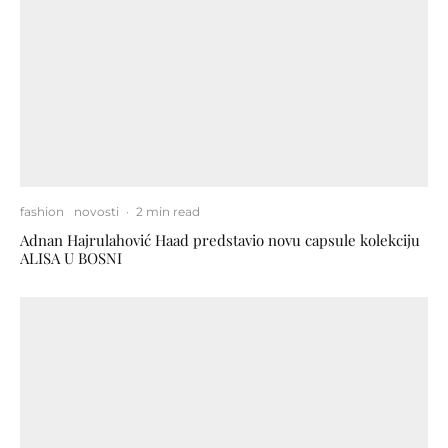
fashion
novosti
·
2 min read
Adnan Hajrulahović Haad predstavio novu capsule kolekciju
ALISA U BOSNI