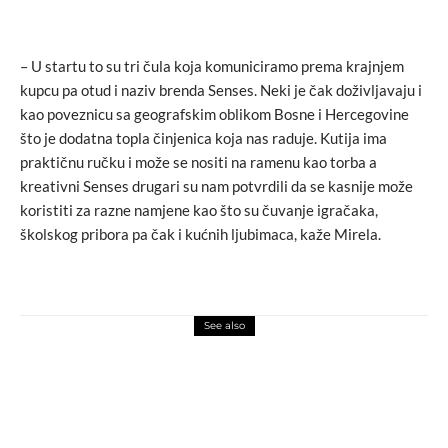
– U startu to su tri čula koja komuniciramo prema krajnjem
kupcu pa otud i naziv brenda Senses. Neki je čak doživljavaju i
kao poveznicu sa geografskim oblikom Bosne i Hercegovine
što je dodatna topla činjenica koja nas raduje. Kutija ima
praktičnu ručku i može se nositi na ramenu kao torba a
kreativni Senses drugari su nam potvrdili da se kasnije može
koristiti za razne namjene kao što su čuvanje igračaka,
školskog pribora pa čak i kućnih ljubimaca, kaže Mirela.
See also
fashion
novosti
Nova MM6 Maison Margiela kolekcija
inspirisana Milesom Davisom