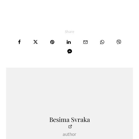
Share
Besima Svraka
author