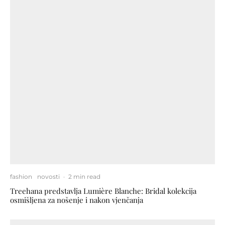
fashion
novosti
·
2 min read
Treehana predstavlja Lumière Blanche: Bridal kolekcija
osmišljena za nošenje i nakon vjenčanja