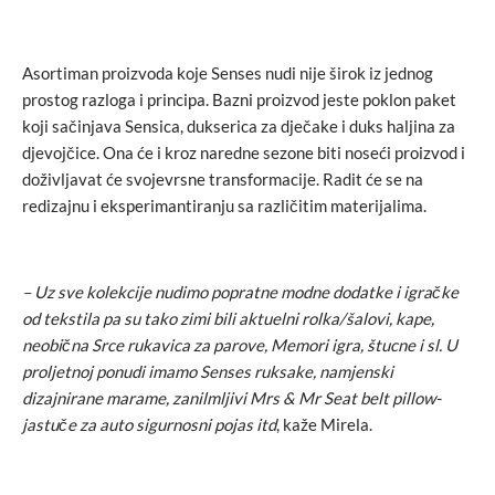
Asortiman proizvoda koje Senses nudi nije širok iz jednog
prostog razloga i principa. Bazni proizvod jeste poklon paket
koji sačinjava Sensica, dukserica za dječake i duks haljina za
djevojčice. Ona će i kroz naredne sezone biti noseći proizvod i
doživljavat će svojevrsne transformacije. Radit će se na
redizajnu i eksperimantiranju sa različitim materijalima.
– Uz sve kolekcije nudimo popratne modne dodatke i igračke
od tekstila pa su tako zimi bili aktuelni rolka/šalovi, kape,
neobična Srce rukavica za parove, Memori igra, štucne i sl. U
proljetnoj ponudi imamo Senses ruksake, namjenski
dizajnirane marame, zanilmljivi Mrs & Mr Seat belt pillow-
jastuče za auto sigurnosni pojas itd
, kaže Mirela.