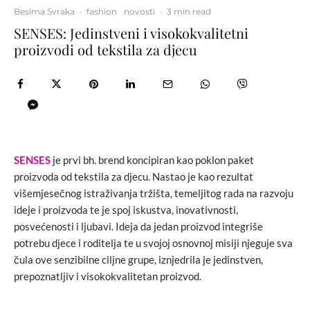
Besima Svraka
·
fashion
novosti
·
3 min read
SENSES: Jedinstveni i visokokvalitetni
proizvodi od tekstila za djecu
SENSES
je prvi bh. brend koncipiran kao poklon paket
proizvoda od tekstila za djecu. Nastao je kao rezultat
višemjesečnog istraživanja tržišta, temeljitog rada na razvoju
ideje i proizvoda te je spoj iskustva, inovativnosti,
posvećenosti i ljubavi. Ideja da jedan proizvod integriše
potrebu djece i roditelja te u svojoj osnovnoj misiji njeguje sva
čula ove senzibilne ciljne grupe, iznjedrila je jedinstven,
prepoznatljiv i visokokvalitetan proizvod.