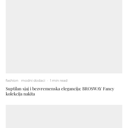
fashion
modni dodaci
·
1 min read
Suptilan sjaj i bezvremenska elegancija: BROSWAY Fancy
kolekcija nakita