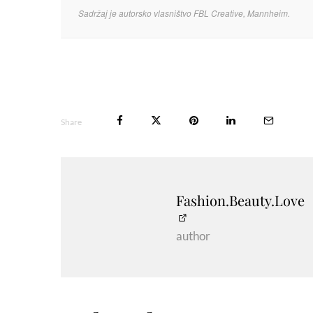
Sadržaj je autorsko vlasništvo FBL Creative, Mannheim.
Share
Fashion.Beauty.Love
author