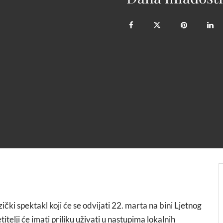
ički spektakl koji će se odvijati 22. marta na bini Ljetnog
elji će imati priliku uživati u nastupima lokalnih