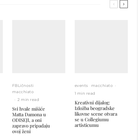
FBLičnosti
events
macchiato
·
macchiato
1 min read
·
2 min read
Kreativni dijalog:
Izložba beogradske
Svi hvale mišiće
likovne scene otvara
Matta Damona u
se u Collegiumu
ODISEJI, a oni
artisticumu
zapravo pripadaju
ovoj ženi