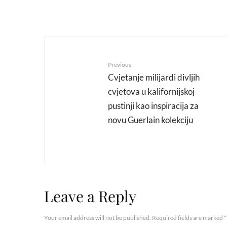
Previous
Cvjetanje milijardi divljih
cvjetova u kalifornijskoj
pustinji kao inspiracija za
novu Guerlain kolekciju
Leave a Reply
Your email address will not be published.
Required fields are marked
*