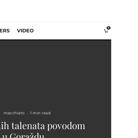
0
VERS
VIDEO
s
macchiato
·
1 min read
nih talenata povodom
 u Goraždu