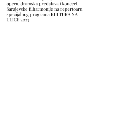
opera, dramska predstava i koncert
Sarajevske filharmonije na repertoaru
specijalnog programa KULTURA NA
ULICE 2023!
U Sarajevu upriličena modna
revija AFTERLIFE
Multimedijalna izložba u Berlinu
donosi perspektive umjetnika i
umjetnica s prostora bivše
Jugoslavije
Street Arts Festival Mostar
središte urbane kulture: Grad
kao galerija, zajednica kao
inspiracija
Serija KOMAR: Koliko daleko nas
može odvesti jedno putovanje na