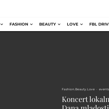
FASHION
BEAUTY
LOVE
FBL DRI
Fashion.Beauty.Love
·
event
Koncert lokal
Dana mladosti