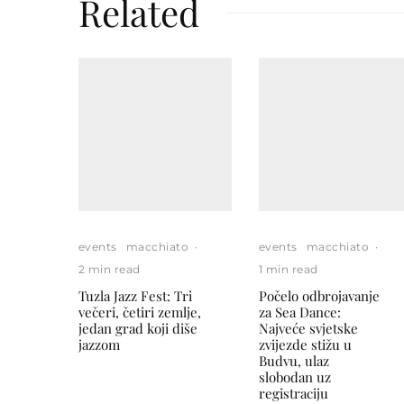
Related
events
macchiato
·
events
macchiato
·
2 min read
1 min read
Tuzla Jazz Fest: Tri
Počelo odbrojavanje
večeri, četiri zemlje,
za Sea Dance:
jedan grad koji diše
Najveće svjetske
jazzom
zvijezde stižu u
Budvu, ulaz
slobodan uz
registraciju