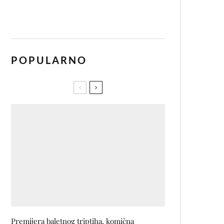
POPULARNO
Premijera baletnog triptiha, komična