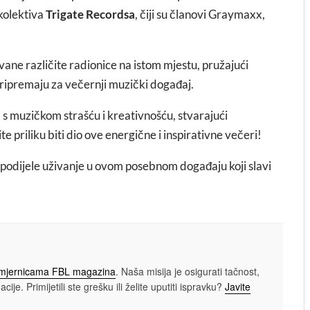
kolektiva
Trigate Recordsa
, čiji su članovi Graymaxx,
vane različite radionice na istom mjestu, pružajući
 pripremaju za večernji muzički događaj.
s muzičkom strašću i kreativnošću, stvarajući
 priliku biti dio ove energične i inspirativne večeri!
 podijele uživanje u ovom posebnom događaju koji slavi
smjernicama FBL magazina
. Naša misija je osigurati tačnost,
cije. Primijetili ste grešku ili želite uputiti ispravku?
Javite