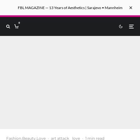
FBL MAGAZINE — 13 Years of Aesthetics | Sarajevo • Mannheim
0
Fashion.Beauty.Love
·
art attack
love
·
1 min read