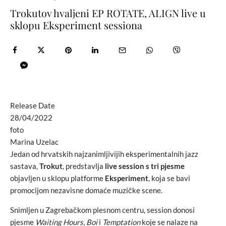
Trokutov hvaljeni EP ROTATE, ALIGN live u
sklopu Eksperiment sessiona
Release Date
28/04/2022
foto
Marina Uzelac
Jedan od hrvatskih najzanimljivijih eksperimentalnih jazz
sastava,
Trokut
, predstavlja
live session s tri pjesme
objavljen u sklopu platforme
Eksperiment
, koja se bavi
promocijom nezavisne domaće muzičke scene.
Snimljen u Zagrebačkom plesnom centru, session donosi
pjesme
Waiting Hours, Boi
i
Temptation
koje se nalaze na