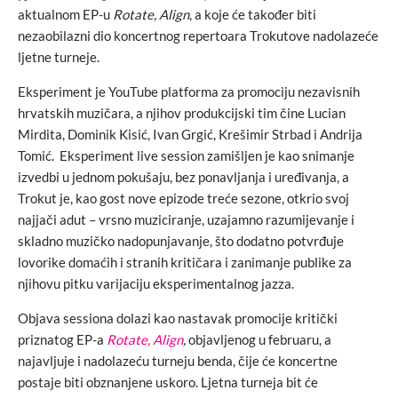
aktualnom EP-u
Rotate, Align
, a koje će također biti
nezaobilazni dio koncertnog repertoara Trokutove nadolazeće
ljetne turneje.
Eksperiment je YouTube platforma za promociju nezavisnih
hrvatskih muzičara, a njihov produkcijski tim čine Lucian
Mirdita, Dominik Kisić, Ivan Grgić, Krešimir Strbad i Andrija
Tomić. Eksperiment live session zamišljen je kao snimanje
izvedbi u jednom pokušaju, bez ponavljanja i uređivanja, a
Trokut je, kao gost nove epizode treće sezone, otkrio svoj
najjači adut – vrsno muziciranje, uzajamno razumijevanje i
skladno muzičko nadopunjavanje, što dodatno potvrđuje
lovorike domaćih i stranih kritičara i zanimanje publike za
njihovu pitku varijaciju eksperimentalnog jazza.
Objava sessiona dolazi kao nastavak promocije kritički
priznatog EP-a
Rotate, Align
,
objavljenog u februaru, a
najavljuje i nadolazeću turneju benda, čije će koncertne
postaje biti obznanjene uskoro. Ljetna turneja bit će