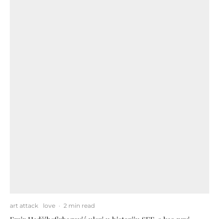
art attack
love
·
2 min read