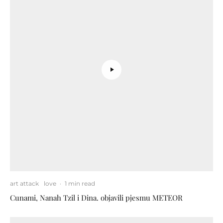
art attack
love
·
1 min read
Cunami, Nanah Tzil i Dina. objavili pjesmu METEOR