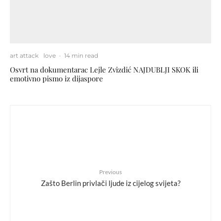
art attack
love
·
14 min read
Osvrt na dokumentarac Lejle Zvizdić NAJDUBLJI SKOK ili
emotivno pismo iz dijaspore
Previous
Zašto Berlin privlači ljude iz cijelog svijeta?