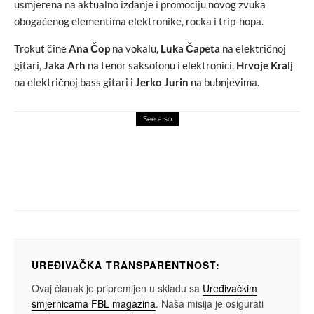
usmjerena na aktualno izdanje i promociju novog zvuka
obogaćenog elementima elektronike, rocka i trip-hopa.
Trokut čine
Ana Čop
na vokalu,
Luka Čapeta
na električnoj
gitari,
Jaka Arh
na tenor saksofonu i elektronici,
Hrvoje Kralj
na električnoj bass gitari i
Jerko Jurin
na bubnjevima.
See also
gadgets
LG objavljuje partnerstvo sa kompanijom
LUMI na IFA 2019
UREĐIVAČKA TRANSPARENTNOST:
Ovaj članak je pripremljen u skladu sa
Uređivačkim
smjernicama FBL magazina
. Naša misija je osigurati