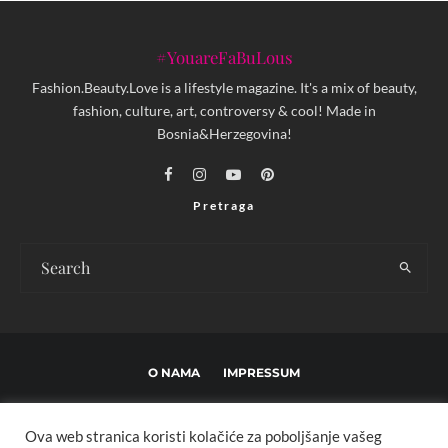
#YouareFaBuLous
Fashion.Beauty.Love is a lifestyle magazine. It's a mix of beauty,
fashion, culture, art, controversy & cool! Made in
Bosnia&Herzegovina!
Pretraga
O NAMA
IMPRESSUM
USLOVI KORIŠTENJA I UREĐIVAČKE SMJERNICE
Ova web stranica koristi kolačiće za poboljšanje vašeg