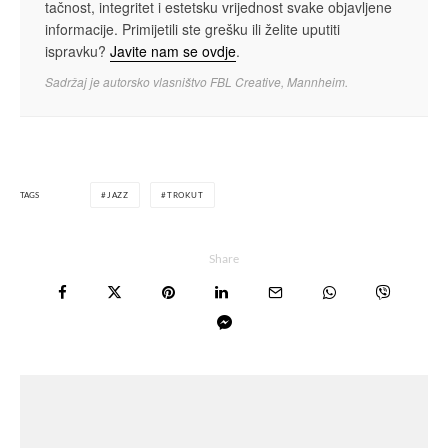
tačnost, integritet i estetsku vrijednost svake objavljene
informacije. Primijetili ste grešku ili želite uputiti
ispravku?
Javite nam se ovdje
.
Sadržaj je autorsko vlasništvo FBL Creative, Mannheim.
TAGS
JAZZ
TROKUT
Share