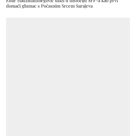
Emir Hadžihafizbegović ulazi u historiju SFF-a kao prvi
domaći glumac s Počasnim Srcem Sarajeva