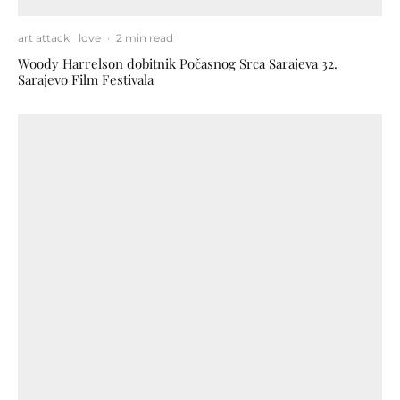
art attack
love
·
2 min read
Woody Harrelson dobitnik Počasnog Srca Sarajeva 32.
Sarajevo Film Festivala